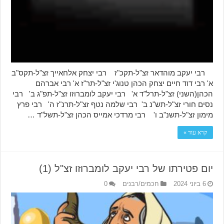
רבי יעקב מוהדאר זצ"ל-תקכ"ז רבי יצחק אלחאייך זצ"ל-תקס"ב
א' רבי דוד חיים יצחק הכהן טנוג'י זצ"ל-תר"ז א' רבי אברהם
הכהן(השני) זצ"ל-תרל"ד א' רבי יעקב לומברוזו זצ"ל-תפ"ג ב' רבי
נסים חורי זצ"ל-תש"נ ב' רבי שלמה נטף זצ"ל-תרנ"ז ה' רבי פרץ
מימון זצ"ל-תשנ"ב ו' רבי מרדכי אמייס הכהן זצ"ל-תשל"ד …
קרא עוד »
יום פטירתו של רבי יעקב לומברוזו זצ"ל (1)
6 ביוני 2024
חכמים/רבנים
0