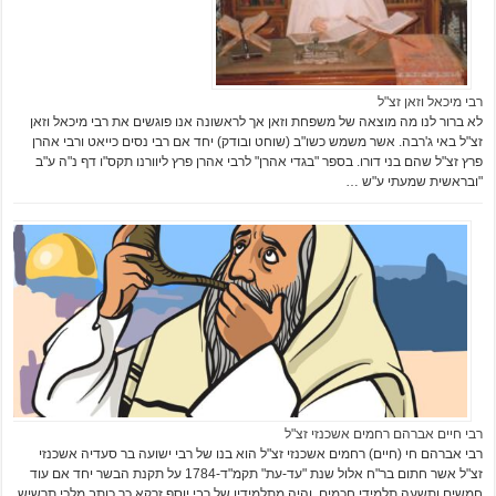
רבי מיכאל וזאן זצ"ל
לא ברור לנו מה מוצאה של משפחת וזאן אך לראשונה אנו פוגשים את רבי מיכאל וזאן
זצ"ל באי ג'רבה. אשר משמש כשו"ב (שוחט ובודק) יחד אם רבי נסים כייאט ורבי אהרן
פרץ זצ"ל שהם בני דורו. בספר "בגדי אהרן" לרבי אהרן פרץ ליוורנו תקס"ו דף נ"ה ע"ב
"ובראשית שמעתי ע"ש …
רבי חיים אברהם רחמים אשכנזי זצ"ל
רבי אברהם חי (חיים) רחמים אשכנזי זצ"ל הוא בנו של רבי ישועה בר סעדיה אשכנזי
זצ"ל אשר חתום בר"ח אלול שנת "עד-עת" תקמ"ד-1784 על תקנת הבשר יחד אם עוד
חמשים ותשעה תלמידי חכמים. והיה מתלמידיו של רבי יוסף זרקא כך כותב מלכי תרשיש