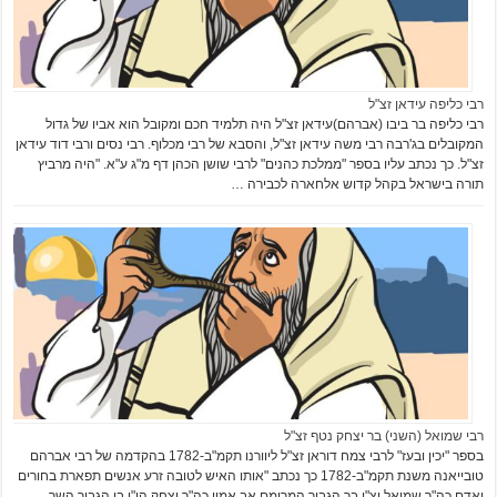
רבי כליפה עידאן זצ"ל
רבי כליפה בר ביבו (אברהם)עידאן זצ"ל היה תלמיד חכם ומקובל הוא אביו של גדול
המקובלים בג'רבה רבי משה עידאן זצ"ל, והסבא של רבי מכלוף. רבי נסים ורבי דוד עידאן
זצ"ל. כך נכתב עליו בספר "ממלכת כהנים" לרבי שושן הכהן דף מ"ג ע"א. "היה מרביץ
תורה בישראל בקהל קדוש אלחארה לכבירה …
רבי שמואל (השני) בר יצחק נטף זצ"ל
בספר "יכין ובעז" לרבי צמח דוראן זצ"ל ליוורנו תקמ"ב-1782 בהקדמה של רבי אברהם
טובייאנה משנת תקמ"ב-1782 כך נכתב "אותו האיש לטובה זרע אנשים תפארת בחורים
ואדם כה"ר שמואל יצ"ו בר הגביר המרומם אב אמון כה"ר יצחק הי"ו בן הגביר השר