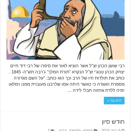
רבי שושן הכהן זצ"ל אשר הוציא לאור את סיפרו של רבי דוד חיים
יצחק הכהן טנוג'י זצ"ל הנקרא "תורת המלך" ג'רבה תש"ה- 1845 .
כותב את תולדות חיו של הרב וכך הוא כותב: "על השם מגדורה
מספרת האגדה כי כאשר היתה אמו שלרבנו מעוברת ממנו וימלאו
ימיה ללדת אחזוה חבלי לידה …
קרא עוד »
חודש סיון
6 ביוני 2024
מחדש -חודשים
,
קבוע
0