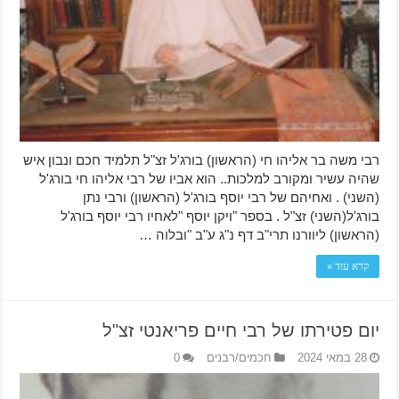
רבי משה בר אליהו חי (הראשון) בורג'ל זצ"ל תלמיד חכם ונבון איש
שהיה עשיר ומקורב למלכות.. הוא אביו של רבי אליהו חי בורג'ל
(השני) . ואחיהם של רבי יוסף בורג'ל (הראשון) ורבי נתן
בורג'ל(השני) זצ"ל . בספר "ויקן יוסף "לאחיו רבי יוסף בורג'ל
(הראשון) ליוורנו תרי"ב דף נ"ג ע"ב "ובלוה …
קרא עוד »
יום פטירתו של רבי חיים פריאנטי זצ"ל
28 במאי 2024
חכמים/רבנים
0