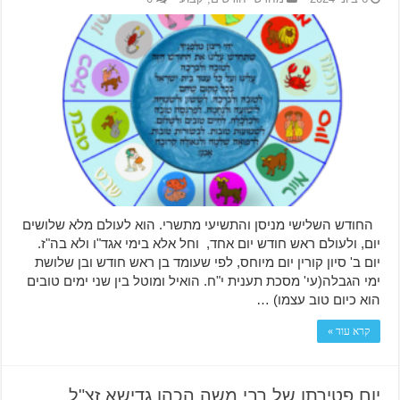
החודש השלישי מניסן והתשיעי מתשרי. הוא לעולם מלא שלושים
יום, ולעולם ראש חודש יום אחד, וחל אלא בימי אגד"ו ולא בה"ז.
יום ב' סיון קורין יום מיוחס, לפי שעומד בן ראש חודש ובן שלושת
ימי הגבלה(עי' מסכת תענית י"ח. הואיל ומוטל בין שני ימים טובים
הוא כיום טוב עצמו) …
קרא עוד »
יום פטירתו של רבי משה הכהן גדישא זצ"ל