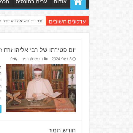
אודות
ערים בתונסיה
חכמי
ערב יום השואה והגבורה 
עדכונים חשובים
יום פטירתו של רבי אליהו זרח ז
8 ביולי 2024
חכמים/רבנים
0
ר
ת
"
י
חודש תמוז