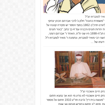
יר לומברוזו זצ"ל
"משמרת כהונה" חלק ג' לרבי אברהם הכהן יצחקי
זצ"ל ליוורנו תרכ"ב-1862 בסוף הספר יש סקירה קטנה על
תולדות יהדות תוניס ורבניה עמ' 4 כך כתב: "בעיר תוניס
בשנת תנ"ח-1698 היו שני ת"ח, האחד ר' אברהם רומני,
ני רבי מאיר לומברוזו, ונתמנה ר' מאיר לומברוזו ז"ל.
דעתו של …
צחק חיים אשכנזי זצ"ל
צחק חיים אשכנזי לא נודע מי הוא אך נמצא חתום
בספר "מעשה בית דין" ג'רבה תר"ע 1910 חתום על מספר
ת. סימן י"ב חתום בחודש מנחם אב שנת