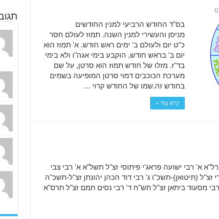
0
תגוב
בס"ד החודש הרביעי למנין החודשים
מניסן והעשירי למנין השנה. תמוז לעולם חסר
כ"ט יום ולעולם ב' ימים ראש חודש. א' תמוז הוא
יום ב' בראש חודש, הוקבע בימי אגה"ו ולא בימי
בד"ז. מזלו של חודש תמוז הוא סרטן, על שם
מערכת הכוכבים דמוי סרטן המופיעה בשמים
בחודש זה.שמו של החודש קרוי …
קרא עוד »
"א א' רבי ישועה פראג'י פיתוסי זצ"ל תשל"א א' רבי צבי
י זצ"ל (תיטואן)-תשכ"ו ג' רבי דוד הכהן יהונתן זצ"ל-תשכ"ה
' רבי מסעוד ביתאן זצ"ל תש"ח ד' רבי נסים תמם זצ"ל תרס"א