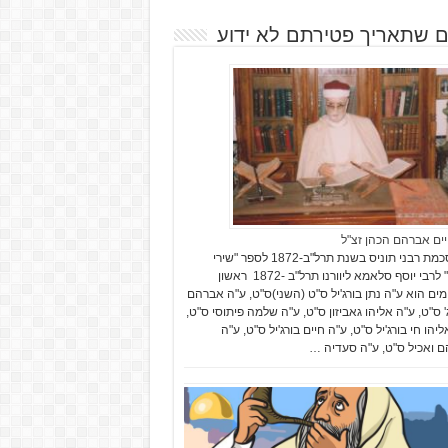
ם שתאריך פטירתם לא ידוע
יים אברהם הכהן זצ"ל
בהסכמת רבני תוניס בשנת תרל"ב-1872 לספר "שירי
זמרה" לרבי יוסף סלאמא ליוורנו תרל"ב -1872 ראשון
ים הוא ע"ה נתן בורג'יל ס"ט (השני)ס"ט, ע"ה אברהם
' ס"ט, ע"ה אליהו גאביזון ס"ט, ע"ה שלמה פיתוסי ס"ט,
יהו חי בורג'יל ס"ט, ע"ה חיים בורג'יל ס"ט, ע"ה
 ואכיל ס"ט, ע"ה סעדיה …