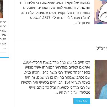
בצואתו של הקאיד נסים שמאמא. רבי אליהו היה
המשתדל והמוצאי לאור של הספרים העוסקים
באותה צווה של הקאיד נסים שמאמא ואלה הם:
"נחלת אבות" ליוורנו תרל"ז-1877. "משפט
רבי ע
הירושה" …
רבי עו
למד אצ
נתן ב
אברהם
זצ"ל
…
רבי חיים בלעיש זצ"ל נולד בשנת תרכ"ד-1864,
זאת אנו למדים מהדרוש למנוחתו אשר מופיע
בספר "פקד משה" רבי משה כלפון הכהן זצ"ל,
שם נכתב שנפטר בהיותו בן 83 שנים, זה היה
בשנת תש"ז-1947. רבי חיים בלעיש היה תלמידו
של רבי מרדכי סמאג'ה זצ"ל כך כותב "איש
מצליח". על קורות חיו …
קרא עוד »