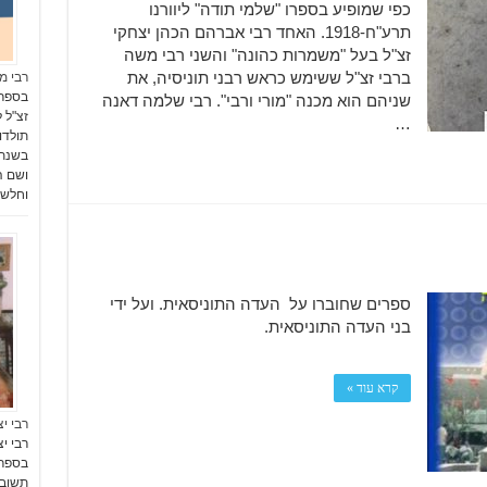
כפי שמופיע בספרו "שלמי תודה" ליוורנו
תרע"ח-1918. האחד רבי אברהם הכהן יצחקי
זצ"ל בעל "משמרות כהונה" והשני רבי משה
ברבי זצ"ל ששימש כראש רבני תוניסיה, את
רבי מא
בספר 
שניהם הוא מכנה "מורי ורבי". רבי שלמה דאנה
…
ושם הש
וחלש 
ספרים שחוברו על העדה התוניסאית. ועל ידי
בני העדה התוניסאית.
קרא עוד »
רבי י
רבי י
תשובו