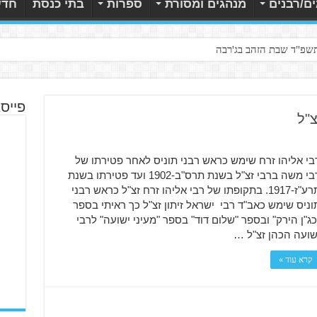
ם/רבנים
מנהגים ומסורת
ספרות
בתי כנסת
חדש
תשפ"ד שבת הזהב בג'רבה
פייס
צ"ל
בי אליהו זרח שימש כראש רבני תוניס לאחר פטירתו של
רבי משה ברבי זצ"ל בשנת תרס"ב-1902 ועד פטירתו בשנת
תרע"ז-1917. בתקופתו של רבי אליהו זרח זצ"ל כראש רבני
וניס שימש כאב"ד רבי ישראל זיתון זצ"ל כך ראיתי בספר
כג"ן הירק" ובספר "שלום דוד" בספר "מעיני ישועה" לרבי
שועה הכהן זצ"ל …
קרא עוד »