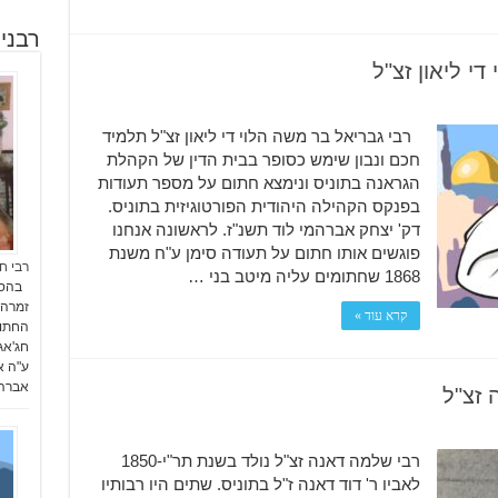
רבני
די ליאון זצ"ל
רבי גבריאל בר משה הלוי די ליאון זצ"ל תלמיד
חכם ונבון שימש כסופר בבית הדין של הקהלת
הגראנה בתוניס ונימצא חתום על מספר תעודות
בפנקס הקהילה היהודית הפורטוגיזית בתוניס.
דק' יצחק אברהמי לוד תשנ"ז. לראשונה אנחנו
פוגשים אותו חתום על תעודה סימן ע"ח משנת
רבי ח
1868 שחתומים עליה מיטב בני …
קרא עוד »
החתומ
חג'אג
ע"ה אל
אברהם
 זצ"ל
רבי שלמה דאנה זצ"ל נולד בשנת תר"י-1850
לאביו ר' דוד דאנה ז"ל בתוניס. שתים היו רבותיו