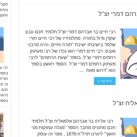
רהם דמרי זצ"ל
חתום 
רבי חיים בר אברהם דמרי זצ"ל תלמיד חכם ונבון
שקדן גדול בתורה מתלמידיו של רבי חיים חורי
שלמד בישיבתו ישיבת "תורה וחיים. והיה מרבני
גאבס. רבי חיים דמרי הוא נכדו של רבי מעתוק
רחמים דמרי זצ"ל. בספר "שעת הרחמים" לרבי
מעתוק רחמים דמרי זצ"ל הספד ראשון בספר
רבי ש
הוא "דרוש מאת …
בספר 
קרא עוד »
כך נכ
חכם ו
(יראה
בספר 
ליח זצ"ל
רבי אליהו בר אברהם אלמאליח זצ"ל תלמיד
חכם מתוניס מחבר הספר "מגלה עמוקות מני
חושך" ליוורנו תרל"ח-1878 , ספר זה עוסק