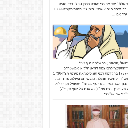
תקצ"ד-1894 יחד אם רבי יהודה הכהן טנוג'י. רבי ישועה
בסיס. רבי יצחק חיים אשכנזי. סימן ט"ו בשנת תקצ"ט-1839
יחד אם …
מואל (הראשון) בר שלמה נטף זצ"ל
"התשבץ" לרבי צמח דוראן חלק א' אמשטרדם
תצ"ח-1737 בהקדמת רבני תוניס כנראה משנת תצ"ז-1736
תב "הוא הגביר הנעלה, גזע מיוחס ומעלה, פרח רימון,
נבון, אשר בפיו דבש יוטף כמוהר"ר שמואל נטף יזיי"א
 זרע יאריך ימים אמן" (הוא אחיו של יוסף נטף ז"ל)
"בני שמואל" רבי …