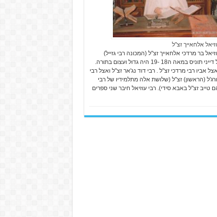
וזיאל אלחאייך זצ"ל
זיאל בר מרדכי אלחאייך זצ"ל (המכונה רבי גזייל)
מגדול דייני תוניס במאה ה18 -19 היה גדול ועצום בתורה.
ל אביו רבי מרדכי זצ"ל . רבי דוד נג'אר זצ"ל ואצל רבי
ורג'ל (הראשון) זצ"ל (שלושת אלה מתלמידיו של רבי
 טייב זצ"ל באבא סידי). רבי עוזיאל חיבר שני ספרים