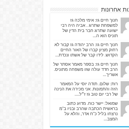
ות אחרונות
חנוך חיים גז: אימי מלכה גז
למשפחת שתרוג . אביה היה רבי
ישועה שתרוג חבר בית הדין של
תוניס הוא ה...
חנוך חיים גז: הרב יהודה גז קבור לא
רחוק מציון קברו של האור החיים
הקדוש. לידו קבר של אשתו ונכדת...
חנוך חיים גז: בספר מאמר אסתר של
הרב חדד עולה שזו משפחה מתוניס.
אשריך...
רות: שלום. תודה יוסי על המאמר
הזה והתמונות. אני מכירה את הנינה
של רבי יום טוב גז ז״ל....
שמואל: יישר כוח. מדוע כתוב
בראשית הכתבה שהרב ובניו ב"מ
נרצחו בליל כ"ח אדר, והלא על
המצב...