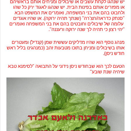
יש שנהגו לקחת עשבים או שיבולים ומניחים אותם בראשיהם
או מפזרים אותם בפינות הבית. יש שנהגו לאגוד ירק כל שהו
ולחבוט בהם את בני המשפחה, ואומרים את המשפט הבא
"סנתק כדראה/חצ'רה" (שנתך תהיה ירוקה). או שהיו אוגדים
עלומה של שיבולים וחובטים בהם את בני המשפחה ואומרים
"יהי רצון כי תהיה לך שנה ירוקה ורעננה".
מנהג נוסף הוא שהיו מדליקים עששית שמן (קנדיל) ומעטרים
אותו בשיבולים ומניחן בתוכו מטבעות זהב (כמנהגינו בליל ראש
חודש ניסן).
הטעם לכך הוא שבחודש ניסן נידוני על התבואה "לסימנא טבא
שיהיה שנת שובע"