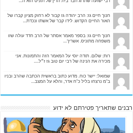
רבי ישועה שתרוג חבר בית הדין של תוניס הוא ה...
חנוך חיים גז: הרב יהודה גז קבור לא רחוק מציון קברו של
האור החיים הקדוש. לידו קבר של אשתו ונכדת...
חנוך חיים גז: בספר מאמר אסתר של הרב חדד עולה שזו
משפחה מתוניס. אשריך...
רות: שלום. תודה יוסי על המאמר הזה והתמונות. אני
מכירה את הנינה של רבי יום טוב גז ז״ל....
שמואל: יישר כוח. מדוע כתוב בראשית הכתבה שהרב ובניו
ב"מ נרצחו בליל כ"ח אדר, והלא על המצב...
רבנים שתאריך פטירתם לא ידוע