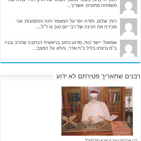
משפחה מתוניס. אשריך...
רות: שלום. תודה יוסי על המאמר הזה והתמונות. אני
מכירה את הנינה של רבי יום טוב גז ז״ל....
שמואל: יישר כוח. מדוע כתוב בראשית הכתבה שהרב ובניו
ב"מ נרצחו בליל כ"ח אדר, והלא על המצב...
רבנים שתאריך פטירתם לא ידוע
רבי אברהם טייב (באבא סידי)זצ"ל