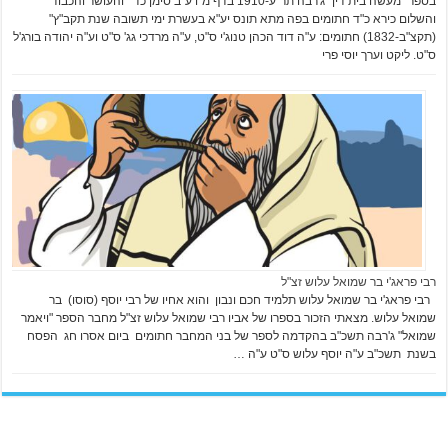
בספר "מעשה בית דין" ג'רבה תר"ע-1910 בדף מ"ו ע"ב סימן כד' "והעושר והכבוד
והשלום כירא כ"ד חתומים בפה מתא תונס יע"א בעשרת ימי תשובה שנת תקב"ץ"
(תקצ"ב-1832) חתומים: ע"ה דוד הכהן טנוג'י ס"ט, ע"ה מרדכי גג' ס"ט וע"ה יהודה בורג'ל
ס"ט. ליקט וערך יוסי פרי
רבי פראג'י בר שמואל עלוש זצ"ל
רבי פראג'י בר שמואל עלוש תלמיד חכם ונבון והוא אחיו של רבי יוסף (סוסו) בר
שמואל עלוש. מצאתי הזכור בספרו של אביו רבי שמואל עלוש זצ"ל מחבר הספר "ויאמר
שמואל" ג'רבה תשכ"ב בהקדמה לספר של בני המחבר חתומים ביום אסרו חג הפסח
בשנת תשכ"ב ע"ה יוסף עלוש ס"ט ע"ה …