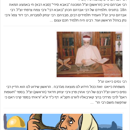
רבי אברהם טייב (הראשון) זצ"ל המכונה "באבא סידי" (סבא רבא) חי באמצע המאה
ה18 בתוניס .תלמידם של רבי אברהם הכהן "באבא רבי" ורבי צמח צרפתי זצ"ל. רבי
אברהם טייב זצ"ל העמיד תלמידים רבים, מבניהם: רבי יצחק לומברוזו, רבי דוד צפג' ורבי
נתן בורג'ל הראשון ועוד. רבינו היה תלמיד חכם עצום …
רבי נסים כייאט זצ"ל
משפחת כייאט זאת ככול הידוע לנו מוצאה מג'רבה . הראשון שידוע לנו הוא הדיין רבי
נסים כייאט זצ"ל רבם של רבי אהרן פרץ ורבי יצחק חדאד (הראשון) זצ"ל. בספר "תעופות
ראם" לרבי מרדכי ברוך קארבאליו ליוורנו תקכ"א דף כ"ד ע"א "וראיתי בספר קרני ראם כי
שהקשה משם רבי הר' …