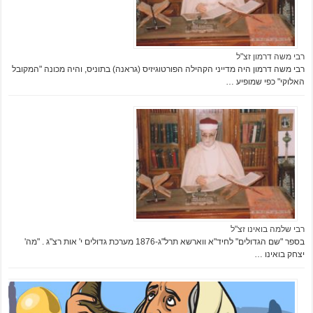
רבי משה דרמון זצ"ל
רבי משה דרמון היה מדייני הקהילה הפורטוגיזיס (גראנה) בתוניס, והיה מכונה "המקובל
האלוקי" כפי שמופיע …
רבי שלמה בואינו זצ"ל
בספר "שם הגדולים" לחיד"א ווארשא תרל"ג-1876 מערכת גדולים י' אות רצ"ג . "מה'
יצחק בואינו …