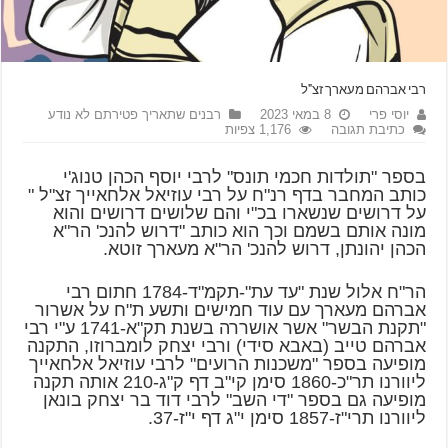
רבי אברהם מעארך זצ"ל
יוסי פרי
8 במאי 2023
רבנים שתאריך פטירתם לא נודע
כתיבת תגובה
1,176 צפיות
בספר "תולדות חכמי תונס" לרבי יוסף הכהן טנוג'י
כותב המחבר בדף רנ"ח על רבי עוזיאל אלחאייך זצ"ל "
על דרושים שנשארו בכ"י והם שלושים דרושים והוא
מונה אותם בשמם וכך הוא כותב "דרוש להנכ' הר"א
הכהן יהונתן, דרוש להנכ' הר"א מעארך זוטא.
הר"ח אלול שנת "עד עת"-תקמ"ד-1784 חתום רבי
אברהם מעארך עם עוד חמישים ותשע ת"ח על אשרור
"תקנת הבשר" אשר אושררה בשנת תק"א-1741 ע"י רבי
אברהם טייב (באבא סידי) ורבי יצחק לומברוזו, התקנה
מופיעה בספר "משכנות הרועים" לרבי עוזיאל אלחאייך
ליוורנו תר"כ-1860 סימן קי"ב דף ק"ג-210 אותה תקנה
מופיעה גם בספר "די השב" לרבי דוד בר יצחק בונאן
ליוורנו תרי"ז-1857 סימן י"ג דף י"ז-37.