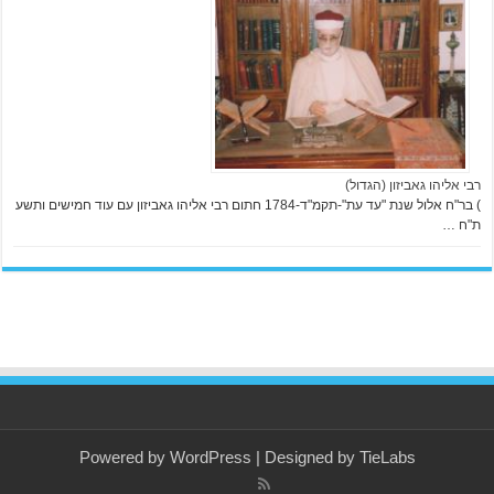
רבי אליהו גאביזון (הגדול)
) בר"ח אלול שנת "עד עת"-תקמ"ד-1784 חתום רבי אליהו גאביזון עם עוד חמישים ותשע
ת"ח …
Powered by
WordPress
| Designed by
TieLabs