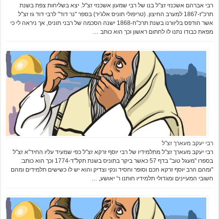
רבי אברהם אשכנזי זצ"ל בנו של רבי שמעון אשכנזי זצ"ל. יצא בשליחות צפת בשנת
תרכ"ז-1867 למערב החיצון. (טריפולי תוניס אלג'יר) בספר "נר דוד" לרבי דוד גז זצ"ל
אשר הודפס בליוורנו בשנת תרכ"ח-1868 ישנה הסכמה של רבני תוניס, אך ניראה לי כי
מפאת כבודו נתנו לו לחתום ראשון וכך הוא כותב …
רבי יעקב מעארך זצ"ל
רבי יעקב מעארך זצ"ל מתלמידיו של רבי יוסף זרקא זצ"ל כפי שמעיד עליו החיד"א זצ"ל
בספרו "מעגל טוב" בדף 57 כאשר ביקר בתוניס בשנת תקל"ד-1774 וכך הוא כותב:
"ומהם הרב יוסף זרקא חכם וסופר וחסיד ונקי וצדיק והוא יש לו כשישים תלמידים ומהם
חשובי המעיינים ומגדולי תלמידיו חותנו ר' יאושע, …