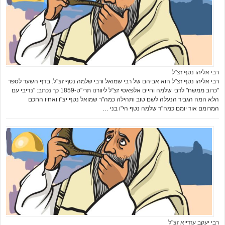
רבי אליהו נטף זצ"ל
רבי אליהו נטף זצ"ל הוא אביהם של רבי שמואל ורבי שלמה נטף זצ"ל. בדף השער לספר
"כרוב ממשח" לרבי שלמה וחיים אלפאסי זצ"ל ליוורנו תרי"ט-1859 כך נכתב: "נדיבי עם
הלא המה הגביר הנעלה לשם טוב ותהילה כמה"ר שמואל נטף יצ"ו ואחיו החכם
המרומם אור יומם כמה"ר שלמה נטף הי"ו בני …
רבי יעקב עזרייא זצ"ל