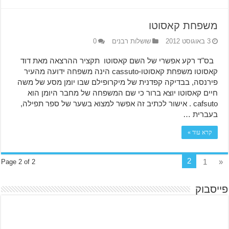
משפחת קאסוטו
3 באוגוסט 2012
שושלות רבנים
0
בס"ד רקע אפשרי של השם קאסוטו תקציר ההרצאה מאת דוד
קאסוטו משפחת קאסוטו-cassuto הינה משפחה ידועה מהעיר
פירנסה, בבדיקה קפדנית של מיקרופילם שבו יומן מסע של משה
חיים קאסוטו יוצא ברור כי שם המשפחה של מחבר היומן הוא
cafsuto . אישור לכתיב זה אפשר למצוא בשער של ספר תפילה,
בעברית …
קרא עוד »
2
1
«
Page 2 of 2
פייסבוק