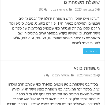
שושלת משפחת גז
3 בפברואר 2023
שושלות רבנים
103
*עדכון אילן יוחסין חדש משפחה גדולה של רבנים גדולים
ועצומים, תחילתם במאה ה17 ופיזורם בתוניס, נאבל, סוסא ועוד.
חלקם עסקו בתורת הנסתר כפי שמופיע בהקדמות של ספרים
אשר חיברו, וכן שימשו בקדש במספר ערים בתוניסיה. שם
משפחתם גז נכתב בצורות שונות . גז, גיג, גיג', גג, אלגיז, אלגג.
לעניות דעתי למרות …
קרא עוד »
משפחת בונאן
25 בינואר 2023
שושלות רבנים
2
בס"ד בני משפחת בונאן מוצאם מספרד כפי שכותב הרב טולדנו
זצ"ל. בספרו "נר המערב". בני משפחת בונאן אשר הגיעו לארץ
ישראל מוצאם מתוניס כפי שכותב רבי יוסף ילוז זצ"ל בספרו
"אוצרות יוסף" חלק "טוב רואי".נראה לי כי הגלגול הוא מספרד
לאיטליה. מאיטליה לתוניס ומתוניס לארץ ישראל. בספר "חוברת