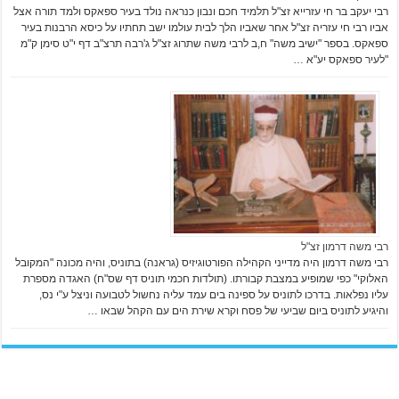
רבי יעקב בר חי עזרייא זצ"ל תלמיד חכם ונבון כנראה נולד בעיר ספאקס ולמד תורה אצל
אביו רבי חי עזריה זצ"ל אחר שאביו הלך לבית עולמו ישב תחתיו על כיסא הרבנות בעיר
ספאקס. בספר "ישיב משה" ח,ב לרבי משה שתרוג זצ"ל ג'רבה תרצ"ב דף י"ט סימן ק"מ
"לעיר ספאקס יע"א …
רבי משה דרמון זצ"ל
רבי משה דרמון היה מדייני הקהילה הפורטוגיזיס (גראנה) בתוניס, והיה מכונה "המקובל
האלוקי" כפי שמופיע במצבת קבורתו. (תולדות חכמי תוניס דף שס"ח) האגדה מספרת
עליו נפלאות. בדרכו לתוניס על ספינה בים עמד עליה נחשול לטבועה וניצל ע"י נס,
והיגיע לתוניס ביום שביעי של פסח וקרא שירת הים עם הקהל שבאו …