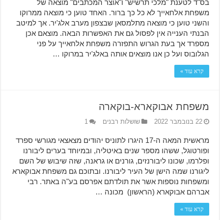
בס"ד לטענת "מלכי תרשיש" ו"אוצר המכתבים" מוצאה של
משפחת אלחאייך לא כל כך ברור. האחד טוען כי מוצאה ממרוקו
והשני טוען כי מוצאה מתלמסאן שבצפון מערב אלג'יר. אך למיטב
הבנתי הענייה אין לפסול גם את האפשרות הבאה. מוצאם אכן
מספרד אך בעת הגרוש התפזרה משפחת אלחאייך על פני
הגלובוס ועל כן אנו מוצאים אותה באלג'יר במרוקו …
קרא עוד »
משפחת אבוקארא-בוקארה
22 בנובמבר 2022
שושלות רבנים
1
מראשית המאה ה-17 היגרו לתוניס יהודים מצאצאי מגורשי ספרד
ופורטוגל, ששהו מספר שנים באיטליה, ובמיוחד בערים ליבורנו
ופלרמו, שכונו ליבורנזים, גורנים או גראנה, שזה שיבוש של השם
ליגורנו שמה הישן של העיר ליבורנו. ובתוכם גם משפחת אבוקארא
ומשפחות נוספות אשר את תולדתם אפרסם בע"ה באתר. רבי
אברהם אבוקארא (הראשון) מכונה …
קרא עוד »