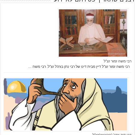
רבי משה זמור זצ"ל
רבי משה זמור זצ"ל דיין מבית דינו של רבי נתן בורג'ל זצ"ל. רבי משה …
רבי דוד צפג' (הראשון)זצ"ל