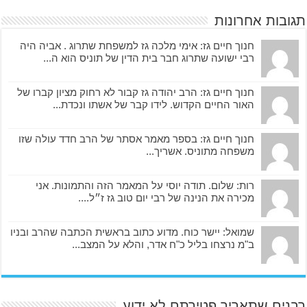
תגובות אחרונות
חנוך חיים גז: אימי מלכה גז למשפחת שתרוג . אביה היה
רבי ישועה שתרוג חבר בית הדין של תוניס הוא ה...
חנוך חיים גז: הרב יהודה גז קבור לא רחוק מציון קברו של
האור החיים הקדוש. לידו קבר של אשתו ונכדת...
חנוך חיים גז: בספר מאמר אסתר של הרב חדד עולה שזו
משפחה מתוניס. אשריך...
רות: שלום. תודה יוסי על המאמר הזה והתמונות. אני
מכירה את הנינה של רבי יום טוב גז ז״ל....
שמואל: יישר כוח. מדוע כתוב בראשית הכתבה שהרב ובניו
ב"מ נרצחו בליל כ"ח אדר, והלא על המצב...
רבנים שתאריך פטירתם לא ידוע