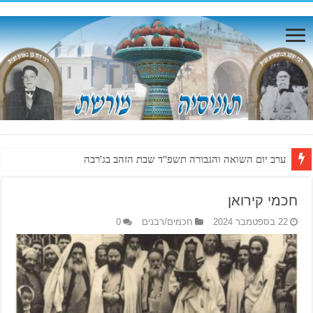
ערב יום השואה והגבורה תשפ"ד שבת הזהב בג'רבה
חכמי קירואן
22 בספטמבר 2024
חכמים/רבנים
0