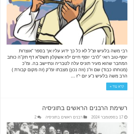
רבי משה בלעיש זצ"ל לא כל כך ידוע עליו אך בספר "אוצרות
יוסף-טוב רואי "לרבי יוסף חיים ילוז אשקלון תשס"א דף תק"ה כותב
המחבר שהוא מעיר תוניס עלה לטבריה ונתיישב בה. ומ"כ
(מנוחתו כבוד) שם וז"נ (וזה נכון) מצבתו זמ"ק (זה מקום קבורת )
הרב משה בלעיש נ"ע יום י"ז …
קרא עוד »
רשימת הרבנים הראשים בתוניסיה
17 בספטמבר 2024
רבנים ראשים בתוניסיה
2