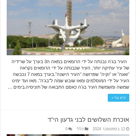
העיר בג'ה נבנתה על ידי הרומאים במאה ה3 בערך על שרידיה
של עיר עתיקה יותר, העיר שנבנתה על ידי הרומאים נקראה
"ואגה" או "וקיה" שפרושה "העיר הישנה".בערך במאה 7 נכבשה
העיר על ידי המוסלמים ומאז שובש שמה ל"בג'ה". מאז ועד ימינו
שמשה ומשמשת העיר בג'ה כאסם התבואה של תוניסיה.בימים …
קרא עוד »
אזכרת השלושים לבני גדעון הי"ד
12 בספטמבר 2024
כללי
0