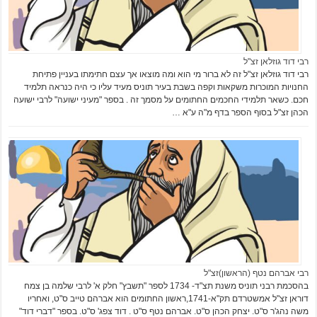
רבי דוד גוזלאן זצ"ל
רבי דוד גוזלאן זצ"ל זה לא ברור מי הוא ומה מוצאו אך עצם חתימתו בעניין פתיחת
החנויות המוכרות משקאות וקפה בשבת בעיר תוניס מעיד עליו כי היה כנראה תלמיד
חכם. כשאר תלמידי החכמים החתומים על מסמך זה . בספר "מעיני ישועה" לרבי ישועה
הכהן זצ"ל בסוף הספר בדף מ"ה ע"א …
רבי אברהם נטף (הראשון)זצ"ל
בהסכמת רבני תוניס משנת תצ"ד- 1734 לספר "תשבץ" חלק א' לרבי שלמה בן צמח
דוראן זצ"ל אמשטרדם תק"א-1741,ראשון החתומים הוא אברהם טייב ס"ט, ואחריו
משה נהג'ר ס"ט. יצחק הכהן ס"ט. אברהם נטף ס"ט . דוד צפג' ס"ט. בספר "דברי דוד"