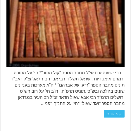
רבי ישועה זרח זצ"ל מחבר הספר "קול התור"* חי' על התורה
ורמזים וגימטריות .ישראל תשל"ד רבי אברהם חג'אג' זצ"ל ראב"ד
תוניס מחבר הספר "זרעו של אברהם" * ח"א מערכות בעניינים
שונים בהלכה ובש"ס .תוניס תרפ"ח. ח"ב חי' על רוב הש"ס
ירושלים תרמ"ד רבי אבא שאול חדאד זצ"ל רב העיר בנגרדאן
מחבר הספר "ויגד שאול" *חי' על התנ"ך "פני …
קרא עוד »