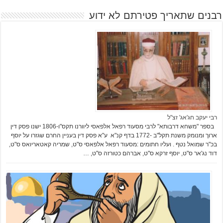
רבנים שתאריך פטירתם לא ידוע
רבי יעקב חג'אג' זצ"ל
בספר "משחא דרבותא" לרבי מסעוד רפאל אלפאסי ליוורנו תקס"ו-1806 ישנו פסק דין
ארוך ומנומק משנת תקל"ב -1772 בדף קנ"א ע"א פסק דין בעניין החרם שגזרו על יוסף
בכ"ר שמואל נטף . ועליו חתומים :מסעוד רפאל אלפאסי ס"ט, שמריה קאטאריואס ס"ט,
דוד נג'אר ס"ט, יוסף זרקא ס"ט, אברהם כטורזה ס"ט, …