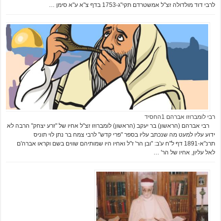
לרבי דוד מולדולה זצ"ל אמשטרדם תקי"ג-1753 בדף צ"א ע"א סימן …
רבי לומברוזו אברהם 1החסיד
רבי אברהם (הראשון) בר יעקב (הראשון) לומברוזו זצ"ל אחיו של "זרע יצחק" הרבה לא
ידוע עליו למעט מה שנכתב עליו בספר "פרי קדש" לרבי צמח בר נתן לוי תוניס
תרנ"א-1891 דף ל"ח ע'ב: "ובן הר' ז"ל ואחיו היו שמותיהם שווים בשם וקראו אברה'ם
לאל עליון, אחיו של הר' …