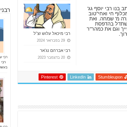
 בנו רבי יוסף גג'
רבני
כלוף חי ואחי"טוב
קרה מ' שמחה. ואת
השתדל בהדפסת
יך וגם את כמהר"ר
רבי מיכאל עלוש זצ"ל
וך.
29 בפברואר 2024
רבי אברהם נג'אר
רבי ש
20 בדצמבר 2023
רבי ש
בעשרו
Pinterest
LinkedIn
Stumbleupon
רבי מ