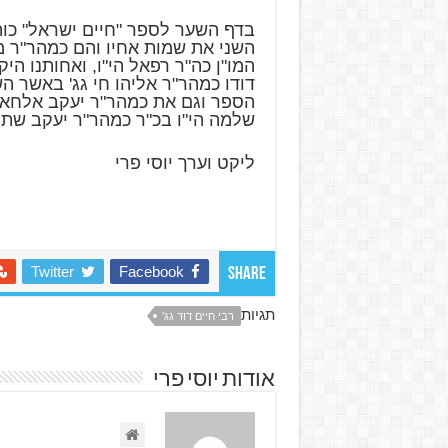
בדף השער לספר "חיים ישראל" כותב
השני את שמות אחיו והם כמהר"ר מ
המו"ן כה"ר רפאל הי"ו, ואחותנו הי
דודו כמהר"ר אליהו חי גג' באשר 
הספר וגם את כמהר"ר יעקב אלחאי
שלמה הי"ו בכ"ר כמהר"ר יעקב שתר
ליקט וערך יוסי פרי
Twitter
Facebook
Share
תגיות
רבי חיים דוד גג'
אודות יוסי פרי