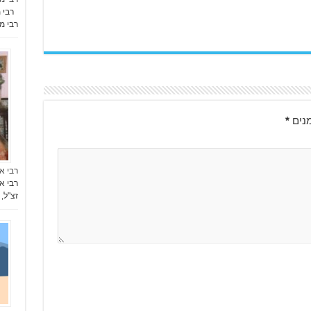
רבי מש
רבי 
נים
*
רבי א
רבי א
זצ"ל,