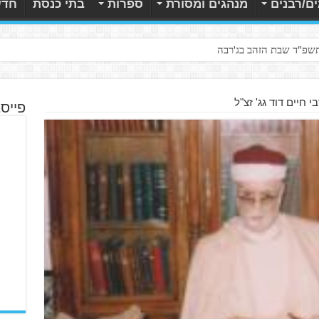
ם/רבנים
מנהגים ומסורת
ספרות
בתי כנסת
חדש
תשפ"ד שבת הזהב בג'רבה
י חיים דוד גג' זצ"ל
פייס