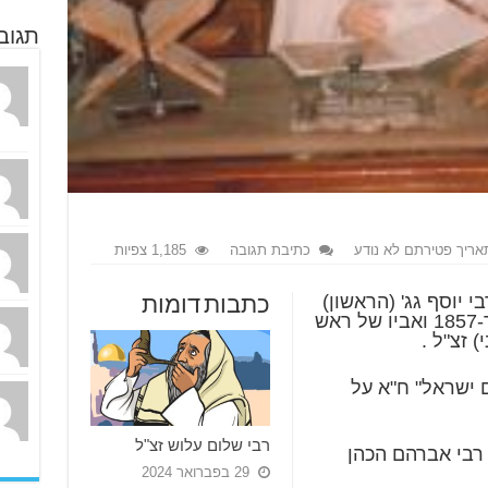
תגוב
אריך פטירתם לא נודע
כתיבת תגובה
1,185 צפיות
בי יוסף גג' (הראשון)
כתבות דומות
זצ"ל בעל "פי המדבר" ליוורנו תרי"ד-1857 ואביו של ראש
) זצ"ל .
ם ישראל" ח"א על
רבי שלום עלוש זצ"ל
 רבי אברהם הכהן
29 בפברואר 2024