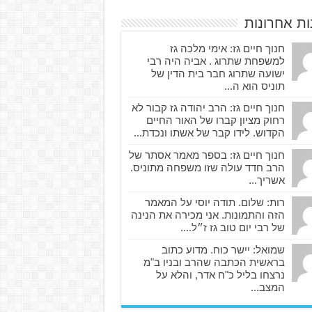
ות אחרונות
חנוך חיים גז: אימי מלכה גז
למשפחת שתרוג . אביה היה רבי
ישועה שתרוג חבר בית הדין של
תוניס הוא ה...
חנוך חיים גז: הרב יהודה גז קבור לא
רחוק מציון קברו של האור החיים
הקדוש. לידו קבר של אשתו ונכדת...
חנוך חיים גז: בספר מאמר אסתר של
הרב חדד עולה שזו משפחה מתוניס.
אשריך...
רות: שלום. תודה יוסי על המאמר
הזה והתמונות. אני מכירה את הנינה
של רבי יום טוב גז ז״ל....
שמואל: יישר כוח. מדוע כתוב
בראשית הכתבה שהרב ובניו ב"מ
נרצחו בליל כ"ח אדר, והלא על
המצב...