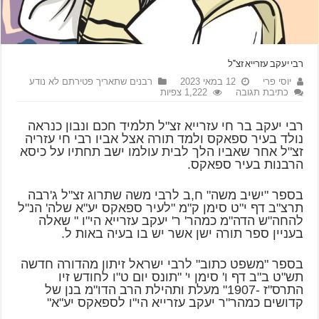
רבי יעקב עזרייא זצ"ל
יוסי פרי
12 במאי 2023
רבנים שתאריך פטירתם לא נודע
כתיבת תגובה
1,222 צפיות
רבי יעקב בר חי עזרייא זצ"ל תלמיד חכם ונבון כנראה
נולד בעיר ספאקס ולמד תורה אצל אביו רבי חי עזריה
זצ"ל אחר שאביו הלך לבית עולמו ישב תחתיו על כיסא
הרבנות בעיר ספאקס.
בספר "ישיב משה" ח,ב לרבי משה שתרוג זצ"ל ג'רבה
תרצ"ב דף י"ט סימן ק"מ "לעיר ספאקס יע"א שלה' הנ"ל
להחה"ש הדה"מ כמהר' ר' יעקב עזרייא הי"ו " שאלה
בעניין ספר תורה ישן אשר יש בו בעיה באות ל.
בספר "משפט כתוב" לרבי ישראל זיתון מהדורה חדשה
תש"ט ב"ב דף ו' סימן י' "תונס יום ט"ו לחודש זיו
התרס"ז -1907" מעלת ותהילת הרב הדו"מ בנן של
קדושים כמהר"ר יעקב עזרייא הי"ו לספאקס יע"א"