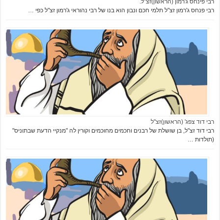
רבי פינחס ג'רמון (הראשון)זצ"ל.
רבי פנחס ג'רמון זצ"ל תלמי חכם ונבון הוא בנו של רבי נהוראי ג'רמון זצ"ל כפי …
רבי דוד צפג' (הראשון)זצ"ל
רבי דוד זצ"ל, בן שושלת של רבנים וחכמים מחוכמים וקורין לה "מנקיי הדעת שבתוניס"
(תולדות …