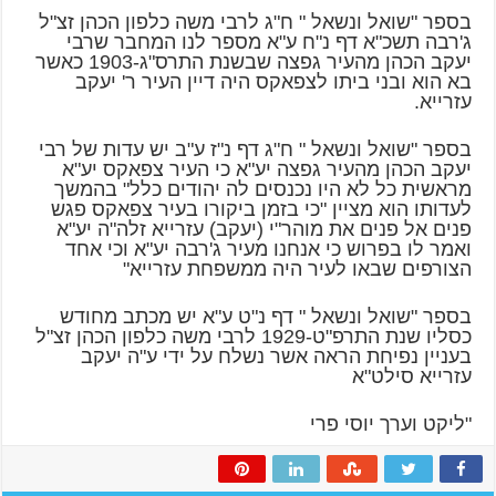
בספר "שואל ונשאל " ח"ג לרבי משה כלפון הכהן זצ"ל
ג'רבה תשכ"א דף נ"ח ע"א מספר לנו המחבר שרבי
יעקב הכהן מהעיר גפצה שבשנת התרס"ג-1903 כאשר
בא הוא ובני ביתו לצפאקס היה דיין העיר ר' יעקב
עזרייא.
בספר "שואל ונשאל " ח"ג דף נ"ז ע"ב יש עדות של רבי
יעקב הכהן מהעיר גפצה יע"א כי העיר צפאקס יע"א
מראשית כל לא היו נכנסים לה יהודים כלל" בהמשך
לעדותו הוא מציין "כי בזמן ביקורו בעיר צפאקס פגש
פנים אל פנים את מוהר"י (יעקב) עזרייא זלה"ה יע"א
ואמר לו בפרוש כי אנחנו מעיר ג'רבה יע"א וכי אחד
הצורפים שבאו לעיר היה ממשפחת עזרייא"
בספר "שואל ונשאל " דף נ"ט ע"א יש מכתב מחודש
כסליו שנת התרפ"ט-1929 לרבי משה כלפון הכהן זצ"ל
בעניין נפיחת הראה אשר נשלח על ידי ע"ה יעקב
עזרייא סילט"א
"ליקט וערך יוסי פרי