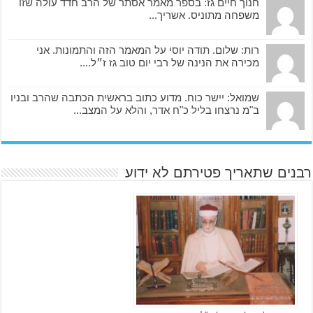
חנוך חיים גז: בספר מאמר אסתר של הרב חדד עולה שזו
משפחה מתוניס. אשריך...
רות: שלום. תודה יוסי על המאמר הזה והתמונות. אני
מכירה את הנינה של רבי יום טוב גז ז״ל....
שמואל: יישר כוח. מדוע כתוב בראשית הכתבה שהרב ובניו
ב"מ נרצחו בליל כ"ח אדר, והלא על המצב...
רבנים שתאריך פטירתם לא ידוע