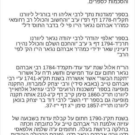
והסכמות לספרים.
בספר "מגדנות נתן" לרבי אליהו חי בורג'יל ליוורנו
תקל"ח-1778 דף רפ"ו ע"ב "והחשוב והכולל רב רחומאי
כמה"ר אברהם נג'אר הי"ו פי' לי בדבר התוס' ז"ל"
בספר "אלפי יהודה" לרבי יהודה נג'אר ליוורנו
תרנ"ד-1794 דף ג' ע"ב "והחכם השלם והכולל נהירו
דעיינין שאר ידידי כמה"ר אברהם נג'אר הי"ו הק' לפי'
הרב"
הר"ח אלול שנת "עד עת"-תקמ"ד-1784 רבי אברהם
נג'אר חתום עם עוד חמישים ותשע ת"ח על אשרור
"תקנת הבשר" אשר אושררה בשנת תק"א-1741 ע"י רבי
אברהם טייב (באבא סידי) ורבי יצחק לומברוזו, התקנה
מופיעה בספר "משכנות הרועים" לרבי עוזיאל אלחאייך
ליוורנו תר"כ-1860 סימן קי"ב דף ק"ג-210 אותה תקנה
מופיעה גם בספר "די השב" לרבי דוד בר יצחק בונאן
ליוורנו תרי"ז-1857 סימן י"ג דף י"ז-37.
בשנת תק"נ-1790 חתום על קבלת עדות בשבועה של
עזיזה אלמנת הר' אברהם טייב על כתובתה וזכתה
בחלקה בירושת בעלה. חתומים ע"ה שלמה אלפאסי
ס"ט וע"ה אברהם נג'אר ס"ט. (פנקס הקהילה היהודית