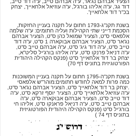
הצעיר אברהם נג'אר, ע"ה אברהם טייב, ע"ה דוד טייב,
דוד גג', ע"ה אליהו בורג'ל, ע"ה עוזיאל אלחאייך, יצחק
בכ"ר דוד אלחאייך.
בשנת תקנ"ג-1793 חתום על תקנה בעניין החזקות,
הסכמת דייני שתי הקהילות ועליה חתומים: ע"ה שלמה
אלפאסי ס"ט, הצעיר שמואל כהן ס"ט, הצעיר אברהם
נג'אר ס"ט, הצעיר אברהם אבוקארה 1 ס"ט, ע"ה דוד
טייב ס"ט, ע"ה דוד גיג' ס"ט, ע"ה אברהם טייב ס"ט,
ע"ה דניאל פרנקו ס"ט, ע"ה אליהו בורג'יל סליט"א,
יצחק בר דוד אלחאייך ס"ט (פנקס הקהילה היהודית
הפורטוגיזית בתוניס דף 70)
בשנת תקנ"ה-1795 חתום על תקנה בעניין המשוכנות
כמה פרות למאה לחודש חתומים:מוהר"ש אלפאסי
.יצחק בר דוד אלחאייך ס"ט, הצעיר אברהם נג'אר ס"ט,
ע"ה עוזיאל אלחאייך ס"ט, הצעיר יוסף זרקא ס"ט, ע"ה
דוד טייב ס"ט, הצעיר אברהם אבוקארה ס"ט, ע"ה
אברהם טייב ס"ט, ע"ה דניאל פראנקו ס"ט, אליהו חי
בורג'יל ס"ט (פנקס הקהילה היהודית הפורטוגיזית
בתוניס דף 74 )