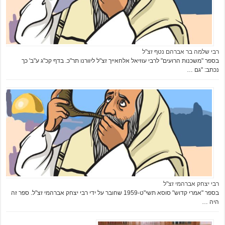
רבי שלמה בר אברהם נטף זצ"ל
בספר "משכנות הרועים" לרבי עוזיאל אלחאייך זצ"ל ליוורנו תר"כ. בדף קכ"ג ע"ב' כך
נכתב: "גם …
רבי יצחק אברהמי זצ"ל
בספר "אמרי קדוש" סוסא תשי"ט-1959 שחובר על ידי רבי יצחק אברהמי זצ"ל. ספר זה
היה …