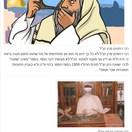
רבי רחמים פרץ זצ"ל
רבי רחמים פרץ זצ"ל לא כל כך ידוע מי הוא אך מחתימתו על מה שהוא חתום מטה נראה
כי היה ת"ח או דיין אך מעבר לאזכור הנ"ל לא מצאתי דבר נוסף. בספר "מעיני ישועה"
לרבי ישועה כהן זצ"ל תוניס תרס"ו-1906 בסוף הספר בדף מ"ה ע"א בעניין החנויות
המוכרות שכר וקאפ"י …
רבי מרדכי דרמון זצ"ל