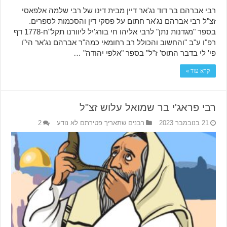
רבי אברהם בר דוד נג'אר דיין מבית דינו של רבי שלמה אלפאסי
זצ"ל רבי אברהם נג'אר חתום על פסקי דין והסכמות לספרים.
בספר "מגדנות נתן" לרבי אליהו חי בורג'יל ליוורנו תקל"ח-1778 דף
רפ"ו ע"ב "והחשוב והכולל רב רחומאי כמה"ר אברהם נג'אר הי"ו
פי' לי בדבר התוס' ז"ל" בספר "אלפי יהודה" …
קרא עוד »
רבי פראג'י בר שמואל עלוש זצ"ל
21 בנובמבר 2023
רבנים שתאריך פטירתם לא נודע
2