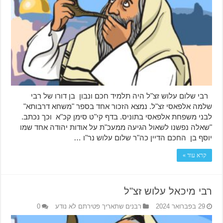
רבי שלום עלוש זצ"ל היה תלמיד חכם ונבון בן דורו של רבי
שלמה אלפאסי זצ"ל. נמצא הזכור אחד בספר "משחא דרבותא"
לבני משפחת אלפאסי בתוניס. בדף קי"ט סימן קכ"א וכך נכתב.
"שאלה נפשנו לשאול הגיעה ממעכ"ת על אודות יהודה אחד שמו
יוסף בן החכם הדיין כה"ר שלום עלוש נר"ו …
קרא עוד »
רבי מיכאל עלוש זצ"ל
29 בפברואר 2024
רבנים שתאריך פטירתם לא נודע
0