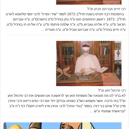
רבי חיים אברהם הכהן זצ"ל
בהסכמת רבני תוניס בשנת תרל"ב-1872 לספר "שירי זמרה" לרבי יוסף סלאמא ליוורנו
תרל"ב -1872 ראשון החתומים הוא ע"ה נתן בורג'יל ס"ט (השני)ס"ט, ע"ה אברהם
חג'אג' ס"ט, ע"ה אליהו גאביזון ס"ט, ע"ה שלמה פיתוסי ס"ט, ע"ה אליהו חי בורג'יל ס"ט,
ע"ה חיים בורג'יל ס"ט, ע"ה אברהם ואכיל ס"ט, ע"ה סעדיה …
רבי מיכאל וזאן זצ"ל
לא ברור לנו מה מוצאה של משפחת וזאן אך לראשונה אנו פוגשים את רבי מיכאל וזאן
זצ"ל באי ג'רבה. אשר משמש כשו"ב (שוחט ובודק) יחד אם רבי נסים כייאט ורבי אהרן
פרץ זצ"ל שהם בני דורו. בספר "בגדי אהרן" לרבי אהרן פרץ ליוורנו תקס"ו דף נ"ה ע"ב
"ובראשית שמעתי ע"ש …