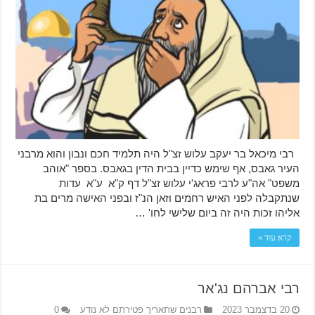
רבי מיכאל בר יעקב עלוש זצ"ל היה תלמיד חכם ונבון והוא מרבני
העיר גאבס, אף שימש כדיין בבית הדין בגאבס. בספר "אוהב
משפט" אה"ע לרבי פראג'י עלוש זצ"ל דף ק"א ע"א עדות
שנתקבלה לפני האיש רחמים וזאן הנ"ז ובפני האישה מרים בת
אליהו זכות היה זה ביום שלישי לחו' …
קרא עוד »
רבי אברהם נג'אר
20 בדצמבר 2023
רבנים שתאריך פטירתם לא נודע
0