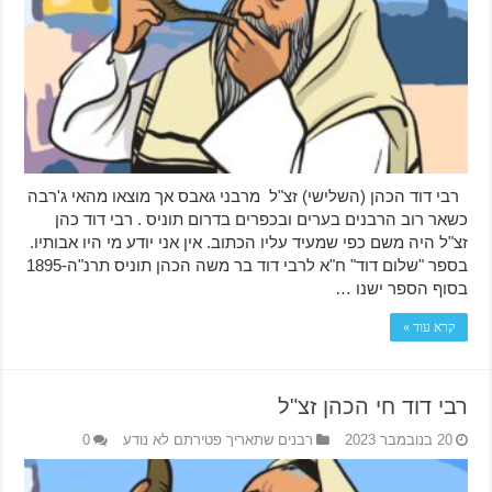
רבי דוד הכהן (השלישי) זצ"ל מרבני גאבס אך מוצאו מהאי ג'רבה
כשאר רוב הרבנים בערים ובכפרים בדרום תוניס . רבי דוד כהן
זצ"ל היה משם כפי שמעיד עליו הכתוב. אין אני יודע מי היו אבותיו.
בספר "שלום דוד" ח"א לרבי דוד בר משה הכהן תוניס תרנ"ה-1895
בסוף הספר ישנו …
קרא עוד »
רבי דוד חי הכהן זצ"ל
20 בנובמבר 2023
רבנים שתאריך פטירתם לא נודע
0