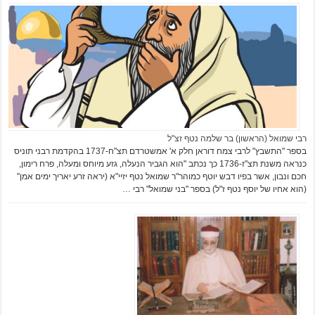
רבי שמואל (הראשון) בר שלמה נטף זצ"ל
בספר "התשבץ" לרבי צמח דוראן חלק א' אמשטרדם תצ"ח-1737 בהקדמת רבני תוניס
כנראה משנת תצ"ז-1736 כך נכתב "הוא הגביר הנעלה, גזע מיוחס ומעלה, פרח רימון,
חכם ונבון, אשר בפיו דבש יוטף כמוהר"ר שמואל נטף יזיי"א (יראה זרע יאריך ימים אמן"
(הוא אחיו של יוסף נטף ז"ל) בספר "בני שמואל" רבי …