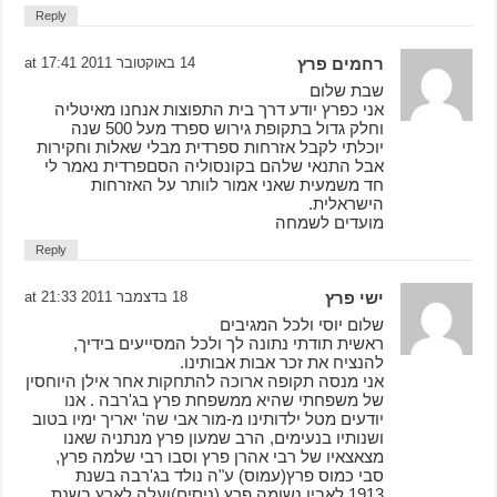
Reply
רחמים פרץ
14 באוקטובר 2011 at 17:41
שבת שלום
אני כפרץ יודע דרך בית התפוצות אנחנו מאיטליה
וחלק גדול בתקופת גירוש ספרד מעל 500 שנה
יוכלתי לקבל אזרחות ספרדית מבלי שאלות וחקירות
אבל התנאי שלהם בקונסוליה הסםפרדית נאמר לי
חד משמעית שאני אמור לוותר על האזרחות
הישראלית.
מועדים לשמחה
Reply
ישי פרץ
18 בדצמבר 2011 at 21:33
שלום יוסי ולכל המגיבים
ראשית תודתי נתונה לך ולכל המסייעים בידיך,
להנציח את זכר אבות אבותינו.
אני מנסה תקופה ארוכה להתחקות אחר אילן היוחסין
של משפחתי שהיא ממשפחת פרץ בג'רבה . אנו
יודעים מטל ילדותינו מ-מור אבי שה' יאריך ימיו בטוב
ושנותיו בנעימים, הרב שמעון פרץ מנתניה שאנו
מצאצאיו של רבי אהרן פרץ וסבו רבי שלמה פרץ,
סבי כמוס פרץ(עמוס) ע"ה נולד בג'רבה בשנת
1913,לאביו נשומה פרץ (ניסים)ועלה לארץ בשנת