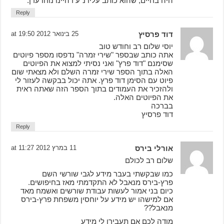
היה בחיים, שהוא כותב עליו נ"ע דהיינו נוחו עדן.
Reply
דוד פרסיץ
25 בינואר 2012 at 19:50
יוסי שלום רב וחודש טוב
אתה כותב שבספר "שירי זמרה" נדפסו מספר פיוטים
שסימנם "דוד פרץ" ואני נסיתי למצוא את הפיוטים
האלה בתוך הספר שירי זמרה השלם ולא מצאתי שום
פיוט עם הסימן דוד פרץ. אתה יכול בבקשה לעזור לי
ולהזכיר את העמודים בתוך הספר הזה שאתה ראית
את הפיוטים האלה.
בברכה
דוד פרסיץ
Reply
אורלי בירס
11 במרץ 2012 at 11:27
שלום רב לכולם
כמו שבקשתי בעבר מידע לגבי שורשי השם
פרץ-בירס מנאבל לא התקדמתי מאז בחיפושים.
כיום בני אמור לעשות עבודת שורשים ואשמח מאד
אם למישהו יש מידע על יוחסין משפחת פרץ-בירס
מנאבל??
מודה לכם אם תעבירו לי מידע