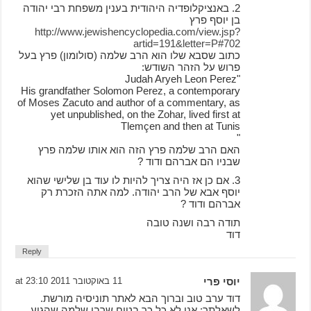
2. באנציקלופדיה היהודית בענין משפחת רבי יהודה
בן יוסף פרץ
http://www.jewishencyclopedia.com/view.jsp?
artid=191&letter=P#702
כתוב שסבא שלו הוא הרב שלמה (סולומון) פרץ בעל
פרוש על הזהר השודש:
"Judah Aryeh Leon Perez
His grandfather Solomon Perez, a contemporary
of Moses Zacuto and author of a commentary, as
yet unpublished, on the Zohar, lived first at
Tlemçen and then at Tunis
"
האם הרב שלמה פרץ הזה הוא אותו שלמה פרץ
שבניו הם אברהם ודוד ?
3. אם כן אז היה צריך להיות לו עוד בן שלישי שהוא
יוסף אבא של הרב יהודה. למה אתה הזכרת רק
אברהם ודוד ?
תודה רבה ושנה טובה
דוד
Reply
יוסי פרי
11 באוקטובר 2011 at 23:10
דוד ערב טוב וברוך הבא לאתר תוניסיה מורשת.
לשאלתך: אני לא כל כך בטוח שרבי שלמה שהגיע