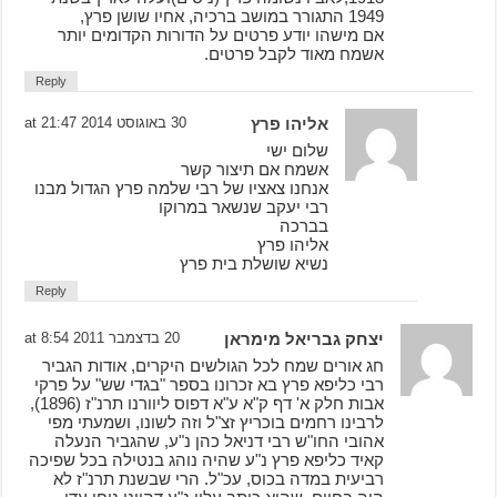
1949 התגורר במושב ברכיה, אחיו שושן פרץ,
אם מישהו יודע פרטים על הדורות הקדומים יותר
אשמח מאוד לקבל פרטים.
Reply
אליהו פרץ
30 באוגוסט 2014 at 21:47
שלום ישי
אשמח אם תיצור קשר
אנחנו צאציו של רבי שלמה פרץ הגדול מבנו
רבי יעקב שנשאר במרוקו
בברכה
אליהו פרץ
נשיא שושלת בית פרץ
Reply
יצחק גבריאל מימראן
20 בדצמבר 2011 at 8:54
חג אורים שמח לכל הגולשים היקרים, אודות הגביר
רבי כליפא פרץ בא זכרונו בספר "בגדי שש" על פרקי
אבות חלק א' דף ק"א ע"א דפוס ליוורנו תרנ"ז (1896),
לרבינו רחמים בוכריץ זצ"ל וזה לשונו, ושמעתי מפי
אהובי החו"ש רבי דניאל כהן נ"ע, שהגביר הנעלה
קאיד כליפא פרץ נ"ע שהיה נוהג בנטילה בכל שפיכה
רביעית במדה בכוס, עכ"ל. הרי שבשנת תרנ"ז לא