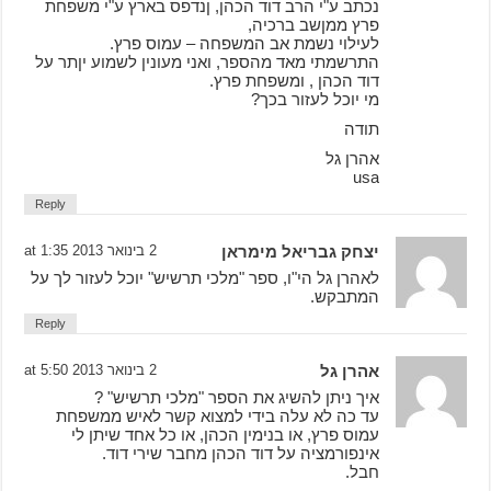
נכתב ע"י הרב דוד הכהן, ןנדפס בארץ ע"י משפחת
פרץ ממןשב ברכיה,
לעילוי נשמת אב המשפחה – עמוס פרץ.
התרשמתי מאד מהספר, ואני מעונין לשמוע יןתר על
דוד הכהן , ומשפחת פרץ.
מי יוכל לעזור בכך?
תודה
אהרן גל
usa
Reply
יצחק גבריאל מימראן
2 בינואר 2013 at 1:35
לאהרן גל הי"ו, ספר "מלכי תרשיש" יוכל לעזור לך על
המתבקש.
Reply
אהרן גל
2 בינואר 2013 at 5:50
איך ניתן להשיג את הספר "מלכי תרשיש" ?
עד כה לא עלה בידי למצוא קשר לאיש ממשפחת
עמוס פרץ, או בנימין הכהן, או כל אחד שיתן לי
אינפורמציה על דוד הכהן מחבר שירי דוד.
חבל.