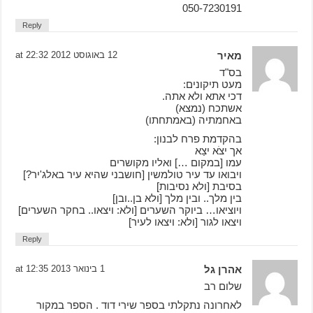
050-7230191
Reply
מאיר
12 באוגוסט 2012 at 22:32
בס"ד
מעט תיקונים:
דכי אתא ולא אתה.
אשתכח (נמצא)
באחמתיה (באמתחתו)
בהקדמת פרח לבנון:
אך יצֹא יצַא
עמו [במקום …] ואליו מקושרים
ויבואו עד עיר טולמשין [חושבני שהיא עיר באלג'יר?]
בסיבת [ולא נסיבות]
בין מלך.. ובין מלך [ולא בן..ובן]
ויוציאו… ביוקר השערים [ולא: ויצאו.. בחקר השערים]
ויצאו לגור [ולא: ויצאו לעיר]
Reply
אהרן גל
1 בינואר 2013 at 12:35
שלום רב
לאחרונה נתקלתי בספר שירי דוד . הספר במקור