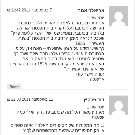
אריאלה אמר
7 בספטמבר 2011 at 11:49
יוסי שלום,
אני חוקרת במרכז לאמנות יהודית ולפני כתובת
הקדשה הכתובה על תקרת בית הכנסת הגדולה
בג'רבה. בכתובת מופיע שמו של "השר כליפא פרץ"
שככל הנראה מימן הרחבת בית הכנסת "בשנת
העשירי"= 1835
כך שיש מידע על הזמן שהוא חי – מאה 19, על פי
הכתובת הוא איש "גביר נעלה, חכם שלם ושר" כך
שסביר להניח שהוא נולד בסוף המאה ה- 18.
האם אתה יודע מה קרה בשנת 1825 בג'רבה או ציון
של איזו שנה עשירית?
תודה ויישר כוח
אריאלה
Reply
דוד פרסיץ
11 באוקטובר 2011 at 22:33
יוסי שלום
מעיניין מאוד הכל מה שכתוב פה. רק יש לי כמה
שאלות
1. מה המקורות של הסיפורים האלה ? איזה ספרים
או רק הסיפורים ששמעת מהמשפחה שלך ?