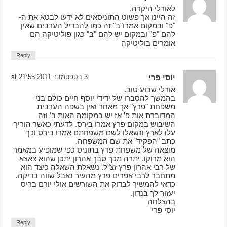
לאורלי היקרה,
זה היינו אך פשוט התוניסאים לא ידעו לבטא את ה-
"פ" ובמקום אמרו"ב" זה כמו להבדיל הערבים שאין
להם "פ" ובמקום יש להם "ב" כגון פוליטיקה הם
אומרים בוליטיקה
Reply
יוסי פרי
3 בספטמבר 2011 at 21:55
אורלי שבוע טוב.
בהמשך להסברו של ידידי יוסף חיים כולם בני
משפחת "פרץ" אך מאחר ואין בשפה הערבית
המדוברת אות פ' אז יש במקומה האות ב' וזה
השיבוש במקום פרץ אמרו בירס. לדעתי כאשר הוריך
עלו לארץ ונשאלו לשם משפחתם אמרו בירס וכך
כתב "הפקיד" את שם המשפחה.
מוצאה של משפחת פרץ בתוניס כפי שמופיע במאמר
הוא מרוקו. יתרה מכך סבך אהרון יתכן שהוא צאצא
של רבי אהרון פרץ זצ"ל. נשאלת השאלה כיצד הוא
מתחבר לרבי אפרים פרץ מהעיר נאבל שווה בדיקה.
כדאי להמשיך לבדוק את השורשים אולי יורם בריס
יעזור לך בנדון.
בהצלחה
יוסי פרי
Reply