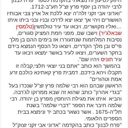
חיזוק לטיעון זה מצאתי בהקדמה לספר "פרח לבנון"
לרבי יהודה בן יוסף פרץ זצ"ל תע"ב-1712.
"ואדוני אבי זקני זלה"ה יצא ללכת אל ארץ צבי אבותיו
האשורים ויהי אך יצאו יצא לדרכו ובניו ובני ביתו איתו
…ואליו מקושרים, ויבאו עד עיר טולמשין
(טלמסין
שבאלג'יר)
וישבו שם. מפני חמת המציק סגורים,
נסיבות המלחמות שנתעוררו אז בימים ההם בן מלך
פי"ס ובן מלך הקדרים, ויוצאו כל הכסף הנמצא בידם
בחקר השערים, ויצאו לעיר באשר ימצאו ויבאו עד
עיר
תוניס
ויהיו שם".
בהמשך הוא כותב "אתם בני יוצאי חלצי,קבלה זו
תקבלו ויהא בידכם, דמבית פרץ קאתינא כולכם זרע
אמת וטהורים"
הראשון שבהם הוא רבי שלמה פרץ זצ"ל שנכדו בעל
"בגדי אהרון" כותב שהוא זה שבא ממרוקו לג'רבה.
והביא איתו את מגילת היוחסין מפרץ בן יהודה. רבי
שלמה חיבר את הספר "דברי שלמה" בשנת
תל"ה-1675 . אשר נשאר בכתב יד ונימצא בבית
הספרים הלאומי.
"פרח לבנון" כותב בהקדמה "אדוני אבי זקני זצוק"ל