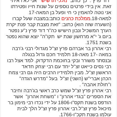
"דוד פרץ". כך כותב
"מלכי תרשיש"
אני לא ראיתי
זאת. אין בידי פרטים נוספים על שנות חייו ופטירתו
אני נוטה להאמין כי חי ופעל בן המאה-17
למאה-18.
ממלכת כהנים
כותב:במצבה שעל קברו
(השערה שזה הוא) כתוב: "זאת מצבת קבר פנת יקרת
הערך המשכיל ונבון הישיש כה"ר דוד פרץ נ"ע נפטר
ביום ג' י"א מרחשון שנת יש תקו"ה" יוצא שהוא נפטר
בשנת 1751.
רבי אהרון בר אברהם פרץ זצ"ל מגדולי רבני ג'רבה
במאה -17 מאה-18 תלמיד חכם גדול בנגלה
ובנסתר משורר ובקי בחוכמת הדקדוק. למד אצל רבו
רבי נסים כייאט זצ"ל יחד עם רבי יצחק חדאד
הראשון זצ"ל. מבין תלמידיו הרבים היה גם רבי צמח
הכהן אברי"ש (השני) זצ"ל בעל "מדרש הגדה"
ו"חולת אהבה" .
רבי אהרון פרץ זצ"ל שמש כרב ראשי בג'רבה וחיבר
את הספרים "בגדי אהרון" ו "משחת אהרון" אשר
הודפס בשנת תקס"ו-1806 על ידי נכדו רבי מימון בר
מיכאל פרץ זצ"ל.רבי אהרון פרץ זצ"ל הלך לבית
עולמו בשנת תקכ"ו-1766.