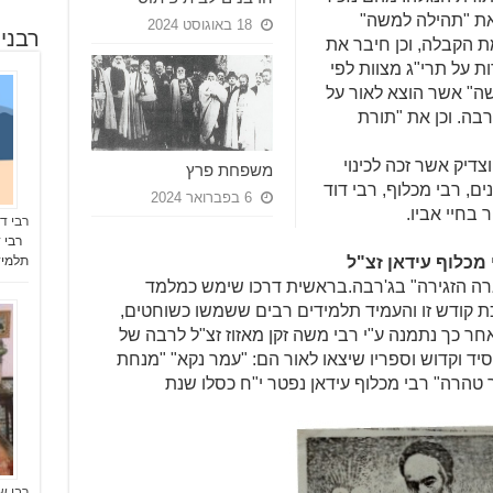
את "תהילה למשה"
18 באוגוסט 2024
רבני
 הקבלה, וכן חיבר את
 על תרי"ג מצוות לפי
" אשר הוצא לאור על
רבה. וכן את "תורת
צדיק אשר זכה לכינוי
משפחת פרץ
ם, רבי מכלוף, רבי דוד
6 בפברואר 2024
 בחיי אביו.
רבי ד
רבי ד
 מכלוף עידאן זצ"ל
תלמי
ארה הזגירה" בג'רבה.בראשית דרכו שימש כמלמד
כת קודש זו והעמיד תלמידים רבים ששמשו כשוחטים,
אחר כך נתמנה ע"י רבי משה זקן מאזוז זצ"ל לרבה של
ד וקדוש וספריו שיצאו לאור הם: "עמר נקא" "מנחת
טהרה" רבי מכלוף עידאן נפטר י"ח כסלו שנת
רבי ש