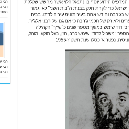
 המדפיס הידוע יוסף בן נתנאל הלוי אשר מחשש שקללת
רבי כ
רבי כ
 ישראל כדי לקחת חלק בבנית ה"בית השני" לא יגמור
מחתי
ו) תרבוץ עליו היה שוהה 11 חודש בג'רבה וחודש אחת בעיר תוניס עיר הולדתו. בבית
 ולא רק של חכמי ג'רבה כי אם גם של רבני אלג'יר,
רבי דוד שימש במשך מספר שנים כ"שייך" הקהילה
הספר "משכיל לדוד" שימש כרב, חזן, בעל תוקע, מוהל,
ה. נפטר א' כסלו שנת תשט"ז-1955.
רבי ש
רבי ש
רבי נת