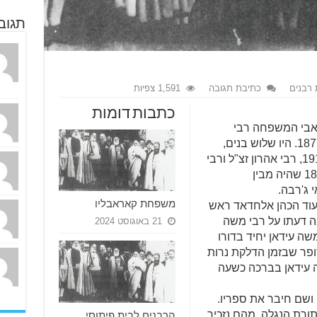
תגוב
 רבנים
כתיבת תגובה
1,591 צפיות
כתבות דומות
אבי המשפחה רבי
כליפה עידאן זצ"ל נפטר בשנת תרל"ט-1877. היו שלוש בנים,
רבי אברהם זצ"ל נפטר בשנת תרע"ז-1917, רבי אהרון זצ"ל ורבי
משה עידאן זצ"ל נפטר בשנת תרנ"ד-1894 שהיה מבין
ג'רבה.
משפחת קאראבליו
וד הכהן אלחדאד ראש
ה דעתו על רבי משה
21 באוגוסט 2024
משה עידאן יחיד בדורו
פר שבזמן הדלקת נרות
 עידאן בברכה כשעה
ושם חיבר את ספריו.
ורת הנגלה. מהם נזכיר
הרבנים לבית פיתוסי