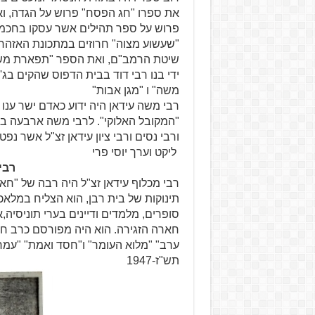
את ספרו "חג הפסח" פרוש על הגדה, ו
פרוש על ספר תהילים אשר עסקו בחכמת
"שעשוע מצוה" חרוזים במתכונת האזהרות
שיטת הרמב"ם, ואת הספר "תפארת משה
ידי בנו רבי דוד בבית הדפוס שהקים בג'
משה" ו "מגן אבות"
רבי משה עידאן היה ידוע כאדם ישר ענו ו
"המקובל האלוקי". לרבי משה ארבעה בני
ורבי נסים ורבי ציון עידאן זצ"ל אשר נפטר
ליקט וערך יוסי פרי
רבי
רבי מכלוף עידאן זצ"ל היה רבה של "ח
תינוקות של בית רבן, הוא הצליח במלא
סופרים, מלמדים ודיינים בערי תוניסיה,
חארה הזגירה. הוא היה מפורסם כרב חסי
ערב" "מלוא העומר" ו"חסד ואמת" "עמר 
תש"ז-1947