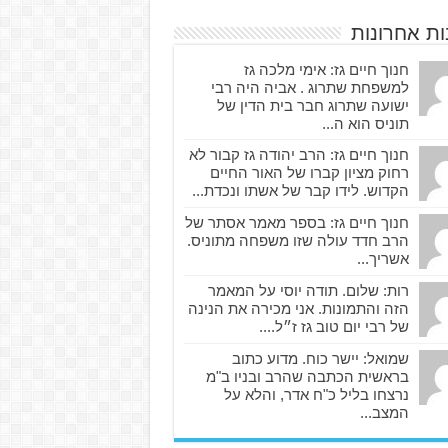
ות אחרונות
חנוך חיים גז: אימי מלכה גז
למשפחת שתרוג . אביה היה רבי
ישועה שתרוג חבר בית הדין של
תוניס הוא ה...
חנוך חיים גז: הרב יהודה גז קבור לא
רחוק מציון קברו של האור החיים
הקדוש. לידו קבר של אשתו ונכדת...
חנוך חיים גז: בספר מאמר אסתר של
הרב חדד עולה שזו משפחה מתוניס.
אשריך...
רות: שלום. תודה יוסי על המאמר
הזה והתמונות. אני מכירה את הנינה
של רבי יום טוב גז ז״ל....
שמואל: יישר כוח. מדוע כתוב
בראשית הכתבה שהרב ובניו ב"מ
נרצחו בליל כ"ח אדר, והלא על
המצב...