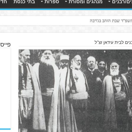
ם/רבנים
מנהגים ומסורת
ספרות
בתי כנסת
חדש
תשפ"ד שבת הזהב בג'רבה
ים לבית עידאן זצ"ל
פייס