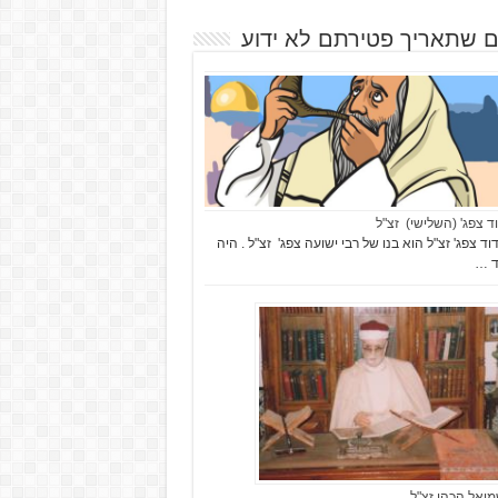
ם שתאריך פטירתם לא ידוע
וד צפג' (השלישי) זצ"ל
וד צפג' זצ"ל הוא בנו של רבי ישועה צפג' זצ"ל . היה
ד …
מואל הכהן זצ"ל