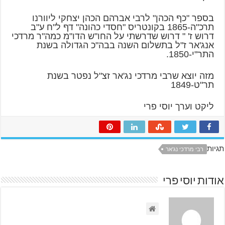
בספר "כף הכהן" לרבי אברהם הכהן יצחקי ליוורנו
תרכ"ה-1865 בקונטריס "חסדי כהונה" דף ל"ח ע"ב
דרוש ז' " דרוש שדרשתי על החו"ש הדו"מ כמה"ר מרדכי
אנג'אר ז"ל בתשלום השנה בבה"כ הגדולה בשנת
התר"י-1850.
מזה יוצא שרבי מרדכי נג'אר זצ"ל נפטר בשנת
תר"ט-1849
ליקט וערך יוסי פרי
תגיות
רבי מרדכי נג'אר
אודות יוסי פרי