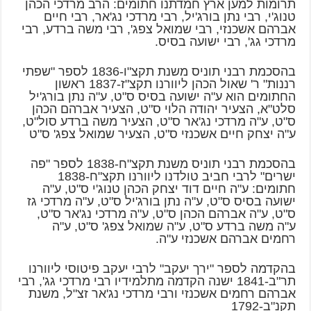
תרומות למען ארץ חמדתנו חתומים: הרב מרדכי הכהן
טנוג'י, רבי נתן בורג'יל, רבי מרדכי נג'אר, רבי חיים
אברהם אשכנזי, רבי שמואל צפג', רבי משה ברדע, רבי
מרדכי גג', רבי ישועה בסיס.
בהסכמת רבני תוניס משנת תקצ"ו-1836 לספר "שפתי
רננות" ר' שאול הכהן ליוורנו תקצ"ז-1837 ראשון
החתומים הוא ע"ה ישועה בסיס ס"ט, ע"ה נתן בורג'יל
סלט"א, הצעיר יהודה הלוי ס"ט, הצעיר אברהם הכהן
ס"ט, ע"ה מרדכי נג'אר ס"ט, הצעיר משה ברדע סול"ט,
ע"ה יצחק חיים אשכנזי ס"ט, הצעיר שמואל צפג' ס"ט
בהסכמת רבני תוניס משנת תקצ"ח-1838 לספר "פה
ישרים" לרבי חביב טולדנו ליוורנו תקצ"ח-1838
חתומים: ע"ה חיים דוד יצחק הכהן טנוג'י ס"ט, ע"ה
ישועה בסיס ס"ט, ע"ה נתן בורג'יל ס"ט, ע"ה מרדכי גז
ס"ט, ע"ה אברהם הכהן ס"ט, ע"ה מרדכי נג'אר ס"ט,
ע"ה משה ברדע ס"ט, ע"ה שמואל צפג' ס"ט, ע"ה
רחמים אברהם אשכנזי ע"ה.
בהקדמה לספר "ירך יעקב" לרבי יעקב פיטוסי ליוורנו
תר"ב-1841 ישנה הקדמה מתלמידיו רבי מרדכי גג', רבי
אברהם רחמים אשכנזי ורבי מרדכי נג'אר זצ"ל, משנת
תקנ"ב-1792