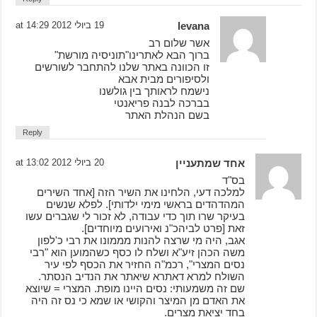
levana
19 ביולי 2012 at 14:29
אשר שלום רב
ברוך הבא לאתרינו"תוניסיה מורשת"
זו הכוונה באתר שלנו להתחבר לשורשים
ולסיפורים מבית אבא
נישמח לראותך בין גולשנו
בברכה לבנה פריאנטי
בשם הנהלת האתר
Reply
אחד שמתעניין
20 ביולי 2012 at 13:02
בס"ד
למלכה דעי, הלחינו את השיר הזה [אחד השירים
המהדהדים בראשי מימי ילדותי]. לפלא שנשים
בעיקר שרו תוך כדי עבודה, לא זכור לי שגברים עשו
זאת [פרט לביהכ"נ ואירועים מיוחדים].
אגב, היה מי שרצה להנות מממונו את רבי כ'לפון
משה הכהן זיע"א ושלח לו כסף כשהמוען הוא "רבי
נסים המצרי", רכמ"ה החזיר את הכסף לפי עיר
השולח למרא דאתרא שיאתר את הנדיב הנסתר.
שם זה משמעותי: נסים היינו מופת. המצרי = שיוצא
את האדם מן המיצר והקושי או שמא כי נס זה היה
בחד יציאת מצרים.