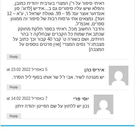
ראיתי סיפור על ר"ן המצרי בערבית יהודית כמובן,
והפלא שיש עליו סיפורים גם ב…אידיש [לדוג': פון
אונדזער אוצר עמ' 95 – 99. גאולת ישראל ו', ע"א – 12
ועוד]. נמצאים אתי גרסות רבות של סיפור זה ממגוון
ספרים, ואכמ"ל.
והדבר החשוב מכל, ראיתי בספר חלקת מחוקק
שכתב את שמות כל הקברים שבחלקה ז' בהר
הזיתים, ושם בשורה ט' קבר 40 קבור וכך כתוב על
מצבתו:'ר' נסים המצרי' [ואין פרטים נוספים על
המצבה]
Reply
איריס כהן
5 באפריל 2022 at 23:02
יש מנגינה לשיר. אבי ז"ל שר אותו בסוף ליל הסדר.
Reply
יוסי פרי
7 באפריל 2022 at 14:02
נכון יש ללחוץ על שם הפייטן יהודה זיתון
Reply