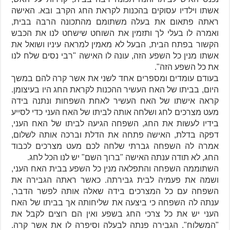
אשתו וילדיו עסוקים בהכנות לקראת החג הקרב ובא. האישה
ראתה פתאום את בעלה משתומם מהתכונה הרבה בבית,
ואמרה לו בעלי לך ותזמין את השוחט שישחט לנו את הכבש
הקשור בפתח הבית, הבעל לא מאמין למראה עיניו ושואל את
אשתו מנין כל השפע הזה, עונה לו האישה "רבי נסים שלח לנו
את כל השפע הזה".
בעודם עומדים ומספרים אחד לשני את אשר קרה להם במשך
היום, בביתו של האח העשיר ההכנות לקראת החג היו בעיצומן.
קראה אישתו של האח העשיר לאחת השפחות ונתנה בידה
מעט מצרכים לחג ושלחה אותה לביתו של האח העני כדי לסייע
בידיו לעשות את החג, השפחה הגיעה לביתו של האח העני,
דפקה בדלת, האישה פתחה את הדלת וברכה אותה לשלום,
אמרה לה השפחה גברתי שלחה לכם מעט מצרכים לכבוד
החג, לא תודה ענתה האישה "ברוך השם" יש לנו הכל לחג.
השתוממה השפחה והתפלאה מנין כל השפע בבית האח העני,
ושמה את פעמיה לבית גבירתה. כאשר ראתה הגבירה את
השפחה עם כל המצרכים בידה שאלה אותה לפשר הדבר,
ענתה לה השפחה כי ביצעה את שליחותה אך בביתו של האח
העני יש את כל צרכי החג בשפע ואין הם רוצים לקבל את
"המשלוח". הגבירה פנתה לבעלה וסיפרה לו את אשר קרה.