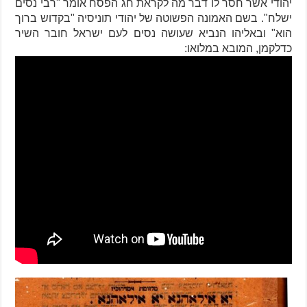
יהודי אשר חסר לו דבר מה לקראת חג הפסח אומר "רבי נסים
ישלח". בשם האמונה הפשוטה של יהודי תוניסיה "בקדוש ברוך
הוא" ובאליהו הנביא שעושה נסים לעם ישראל חובר השיר
כדלקמן, המובא במלואו: