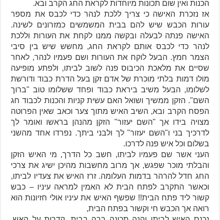
הכנות ואין שום תכונות מיוחדות לקראת החג הקרב ובא.
אז נזכרת האישה כי צריך ללכת לנהר כדי לכבס את מספר
עורות הכבש שיש להם בבית המשמשים כמזרונים לשינה.
האישה פנתה לבעלה ובקשה ממנו לקחת את העורות וללכת
לנהר כדי לכבס אותם לקראת החג, מחשש שיש בין סיבי
הצמר חמץ. הבעל לוקח את העורות ושם פעמיו לנהר, לאחר
שסיים את מלאכת הכיבוס פנה לשוב לביתו, ולפתע מופיעה
מולו דמות בלתי מוכרת של אדם זקן בעל הדרת כבוד ודורשת
לשלומו, הבעל משיב ביראת כבוד ופחד ששלומו טוב "ברוך
השם". הזקן ממשיך ושואל האם עשית קניות והכנות לכבוד חג
הפסח הקרב ובא, השיב האיש מתוך צער וכאב שאין הפרוטה
מצויה בידו אך "השם יעזור" הזקן מהנהן בראשו ואומר לך
לדרכיך בני ו"השם יעזור" לך ולבני ביתך. נפרדו אחד מהשני
בשלום וכל איש פנה לדרכו.
העני אשר שם פעמיו לביתו, חשב כל הדרך, מי האיש הזקן
והבלתי מוכר שפגש, אך מרוב מחשבות מהיכן ישיג את צרכי
החג חדל להרהר בדמות העלומה. זרז האיש את צעדיו לביתו,
וכאשר התקרב לפתח הבית לא האמין למראה עיניו – כבש
קשור ליד פתח הבית!! שפשף האיש את עיניו אולי חזיונות הוא
רואה אך הכבש חי וקשור בפתח הבית,
נכנס האיש לביתו והנה תכונה רבה בבית, קדרות על האש,