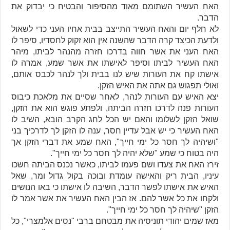
האח העשיר השתומם מאוד מהסיפור והבטיח כי יבדוק את
הדבר.
לא חלף יום והאח העשיר התייצב בבית אחיו העני כדי לשאול
ולדעת הכיצד קרה הדבר שהשנה אין הוא זקוק לחסדיו, סיפר לו
האח העני את אשר חווה בדרכו חזרה מהנהר לביתו, מיהר
האח העשיר לביתו וסיפר לאישתו את אשר שמע, אמרה לו
אישתו קח את העורות שיש לנו בבית ולך לנהר לכבס אותם,
ואולי תפגוש גם אתה את האיש הזקן.
יצא האיש עם העורות לנהר, לאחר שסיים את מלאכת כיבוס
העורות פנה לדרכו חזרה הביתה, ולפתע פוגש הוא את הזקן,
שואל הזקן לשלומו והאם יש הכל לחג הקרב הובא, השיב לו
האח העשיר כי יש אבל עדיין חסר, ענה לו הזקן לך לדרכיך בני
"ושיהיה לך חסר כל ימי חייך", האח שמע את דברי הזקן אך
היה בטוח כי שמע "שלא יהיה לך חסר כל ימי חייך".
זירז האח את צעדו ושם פעמו לביתו, כאשר נכנס הביתה
חשכו
עיניו, הבית ריק והאישה עומדת ובוכה בקול גדול ומר, שאל
האיש את אישתו לפשר הדבר, השיבה לו אישתו כי באו הנושים
ולקחו את כל אשר להם. אז הבין האח העשיר את אשר אמר לו
הזקן "שיהיה לך חסר כל ימי חייך".
מאז שמים יהודי תוניסיה את מבטחם ברבי "נסים אלמצרי", כל