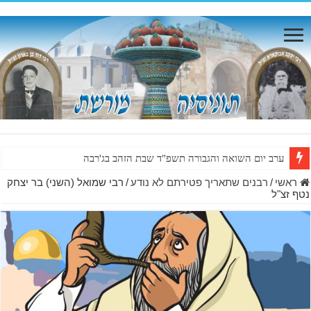
ערב יום השואה והגבורה תשפ"ד שבת הזהב בג'רבה
ראשי
/
רבנים שתאריך פטירתם לא נודע
/
רבי שמואל (השני) בר יצחק
נטף זצ"ל