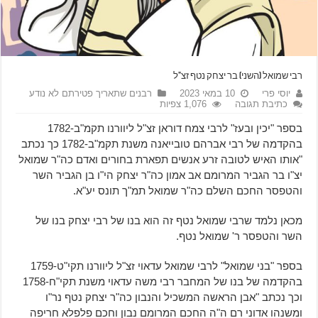
רבי שמואל (השני) בר יצחק נטף זצ"ל
יוסי פרי
10 במאי 2023
רבנים שתאריך פטירתם לא נודע
כתיבת תגובה
1,076 צפיות
בספר "יכין ובעז" לרבי צמח דוראן זצ"ל ליוורנו תקמ"ב-1782
בהקדמה של רבי אברהם טובייאנה משנת תקמ"ב-1782 כך נכתב
"אותו האיש לטובה זרע אנשים תפארת בחורים ואדם כה"ר שמואל
יצ"ו בר הגביר המרומם אב אמון כה"ר יצחק הי"ו בן הגביר השר
והטפסר החכם השלם כה"ר שמואל תמ"ך תונס יע"א.
מכאן נלמד שרבי שמואל נטף זה הוא בנו של רבי יצחק בנו של
השר והטפסר ר' שמואל נטף.
בספר "בני שמואל" לרבי שמואל עדאוי זצ"ל ליוורנו תקי"ט-1759
בהקדמה של בנו של המחבר רבי משה עדאוי משנת תקי"ח-1758
וכך נכתב "אבן הראשה המשכיל והנבון כה"ר יצחק נטף נר"ו
ומשנהו אדוני רם ה"ה החכם המרומם נבון וחכם פלפלא חריפה