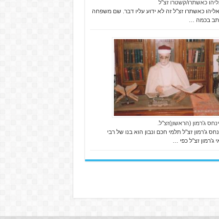
ליהו כאשתרו/קשטרו זצ"ל
ליהו כאשתרו זצ"ל זה לא ידוע עליו דבר. שם משפחה
תב בכמה …
נחס ג'רמון (הראשון)זצ"ל.
נחס ג'רמון זצ"ל תלמי חכם ונבון הוא בנו של רבי
 ג'רמון זצ"ל כפי …