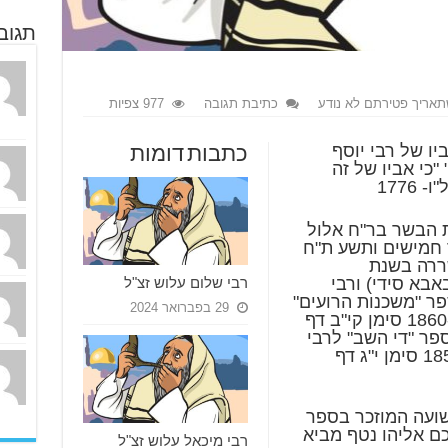
תגוב
תאריך פטירתם לא נודע
כתיבת תגובה
977 צפיות
יו של רבי יוסף
כתבות דומות
"כי אביו של זה
1776
ת הבשר בר"ח אלול
קמ"ד-1784 עם עוד חמישים ותשע ת"ח
ררה בשנת
רבי שלום עלוש זצ"ל
ב (באבא סידי) ורבי
פר "משכנות הרועים"
29 בפברואר 2024
לרבי עוזיאל אלחאייך ליוורנו תר"כ-1860 סימן קי"ב דף
 בספר "די השב" לרבי
דוד בר יצחק בונאן ליוורנו תרי"ז-1857 סימן י"ג דף
ישועה המוזכר בספר
ם אליהו נטף מביא
רבי מיכאל עלוש זצ"ל