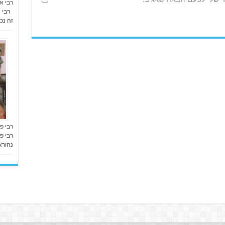
רבי א
רבי א
זה נכ
רבי פי
רבי פ
נהוראי