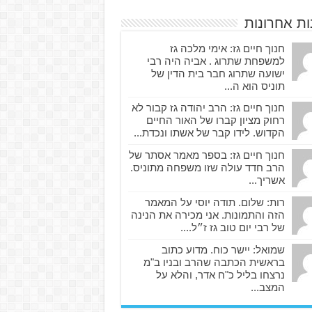
ות אחרונות
חנוך חיים גז: אימי מלכה גז
למשפחת שתרוג . אביה היה רבי
ישועה שתרוג חבר בית הדין של
תוניס הוא ה...
חנוך חיים גז: הרב יהודה גז קבור לא
רחוק מציון קברו של האור החיים
הקדוש. לידו קבר של אשתו ונכדת...
חנוך חיים גז: בספר מאמר אסתר של
הרב חדד עולה שזו משפחה מתוניס.
אשריך...
רות: שלום. תודה יוסי על המאמר
הזה והתמונות. אני מכירה את הנינה
של רבי יום טוב גז ז״ל....
שמואל: יישר כוח. מדוע כתוב
בראשית הכתבה שהרב ובניו ב"מ
נרצחו בליל כ"ח אדר, והלא על
המצב...