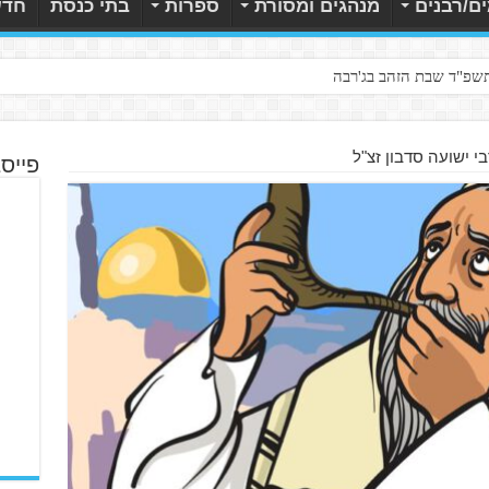
ם/רבנים
מנהגים ומסורת
ספרות
בתי כנסת
חדש
תשפ"ד שבת הזהב בג'רבה
בי ישועה סדבון זצ"ל
פייס