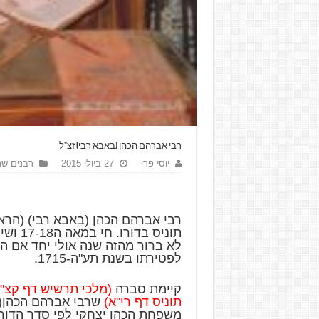
רבי אברהם הכהן (באבא רבי) זצ"ל
יוסי פרי
27 ביולי 2015
רבנים שת
רבי אברהם הכהן (באבא רבי) (הראשו
תוניס בד
לא ברור מהזה שנה אולי יחד אם הר
לפטירתו בשנת תע"ה-1715.
קיימת סברה
(מלכי תרשיש דף קצ"א
תוניס דף רי"א)
שרבי אברהם הכהן(ב
משפחת הכהן יצחקי לפי סדר הדור