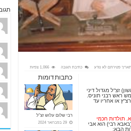
תגוב
אריך פטירתם לא נודע
כתיבת תגובה
1,066 צפיות
כתבות דומות
ן) זצ"ל מגדול דיני
ורו. חי במאה ה17-18 ושימש ראש רבני תוניס.
צ"ץ או אחריו עד
רבי שלום עלוש זצ"ל
. תולדות חכמי
29 בפברואר 2024
אבא רבי) הוא אבי
ות הבא: