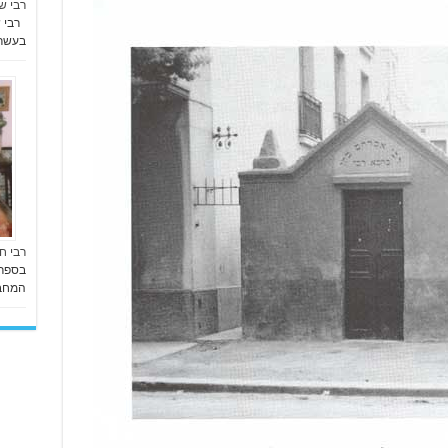
רבי ש
רבי ש
בעשרו
רבי ח
בספר "
המחבר