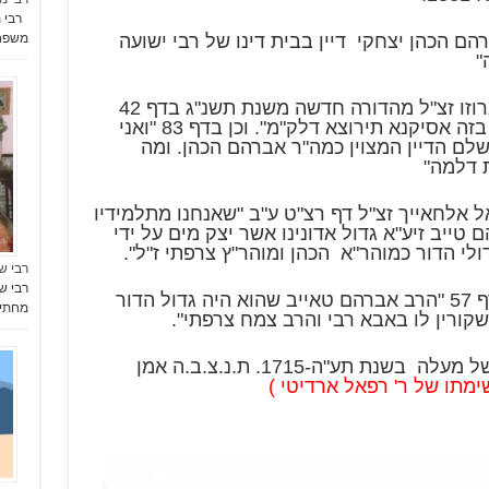
רבי מ
הם הכהן יצחקי דיין בבית דינו של רבי ישועה
משפח
"
בספר "זרע יצחק" לרבי יצחק לומברוזו זצ"ל מהדורה חדשה משנת תשנ"ג בדף 42
"בהתוכחי עם הרב ר' אברהם הכהן בזה אסיקנא תירוצא דלק"מ". וכן בדף 83 "ואני
לם הדיין המצוין כמה"ר אברהם הכהן. ומה
 דלמה"
ל אלחאייך זצ"ל דף רצ"ט ע"ב "שאנחנו מתלמידיו
טייב זיע"א גדול אדונינו אשר יצק מים על ידי
ולי הדור כמוהר"א הכהן ומוהר"ץ צרפתי ז"ל".
רבי ש
רבי ש
בספר "מעגל טוב" לחיד"א זצ"ל בדף 57 "הרב אברהם טאייב שהוא היה גדול הדור
מחתי
קורין לו באבא רבי והרב צמח צרפתי".
רבי אברהם הכהן נתבקש בישיבה של מעלה בשנת תע"ה-1715. ת.נ.צ.ב.ה אמן
מתו של ר' רפאל ארדיטי )