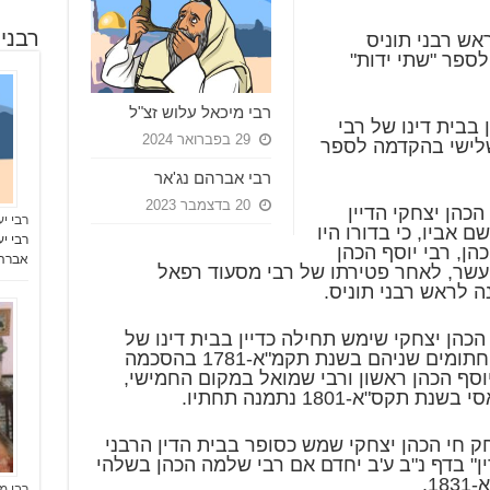
רבני
ש רבני תוניס
ספר "שתי ידות"
רבי מיכאל עלוש זצ"ל
בבית דינו של רבי
29 בפברואר 2024
שלישי בהקדמה לספר
רבי אברהם נג'אר
20 בדצמבר 2023
הכהן יצחקי הדיין
רבי י
 אביו, כי בדורו היו
רבי י
הן, רבי יוסף הכהן
אברה
 עשר, לאחר פטירתו של רבי מסעוד רפאל
הכהן יצחקי שימש תחילה כדיין בבית דינו של
אביו רבי יוסף הכהן יצחקי, ולראיה חתומים שניהם בשנת תקמ"א-1781 בהסכמה
וסף הכהן ראשון ורבי שמואל במקום החמישי,
"א-1801 נתמנה תחתיו.
ק חי הכהן יצחקי שמש כסופר בבית הדין הרבני
ן" בדף נ"ב ע'ב יחדם אם רבי שלמה הכהן בשלהי
1.
רבי מ