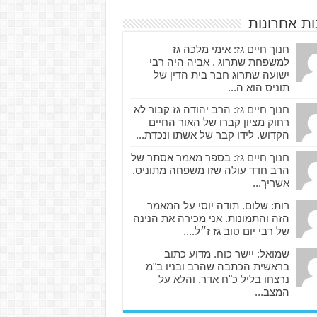
ות אחרונות
חנוך חיים גז: אימי מלכה גז
למשפחת שתרוג . אביה היה רבי
ישועה שתרוג חבר בית הדין של
תוניס הוא ה...
חנוך חיים גז: הרב יהודה גז קבור לא
רחוק מציון קברו של האור החיים
הקדוש. לידו קבר של אשתו ונכדת...
חנוך חיים גז: בספר מאמר אסתר של
הרב חדד עולה שזו משפחה מתוניס.
אשריך...
רות: שלום. תודה יוסי על המאמר
הזה והתמונות. אני מכירה את הנינה
של רבי יום טוב גז ז״ל....
שמואל: יישר כוח. מדוע כתוב
בראשית הכתבה שהרב ובניו ב"מ
נרצחו בליל כ"ח אדר, והלא על
המצב...