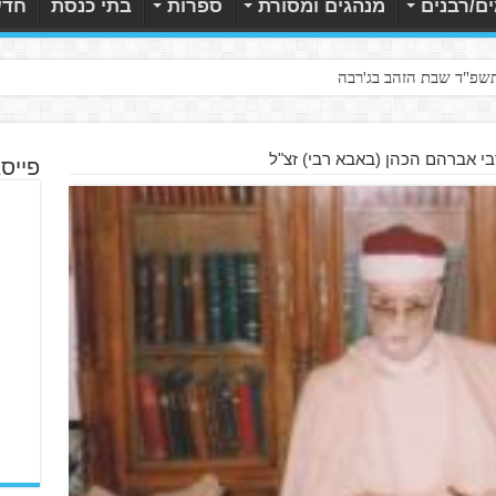
ם/רבנים
מנהגים ומסורת
ספרות
בתי כנסת
חדש
תשפ"ד שבת הזהב בג'רבה
בי אברהם הכהן (באבא רבי) זצ"ל
פייס