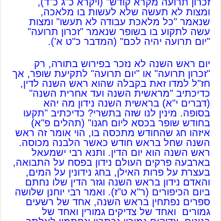
זכרון תרועה מקרא קודש" (ויקרא כ"ג כ"ד),
ומצות לא תעשה שלא לעשות בו מלאכה,
שנאמר "כל מלאכת עבודה לא תעשו" ומצות
עשה לתקוע בו בשופר שנאמר "זכרון תרועה"
"יום תרועה יהיה לכם" (המדבר כ"ט א').
יום ראש השנה לא נזכר בפירוש בתורה, רק
"זכרון תרועה" או "יום תרועה" לתקיעת שופר, אך
חז"ל למדו זאת בקבלה שהוא ראש השנה לדין,
כדיכתיב "מראשית השנה ועד אחרית השנה"
(דברים י"א) בראשית השנה נידון מה יהא
בסופה. מינין לנו שזה בתשרי? כדיכתיב "תקעו
בחודש שופר בכסא ליום חגנו" (תהלים פ"א)
איזהו חג שהחודש מתכסה בו, הוי אומר זה ראש
השנה שחל בראש חודש כאשר הלבנה מכוסה.
ראש השנה הוא יום הדין. ותנא רבי ישמעאל
בארבעה פרקים העולם נידון בפסח על התבואה,
בעצרת על פרות האילן, בחג נידונין על המים,
והאדם נידון בראש השנה וגזר הדין שלו נחתם
ביום הכיפורים (ר"א ט"ז). ואמר רבי יוחנן שלושה
ספרים נפתחין בראש השנה, אחד של רשעים
גמורים ואחד של צדיקים גמורין ואחד של