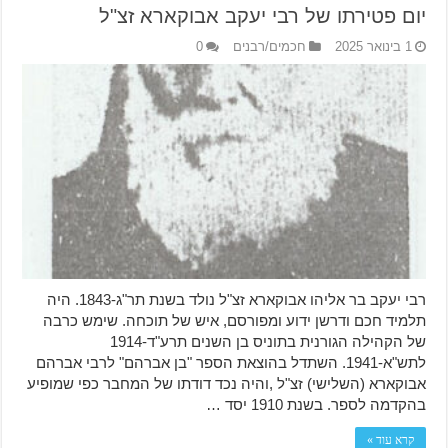
יום פטירתו של רבי יעקב אבוקארא זצ"ל
1 בינואר 2025
חכמים/רבנים
0
רבי יעקב בר אליהו אבוקארא זצ"ל נולד בשנת תר"ג-1843. היה
תלמיד חכם ודרשן ידוע ומפורסם, איש של תוכחה. שימש כרבה
של הקהילה הגורנית בתוניס בן השנים תרע"ד-1914
לתש"א-1941. השתדל בהוצאת הספר "בן אברהם" לרבי אברהם
אבוקארא (השלישי) זצ"ל ,והיה נכד דודתו של המחבר כפי שמופיע
בהקדמה לספר. בשנת 1910 יסד …
קרא עוד »