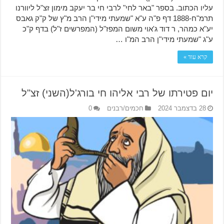
עליו הכתוב. בספר "באר לחי" לרבי חי בר יעקב מימון זצ"ל ליוורנו
תרמ"ח-1888 דף פ"ה ע"א "שמעתי מידי"ן הרב מ"ץ של ק"ק גאבס
יע"א כמהר, ר דוד ג'אוי משום המפז"ל (המפרשים ז"ל) בדף ק"כ
ע"ג "שמעתי מידי"ן הרב המ"ו …
קרא עוד »
יום פטירתו של רבי אליהו חי בורג'ל(השני) זצ"ל
28 בדצמבר 2024
חכמים/רבנים
0