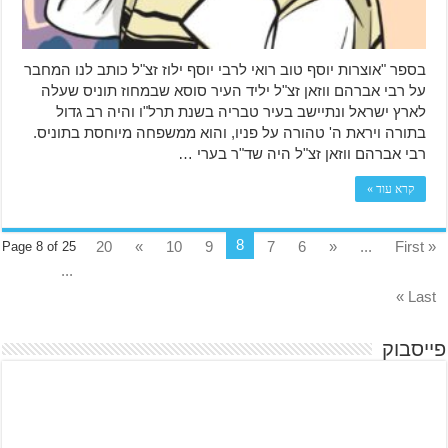
בספר "אוצרות יוסף טוב רואי לרבי יוסף ילוז זצ"ל כותב לנו המחבר
על רבי אברהם ווזאן זצ"ל יליד העיר סוסא שבמחוז תוניס שעלה
לארץ ישראל ונתיישב בעיר טבריה בשנת תרל"ו והיה רב גדול
בתורה ויראת ה' טהורה על פניו, והוא ממשפחה מיוחסת בתוניס.
רבי אברהם ווזאן זצ"ל היה שד"ר בערי …
קרא עוד »
8
20
»
10
9
7
6
«
...
« First
Page 8 of 25
...
Last »
פייסבוק