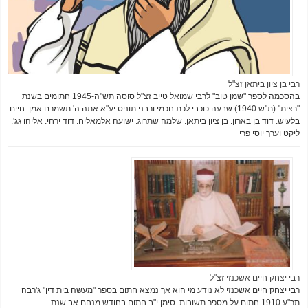
רבי בן ציון ביתאן זצ"ל
בהסכמה לספר "שמן טוב" לרבי שמואל טייב זצ"ל סוסה תש"ה-1945 חתומים בשנת
"רצית" (ת"ש 1940) שבעה כוכבי לכת חכמי ורבני תוניס יע"א אתה ה' תשמרם אמן .חיים
בלעיש. דוד בן בארון. בן ציון ביתאן. שלמה שתרוג. ישועה אלמאליח. דוד ירחי. אליהו גג'.
ליקט וערך יוסי פרי
רבי יצחק חיים אשכנזי זצ"ל
רבי יצחק חיים אשכנזי לא נודע מי הוא אך נמצא חתום בספר "מעשה בית דין" ג'רבה
תר"ע 1910 חתום על מספר תשובות. סימן י"ב חתום בחודש מנחם אב שנת