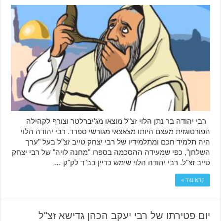
רבי יהודה בר נתן הלוי זצ"ל מוצאו מג'יברלטר וצורף לקהילה
הפורטוגזית מעצם היותו מצאצאי מגורשי ספרד. רבי יהודה הלוי
היה תלמיד חכם ומתלמידיו של רבי יצחק טייב זצ"ל בעל "ערך
השלחן", כפי שמעידה ההסכמה בספרו "מחנה לויה" של רבי יצחק
טייב זצ"ל. רבי יהודה הלוי שימש כדיין בב"ד לק"ק …
קרא עוד »
יום פטירתו של רבי יעקב הכהן גדישא זצ"ל