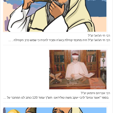
רבי חי חג'אג' זצ"ל
רבי חי חג'אג' זצ"ל היה מחכמי קהילת באג'ה וסביר להניח כי שמש כרב הקהילה . …
רבי אברהם וויזמאן זצ"ל
בספר "אוצר גנזים" לרבי יעקב משה טולידאנו תש"ך עמוד 120 כותב לנו המחבר על …