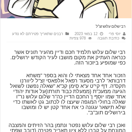
רבי שלום עלוש זצ"ל
יוסי פרי
12 במאי 2023
רבנים שתאריך פטירתם לא נודע
כתיבת תגובה
978 צפיות
רבי שלום עלוש תלמיד חכם ודיין מהעיר תוניס אשר
כנראה העתיק את מקום מושבו לעיר הקודש ירושלים.
כפי שמופיע ביזכור הזה.
הזכור אחד אחד מצאתי לו והוא בספר "משחא
דרבותא" לרבי מסעוד רפאל אלפאסי זצ"ל ליוורנו
תקס"ה. דף קי"ט ע"א סימן קכ"א "שאלה נפשנו לשואל
הגיעה ממעכ"ת (ממעלת כבוד תורתו)על אודות יהודי
אחד שמו יוסף ן' החכם הדיין כה"ר שלום עלוש נר"ו
שאלה בחולי המגפה שיעצו לו לכתוב גט לאשתו כדי
שלא תישאר עגונה כי אח אחד קטן יש לו ומושבו
בירושלים תוב"ב".
ואכן רבי שלום עלוש נפטר ונתמן בהר הזיתים והמצבה
המונחת על קברו ללא ציון תאריך פטירה (דובב שפתי