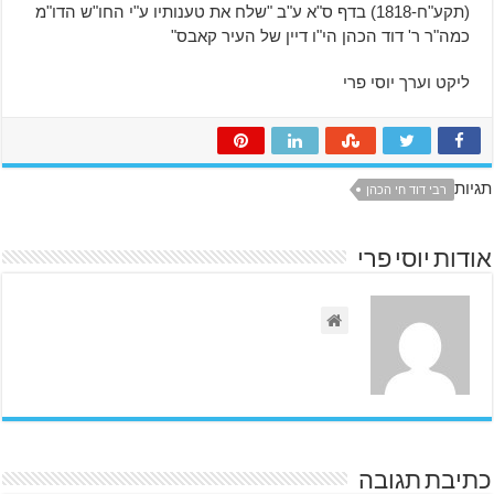
(תקע"ח-1818) בדף ס"א ע"ב "שלח את טענותיו ע"י החו"ש הדו"מ
כמה"ר ר' דוד הכהן הי"ו דיין של העיר קאבס"
ליקט וערך יוסי פרי
תגיות
רבי דוד חי הכהן
אודות יוסי פרי
כתיבת תגובה