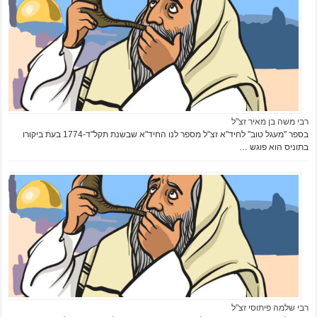
רבי משה בן מאיר זצ"ל
בספר "מעגל טוב" לחיד"א זצ"ל מספר לנו החיד"א שבשנת תקל"ד-1774 בעת ביקורו
בתוניס הוא פוגש …
רבי שלמה פיתוסי זצ"ל