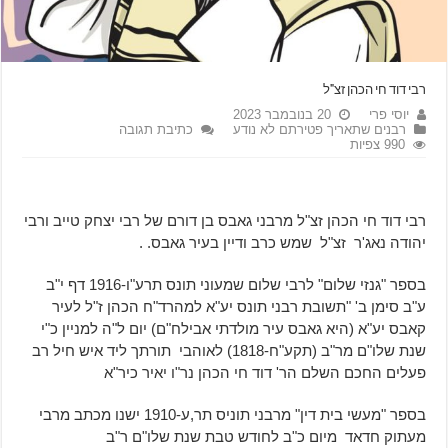
רבי דוד חי הכהן זצ"ל
יוסי פרי
20 בנובמבר 2023
רבנים שתאריך פטירתם לא נודע
כתיבת תגובה
990 צפיות
רבי דוד חי הכהן זצ"ל מרבני גאבס בן דורם של רבי יצחק טייב ורבי
יהודה נאג'ר זצ"ל שמש כרב ודיין בעיר גאבס. .
בספר "גנזי שלום" לרבי שלום שמעוני תונס תרע"ו-1916 דף י"ב
ע"ב סימן ב' "תשובת רבני תונס יע"א למהרד"ח הכהן ז"ל לעיר
קאבס יע"א (היא גאבס עיר מולדתי אבילח"ם) יום ל"ה למניין כ"י
שנת שלו"ם מר"ב (תקע"ח-1818) לאוהבי תורתך ליד איש חיל רב
פעלים החכם השלם הר' דוד חי הכהן נר"ו יאיר כיר"א
בספר "מעשי בית דין" מרבני תוניס תר,ע-1910 ישנו מכתב מרבי
מעתוק חדאד מיום כ"ב לחודש טבת שנת שלו"ם ר"ב