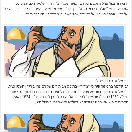
רבי דוד צפג' זצ"ל הוא בנו של רבי ישועה צפג' זצ"ל . היה תלמיד חכם עצום כפי
שמופיע בספר "תולדות חכמי תונס" בדף קכ"ד. שם מספר לנו המחבר כי רבי דוד הוא בנו
של רבי ישועה צפג' בנו של רבי דוד צפג' השני. כן מספר לנו המחבר כי רבי …
רבי שלמה פיתוסי זצ"ל
רבי שלמה בר משה פיתוסי זצ"ל דיין בתוניס מבית דינו של רבי נתן בורג'ל (השני) זצ"ל.
רבי שלמה פיתוסי חתום על פסקי דין והסכמות לספרים. בהסכמת רבני תוניס משנת
תרכ"ג-1863 לספר "כיום יאיר" לרבי יחיאל יהודה לוינזון ליוורנו תרכ"ד-1874 ראשון
החתומים הוא אני הח"ו בגושפנקא דמלכא הצעיר נתן בורג'יל ס"ט, …