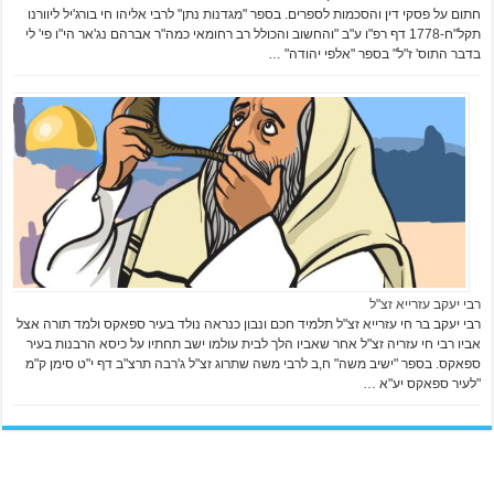
חתום על פסקי דין והסכמות לספרים. בספר "מגדנות נתן" לרבי אליהו חי בורג'יל ליוורנו
תקל"ח-1778 דף רפ"ו ע"ב "והחשוב והכולל רב רחומאי כמה"ר אברהם נג'אר הי"ו פי' לי
בדבר התוס' ז"ל" בספר "אלפי יהודה" …
רבי יעקב עזרייא זצ"ל
רבי יעקב בר חי עזרייא זצ"ל תלמיד חכם ונבון כנראה נולד בעיר ספאקס ולמד תורה אצל
אביו רבי חי עזריה זצ"ל אחר שאביו הלך לבית עולמו ישב תחתיו על כיסא הרבנות בעיר
ספאקס. בספר "ישיב משה" ח,ב לרבי משה שתרוג זצ"ל ג'רבה תרצ"ב דף י"ט סימן ק"מ
"לעיר ספאקס יע"א …