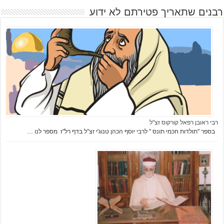
רבנים שתאריך פטירתם לא ידוע
רבי ראובן רפאל קורקוס זצ"ל
בספר "תולדות חכמי תונס " לרבי יוסף הכהן טנוג'י זצ"ל בדף רל"ז מספר לנו …