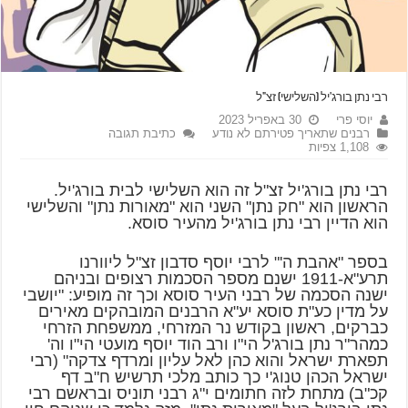
רבי נתן בורג'יל (השלישי) זצ"ל
יוסי פרי
30 באפריל 2023
רבנים שתאריך פטירתם לא נודע
כתיבת תגובה
1,108 צפיות
רבי נתן בורג'יל זצ"ל זה הוא השלישי לבית בורג'יל.
הראשון הוא "חק נתן" השני הוא "מאורות נתן" והשלישי
הוא הדיין רבי נתן בורג'יל מהעיר סוסא.
בספר "אהבת ה'" לרבי יוסף סדבון זצ"ל ליוורנו
תרע"א-1911 ישנם מספר הסכמות רצופים ובניהם
ישנה הסכמה של רבני העיר סוסא וכך זה מופיע: "יושבי
על מדין כע"ת סוסא יע"א הרבנים המובהקים מאירים
כברקים, ראשון בקודש נר המזרחי, ממשפחת הזרחי
כמהר"ר נתן בורג'ל הי"ו ורב הוד יוסף מועטי הי"ו וה'
תפארת ישראל והוא כהן לאל עליון ומרדף צדקה" (רבי
ישראל הכהן טנוג'י כך כותב מלכי תרשיש ח"ב דף
קכ"ב) מתחת לזה חתומים י"ג רבני תוניס ובראשם רבי