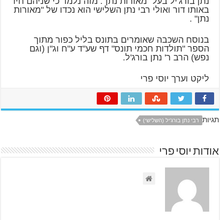
נתן בורג'יל בעל "מאורות נתן". מזה נלמד כי שניהם חיו
באותו דור ואולי רבי נתן השלישי הוא נכדו של "מאורות
נתן" .
בנוסח השכבה שאומרים בתונס בליל כפור מתוך
הספר "תולדות חכמי תונס" דף שע"ד ע"ח וג"ן (וגם
נפש) הרב ר' נתן בורג'ל.
ליקט וערך יוסי פרי
תגיות
רבי נתן בורג'יל (השלישי)
אודות יוסי פרי