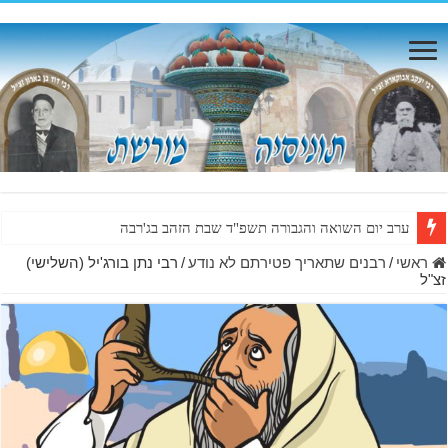
ערב יום השואה והגבורה תשפ"ד שבת הזהב בג'רבה
ראשי
/
רבנים שתאריך פטירתם לא נודע
/
רבי נתן בורג'יל (השלישי)
זצ"ל