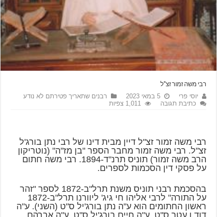
רבי משה זמור זצ"ל
יוסי פרי
5 במאי 2023
רבנים שתאריך פטירתם לא נודע
כתיבת תגובה
1,011 צפיות
רבי משה זמור זצ"ל דיין מבית דינו של רבי נתן בורג'ל
זצ"ל. רבי משה זמור מחבר הספר "בן מז"ה" (נוטריקון
הרב משה זמור) תוניס תרנ"ד-1894. רבי משה חתום
על פסקי דין הסכמות לספרים.
בהסכמת רבני תוניס משנת תרל"ב-1872 לספר "זהר
על התורה" לרבי אליהו חי גיג' ליוורנו תרל"ב-1872
ראשון החתומים הוא ע"ה נתן בורג'יל ס"ט (השני). ע"ה
דוד ן עטר ס"ט, ע"ה חיים בורג'יל ס"ט, ע"ה אברהם