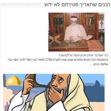
רבנים שתאריך פטירתם לא ידוע
רבי יוסף בר אהרן הכהן טנוג'י זצ"ל(השני)
בהסכמת רבני תוניס מחודש שבט שנת תקנ"ג-1793 לספר "בני יוסף" לרבי יוסף (בר
שלום) הכהן …