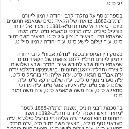
גג' ס"ט.
בספר "נוסף על נחלה" לרבי יהודה ג'רמון ליוורנו
תרמ"ב-1882. צוואתו של הקאיד נסים שמאמא חתומים
ביום י"ט אדר א' שנת תרמ"א-1881 :הצעיר אליהו חי
בורג'יל סיל"ט. ע"ה מרדכי סמאג'א ס"ט. ע"ה משה
שמאמא הי"ו. הצעיר בן ציון גיג' ס"ט. הצעיר משה זמור
ס"ט. ע"ה שלום לישע ס"ט. ע"ה יהודה ג'רמון סיל"ט.
בפסק דין המופיע בספר "נחלת אבות" לרבי יהודה
ג'רמון ליוורנו תרל"ז-1877 צוואתו של הקאיד נסים
שמאמא ביום שבע לחודש אייר הת"ר ושבע ושלושים
ליצירה (תרל"ז-1877)חתומים: בגושפנקא דמלכא יר"ה
ע"ה אברהם חג'אג' ס"ט. ע"ה אליהו חי בורג'יל סיל"ט,
ע"ה סעדני נטף סיל"ט, ע"ה שלום זרקא ס"ט. ע"ה
שלום לישע ס"ט, ע"ה אליהו צפג' ס"ט, ע"ה מרדכי
סמאג'א ס"ט, ע"ה משה שמאמא ס"ט, ע"ה משה זמור
ס"ט.
בהסכמת רבני תוניס משנת תרמ"ה-1885 לספר
"מחזור ראש השנה" ליוורנו תרנ"ב-1892 ראשון
החתומים הוא הצעיר ע"ה אליהו חי בורג'ל סילט"א, ע"ה
סעדאני נטף סיל"ט, הצעיר משה זמור ס"ט, ע"ה מרדכי
סמאג'א ס"ט, ע"ה שלום לישע ס"ט, הצעיר חיים בורג'יל