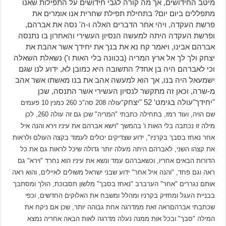
מיטב החידושים, אך מה קורה לגבי חידושים על התפילות שאנו
מתפללים ביום יום? בתחילת תפילת שחרית אנו אומרים את
פרשת העקדה, ויהי אחר הדברים האלה ו-ה' נסה את אברהם,
ופרשת העקדה היתה למעשה הנסיון העשירי והאחרון בו נתנסה
אברהם אבינו, ויאמר קח נא את בנך את יחידך אשר אהבת את
יצחק ולך לך אל ארץ המריה (בכוונה בלי האות ו') נשאלת השאלה
וכי לאברהם היה בן אחד? התשובה היא כמובן לא, ידוע לנו שגם
ישמעאל היה בנו, אך הוא למעשה אהב את בנו מאשתו אשר אהב
מ-שרה, וכאן זה מתקשר לנסיון העשירי אשר התנסה, שכן
"יחידך"עולה בגימט' 52 "יצחק
"
עולה 208 סה"כ 260 כמנין 10 פעמים
שם הויה, ועוד רמז, בתחילה כתבתי "המריה" שכן גם זה עולה 260, לכן
מילה זו נכתבה בלי האות ו' בהמשך "וישא אברהם את עיניו וירא והנה איל
אחר נאחז בסבך בקרניו", ידוע שצדיקים יכולים לעמוד בקצה העולם ולראות
את קצהו השני, לאברהם היתה מעלה יותר גדולה שיכל לראות גם את כל
הדורות הבאים אחריו, וכשאברהם עמד ונשא את עיניו הוא נחרד "וירא" גם
ראה וגם פחד, "והנה איל אחר" ידוע שבני ישראל משולים לאיילים, והוא ראה
אותם נגררים "אחר" הערברב "נאחז בסבך" מלשון תסבוכת, הולך ומסתבך
בבניית העגל ומחזיק בקרניו ומהלל ומשבח את האלוקים החדשים, וכפי
שכתבתי אברהם
ראה זאת ממדרגה אחת גבוהה יותר, שכן אם ניקח את
המילה "סבך" ובכל אות ממנה נעלה מדרגה לאות הבאה אחריה נמצא