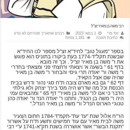
רבי משה בן מאיר זצ"ל
יוסי פרי
1 במאי 2023
רבנים שתאריך פטירתם לא נודע
כתיבת תגובה
1,181 צפיות
בספר "מעגל טוב" לחיד"א זצ"ל מספר לנו החיד"א
שבשנת תקל"ד-1774 בעת ביקורו בתוניס הוא פוגש
את ר' משה בן מאיר זצ"ל . וכך זה מובא .
בדף 61 " בשעה א' ויצאתי ורחצתי פני ומצאתי בחדרי
ר' משה ור' יאודה תרי גיסי והבחור ר' משה בן מאיר
שהיה שם אצל הקאיד,
דף 62 " גם בא מארם צובה ת"ח סגי נהור ודרש בבית
הכנסת וכל מה שדרש היה מס' בירך יצחק ולא גילתי
הדבר כי אם לר' משה בן מאיר" דף 65 " ומהבאים עמי
היה ר' משה בן הנגיד, וחתנו ר' יאודה הנז' ור' יאודה כהן
טנוג'י הארוס הנז"ל ור' משה בן מאיר הנז"ל."
הר"ח אלול שנת "עד עת"-תקמ"ד-1784 חתום הצעיר
משה לבית מאיר עם עוד חמישים ותשע ת"ח על אשרור
"תקנת הבשר" אשר אושררה בשנת תק"א-1741 ע"י רבי