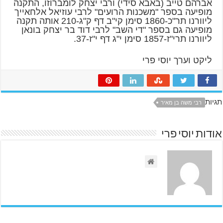
אברהם טייב (באבא סידי) ורבי יצחק לומברוזו, התקנה
מופיעה בספר "משכנות הרועים" לרבי עוזיאל אלחאייך
ליוורנו תר"כ-1860 סימן קי"ב דף ק"ג-210 אותה תקנה
מופיעה גם בספר "די השב" לרבי דוד בר יצחק בונאן
ליוורנו תרי"ז-1857 סימן י"ג דף י"ז-37.
ליקט וערך יוסי פרי
תגיות
רבי משה בן מאיר
אודות יוסי פרי