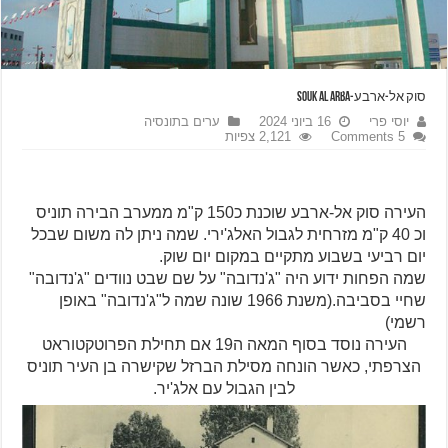
סוק אל-ארבע-SOUK AL ARBA
יוסי פרי
16 ביוני 2024
ערים בתונסיה
5 Comments
2,121 צפיות
העירה סוק אל-ארבע שוכנת כ150 ק"מ ממערב הבירה תוניס
וכ 40 ק"מ מזרחית לגבול האלג'ירי. שמה ניתן לה משום שבכל
יום רביעי בשבוע מתקיים במקום יום שוק.
שמה הפחות ידוע היה "ג'נדובה" על שם שבט נוודים "ג'נדובה"
שחיי בסביבה.(משנת 1966 שונה שמה ל"ג'נדובה" באופן
רשמי)
העירה נוסד בסוף המאה ה19 אם תחילת הפרוטקטוראט
הצרפתי, כאשר הונחה מסילת הברזל שקישרה בן העיר תוניס
לבין הגבול עם אלג'יר.