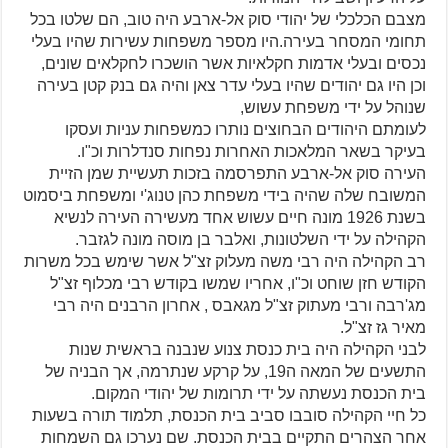
מצבם הכלכלי של יהודי סוק אל-ארבע היה טוב, הם שלטו בכל
תחומי המסחר בעירה.היו מספר משפחות עשירות שהיו בעלי
נכסים ובעלי אדמות חקלאיות אשר הושכרו לחקלאים שונים,
וכן היו גם יהודים שהיו בעלי עדר צאן והיה גם בנק קטן בעירה
שנוהל על ידי משפחת עשוש,
לעומתם היהודים הבחוצים נותרו כמשפחות עניות ועסקו
בעיקר בשאר המלאכות האחרות נפחות סנדלרות וכ"ו.
העירה סוק אל-ארבע התפרסמה בזכות תעשיית שמן הזיית
המשובח שלה שהיה בידי משפחת כהן טנוג'י ומשפחת ביסמוט
בשנת 1926 מונה חיים עשוש אחד מעשירה העירה לנשיא
הקהילה על ידי השלטונות, ואלבר בן מוסה מונה לגזבר.
רב הקהילה היה רבי משה מעלוק זצ"ל אשר שימש בכל משרות
הקודש חזן שוחט וכ"ו, אחריו שמשו בקודש רבי מכלוף זצ"ל
מג'רבה ורבי מעתוק זצ"ל מגאבס , אחרון הרבנים היה רבי
מאיר גז זצ"ל.
לבני הקהילה היה בית כנסת צנוע שנבנה בראשית שנות
התשעים של המאה ה19, על קרקע שנתרמה, אך הבניה של
בית הכנסת נעשתה על ידי תרומות של יהודי המקום.
כל חיי הקהילה סובבו סביב בית הכנסת, תלמוד תורה בשעות
אחר הצהרים התקיים בבית הכנסת. שם נערכו גם השמחות