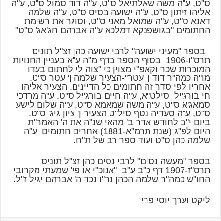
ס"ט, ע"ה משה שאלתיאל ס"ט, ע"ה דוד סמול ס"ט, ע"ה
אליהו זיתון ס"ט, ע"ה ישועה בסיס ס"ט, ע"ה שלמה
דאנא ס"ט, ע"ה שמואל מאני ס"ט, וסוגר את רשימת
החתומים "בגושפנקא דמלכא ע"ה אברהם חג'אג' ס"ט"
בספר "מעיני ישועה" לרבי ישועה כהן זצ"ל תוניס
תרס"ו-1906 בסוף הספר בדף מ"ה ע"א בעניין החנויות
המוכרות שכר וקאפ"י מצוין כי "צוה לי לחתום בעדו
מו"ה כמה"ר דוד ן' עטר"-הצעיר שלמה ן' עטר ס"ט.
אחריו לפי סדר זה חתומים כל הדיינים. הצעיר אליהו
חי בורג'יל סילט"א, ע"ה חיים בורג'יל ס"ט, ע"ה מרדכי
סמאג'א ס"ט, ע"ה משה שמאמא ס"ט, ע"ה שלום לישע
ס"ט, ע"ה סעדיה נטף סיל"ט הצעיר ן' ציון גיג' ס"ט.
ביום י"ב לחודש אדר ב' מהאי שנ"ה את ה' האמר"ת
היום לפ"ג (שנת תרמ"א-1881) אחרים חתומים ע"ה
שלמה כהן ס"ט ועוד ספר רב של ת"ח.
בספר "מעשה נסים" לרבי נסים כהן זצ"ל תוניס
תרס"ז-1907 דף כ"ב ע"ב "אנוכ"י או פי' שמעתי מקרובי
החו"ש כמה"ר שלמה הכהן נר"ו נכד ה' אברהם יגיל ז"ל.
ליקט וערך יוסי פרי