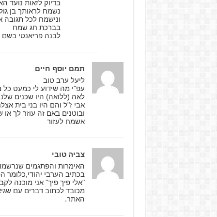
בדיוק לזאות נועד ה
נשמח לראותך בן גולש
ונישמח לכל תגובה או
בברכת חג שמח
לבנה פריאנטי בשם 
תמם יוסף חיים
ליעל ערב טוב
עפ"י מה שידוע לי כמעט כל
לאה (ללואה) היו שכנים שלנו
אבי ז"ל והם היו בני בית א
אשמח לעזור
צביה טובי
האימרות והפתגמים שנרשמו ע
בכתיב הערבי יהודי,כלומר ה
"אלי פיך פיך" אני מוכנה לק
מכובד לכתוב דברים עם שגיא
האתר.