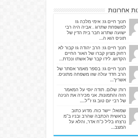
ות אחרונות
חנוך חיים גז: אימי מלכה גז
למשפחת שתרוג . אביה היה רבי
ישועה שתרוג חבר בית הדין של
תוניס הוא ה...
חנוך חיים גז: הרב יהודה גז קבור לא
רחוק מציון קברו של האור החיים
הקדוש. לידו קבר של אשתו ונכדת...
חנוך חיים גז: בספר מאמר אסתר של
הרב חדד עולה שזו משפחה מתוניס.
אשריך...
רות: שלום. תודה יוסי על המאמר
הזה והתמונות. אני מכירה את הנינה
של רבי יום טוב גז ז״ל....
שמואל: יישר כוח. מדוע כתוב
בראשית הכתבה שהרב ובניו ב"מ
נרצחו בליל כ"ח אדר, והלא על
המצב...