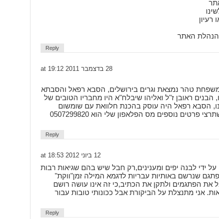
אתר
ינו
 רעיון
הנהלת האתר
Reply
28 בדצמבר 2011 at 19:12
 משפחת טהר נמצאת וגרים בירושלים, הסבא רפאל והסבתא
, הבנים ראובן ז"ל ואליהו שיבלח"א היו מחבריו הטובים של
צלנו, הסבא רפאל היה עוסק בהכנת חלוואת עם שומשום
ובוטנים באם זה עוזר לך או שתרצי פרטים נוספים מס הפלאפון שלי הוא 0507299820
Reply
12 ביוני 2012 at 18:53
ל ידי לבנה יפים ומענינים,רק חבל שיש בהם שגיאות רבות
פתגם שנרשם באותיות עבריות לדגמא המילה זמן"ווקת"
בל את הפתגמים ולתקן את הכתיב,כי זה אינו עושה רושם
ות. אני מתנצלת על הביקורת אבל ככונותי טובות עבור
Reply