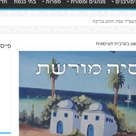
ם/רבנים
מנהגים ומסורת
ספרות
בתי כנסת
חדש
תשפ"ד שבת הזהב בג'רבה
ון בערבית תוניסאית
פייס