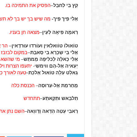
קְץ בִי לְחבֵל
–
הפסיק את התמיכה בו.
אֵלִי פִיך פִיך-
מה שיש בך יש בך לא תש
רְאמָה פִיאָה לְעַין
–
מצאה חן בעניו.
טוֹאוּלוֹ טוֹואלֵאין וּעוֹרדוּ עוּרדֶאין
–
הר א
אֵלִי בִי שְכֵרַא בִי סַאבַת
–
במקום לבזבז 
אֵלִי כַאלַה לְכלִיפַה מַמתַש
–
מי שהשאר
יַעַאיה אְל-הְם ווּיִמשִ
י-
יתעפו הצרות וילכ
גַאלְט עַלָה טוֹאוּל אֵלכְת
–
טעה לאורך כ
מֶחַרמֵת אֶל-עַרוּסַה
–
הכנסת כלה
תְלבֵאש וּתְקַאתַע
–
תתחדש
רַאבִי עַטַה הְדַאה וֻדְווַאה
–
השם נתן את