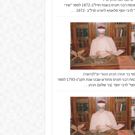
בהסכמת רבני תוניס בשנת תרל"ב-1872 לספר "שירי
לרבי יוסף סלאמא ליוורנו תרל"ב -1872 …
סף בר אהרן הכהן טנוג'י זצ"ל(השני)
בהסכמת רבני תוניס מחודש שבט שנת תקנ"ג-1793 לספר
יוסף" לרבי יוסף (בר שלום) הכהן …