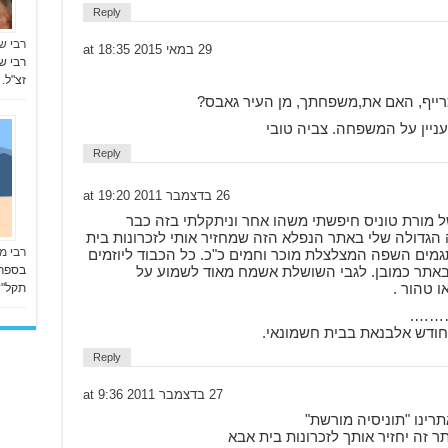
Reply
רבי ש
29 במאי 2015 at 18:35
רבי ש
זצ"ל.
ייף, האם את,משפחתך, מן העיר גאבס?
עניין על המשפחה. צביה טובי
Reply
26 בדצמבר 2011 at 19:20
 מורת טוניס חיפשתי משהו אחר וניתקלתי בזה כבר
גדולה שלי באתר הנפלא הזה שמחזיר אותי לזכרונות בית
רבי מ
מים השפה המצלצלת מוכר וחמים כ"כ. כל הכבוד ליוזמים
בספר 
באתר כמובן. לגבי השושלת אשמח מאוד לשמוע על
 טהור .
תקל"ד-1774 בעת ביקורו בתוניס
……….
חודש אלבנאת בבית חשמונאי.
Reply
27 בדצמבר 2011 at 9:36
רינו "תוניסיה מורשת"
 זה יחזיר אותך לזכרונות בית אבא