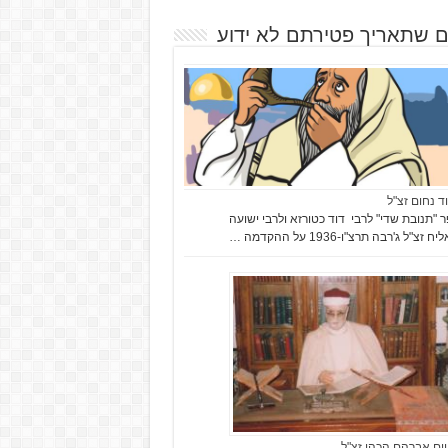
ם שתאריך פטירתם לא ידוע
וד נחום זצ"ל
"תנובת שדי" לרבי דוד כטורזא ולרבי ישועה
זצ"ל ג'רבה תרצ"ו-1936 על ההקדמה …
יים אברהם הכהן זצ"ל