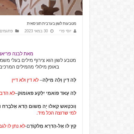
מטבעות לשון בערבית תוניסאית
יוסי פרי
30 במאי 2023
פתגמים 
מאת לבנה פריאנ
מטבע לשון הוא צירוף מילים בעלי משמ
באופן מילולי מהמילים המרכי
לַה דִין וְלַה מִילָה
–
לא דין ולא דיין
לַה עָאד פוֹאמִי יִלַקִע פאוֹמוֹק
–
לא הדבר
וְוכטָאש קַאלוּ יָה מְשוּם הָדא אֶלבָרח ו
למי שרוצה הכל מיד.
קְץ לוּ אֶל-הַדרָא מְלקוֹדַ
ם-
לא נתן לו לג