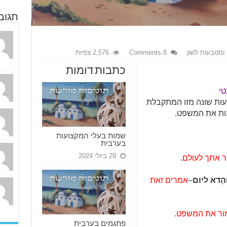
תגוב
ומטבעות לשון
8 Comments
2,576 צפיות
כתבות דומות
טי
עות שונה מזו המתקבלת
בות את המשפט.
שמות בעלי המקצועות
בערבית
29 ביולי 2024
 אתך לעולם
.
ּהָדא ליום
–
אמרים זאת
מור את המשפט.
פתגמים בערבית