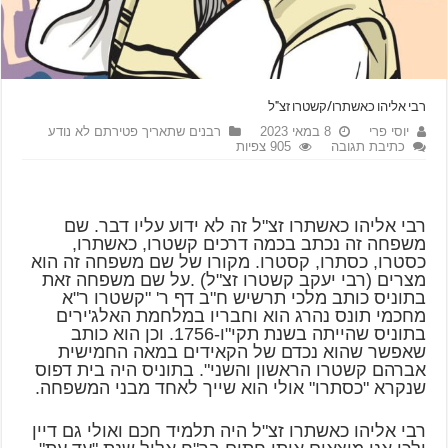
רבי אליהו כאשתרו/קשטרו זצ"ל
יוסי פרי
8 במאי 2023
רבנים שתאריך פטירתם לא נודע
כתיבת תגובה
905 צפיות
רבי אליהו כאשתרו זצ"ל זה לא ידוע עליו דבר. שם
משפחה זה נכתב בכמה דרכים קשטרו, כאשתרו,
כסטרו, כסתרו, קסטרו. מקורו של שם משפחה זה הוא
מצרים (רבי יעקב קשטרו זצ"ל) .על שם משפחה זאת
בתוניס כותב מלכי תרשיש ח"ב דף ר' "קשטרו ר"א
מחכמי תונס נהרג הוא וחבריו במלחמת האלג'ירים
בתוניס שהייתה בשנת תקי"ו-1756. וכן הוא כותב
שאפשר שהוא נכדם של הקאידים במאה החמישית
אברהם קשטרו הראשון והשני". בתוניס היה בית דפוס
שנקרא "כסתרו" אולי הוא שייך לאחד מבני המשפחה.
רבי אליהו כאשתרו זצ"ל היה תלמיד חכם ואולי גם דיין