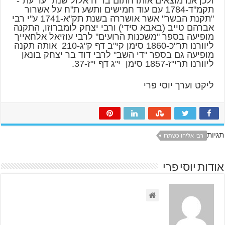
ולכן אנו מוצאים אותו חתום בר"ח אלול שנת "עד עת"-
תקמ"ד-1784 עם עוד חמישים ותשע ת"ח על אשרור
"תקנת הבשר" אשר אושררה בשנת תק"א-1741 ע"י רבי
אברהם טייב (באבא סידי) ורבי יצחק לומברוזו, התקנה
מופיעה בספר "משכנות הרועים" לרבי עוזיאל אלחאייך
ליוורנו תר"כ-1860 סימן קי"ב דף ק"ג-210 אותה תקנה
מופיעה גם בספר "די השב" לרבי דוד בר יצחק בונאן
ליוורנו תרי"ז-1857 סימן י"ג דף י"ז-37.
ליקט וערך יוסי פרי
תגיות
רבי אליהו כשתרו
אודות יוסי פרי