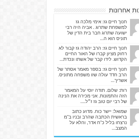
ות אחרונות
חנוך חיים גז: אימי מלכה גז
למשפחת שתרוג . אביה היה רבי
ישועה שתרוג חבר בית הדין של
תוניס הוא ה...
חנוך חיים גז: הרב יהודה גז קבור לא
רחוק מציון קברו של האור החיים
הקדוש. לידו קבר של אשתו ונכדת...
חנוך חיים גז: בספר מאמר אסתר של
הרב חדד עולה שזו משפחה מתוניס.
אשריך...
רות: שלום. תודה יוסי על המאמר
הזה והתמונות. אני מכירה את הנינה
של רבי יום טוב גז ז״ל....
שמואל: יישר כוח. מדוע כתוב
בראשית הכתבה שהרב ובניו ב"מ
נרצחו בליל כ"ח אדר, והלא על
המצב...