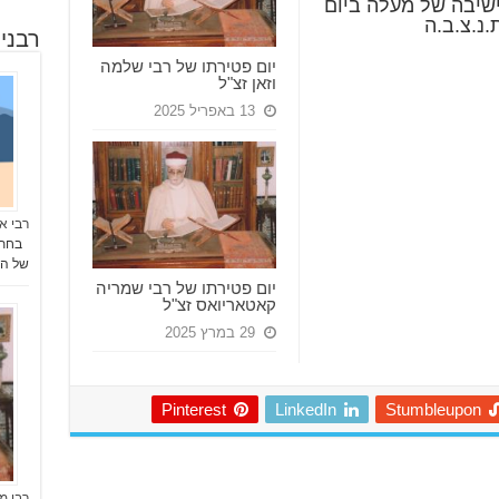
שיבה של מעלה ביום
רבני
יום פטירתו של רבי שלמה
וזאן זצ"ל
13 באפריל 2025
רבי אל
של הק
יום פטירתו של רבי שמריה
קאטאריואס זצ"ל
29 במרץ 2025
Pinterest
LinkedIn
Stumbleupon
רבי מ