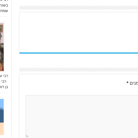
שמתו 
רבי ש
רבי ש
נים
*
בן דו