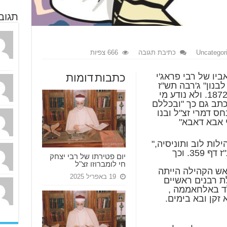
תגוב
Uncategor
כתיבת תגובה
666 צפיות
ביו של רבי פראג'י
כתבות דומות
בנון" ג'רבה תש"ז
שנפטר ל' חודש שבט שנת תרל"ב-1872. ולא נודע מי
כתב גם כך "ובכללם
ס דמרי זצ"ל ובנו
י אבא דאבא"
לות לוב ותוניסיה,"
עירית אברמסקי-בליי ירושלים תשנ"ז דף 359. וכך
יום פטירתו של רבי יצחק
חי לומברוזו זצ"ל
ש הקהילה הייתה
19 באפריל 2025
 רבנים ראשיים
לד באלחאממה ,
ה בשנת 1872 כשהוא זקן ובא בימים.