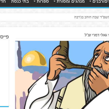
ם/רבנים
מנהגים ומסורת
ספרות
בתי כנסת
חדש
תשפ"ד שבת הזהב בג'רבה
 גאלי דמרי זצ"ל
פייס