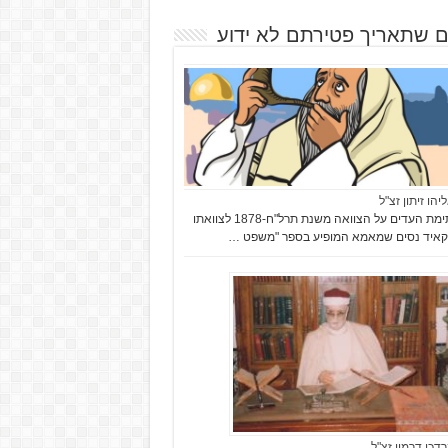
ם שתאריך פטירתם לא ידוע
יהו זיתון זצ"ל
בחתימת העדים על הצוואה משנת תרל"ח-1878 לצוואתו
איד נסים שמאמא המופיע בספר "משפט …
רדכי דרמון זצ"ל