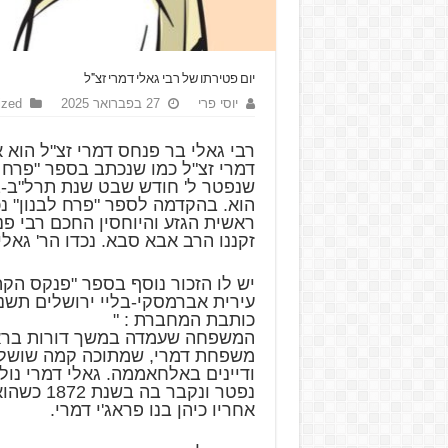
יום פטירתו של רבי גאלי דמרי זצ"ל
יוסי פרי
27 בפברואר 2025
ized
רבי גאלי בר פנחס דמרי זצ"ל הוא א
דמרי זצ"ל כמו שנכתב בספר "פרח ל
הוא. בהקדמה לספר "פרח לבנון" נ
ראשית הגזע והיוחסין החכם רבי פנח
זקננו הרב אבא סבא. נכדו הר' גאל
יש לו הזכור נוסף בספר "פנקס הקהי
כותבת המחברת : "
המשפחה שעמדה במשך דורות ברא
משפחת דמרי, שמתוכה קמה שושלת
ודיינים באלחאממה. גאלי דמרי נו
נפטר ונקבר ב
אחריו כיהן בנו פראג'י דמרי.