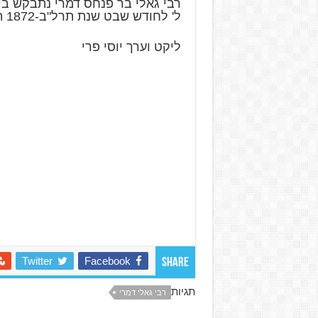
רבי גאלי בר פנחס דמרי נתבקש בי
ל' לחודש שבט שנת תרל"ב-1872 ת.נ.צ.ב.ה
ליקט וערך יוסי פרי
Twitter
Facebook
Share
תגיות
רבי גאלי דמרי