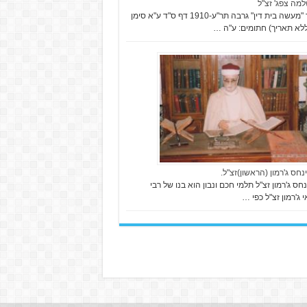
למה צפג' זצ"ל
בספר "מעשה בית דין" גרבה תר"ע-1910 דף ס"ד ע"א סימן
ללא תאריך) חתומים: ע"ה …
נחס ג'רמון (הראשון)זצ"ל.
נחס ג'רמון זצ"ל תלמי חכם ונבון הוא בנו של רבי
 ג'רמון זצ"ל כפי …