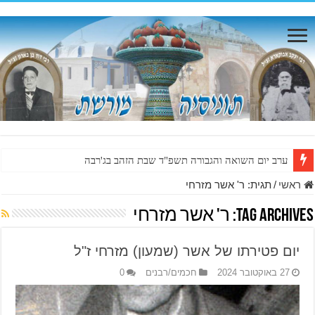
ערב יום השואה והגבורה תשפ"ד שבת הזהב בג'רבה
ראשי
/
תגית:
ר' אשר מזרחי
Tag Archives:
ר' אשר מזרחי
יום פטירתו של אשר (שמעון) מזרחי ז"ל
27 באוקטובר 2024
חכמים/רבנים
0