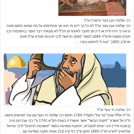
רבי שלמה אבן עטר (השני) זצ"ל
רבי שלמה אבן עטר זצ"ל לא כל כך ידוע מי הוא אך מחתימתו על מה שהוא חתום מטה
נראה כי היה ת"ח או דיין אך מעבר לאזכורים הנ"ל לא מצאתי דבר נוסף. בהסכמת רבני
תוניס משנת תרמ"ד-1884 לספר "פסקי הראש" לרבי פינחס סעדון זצ"ל תונס
תרס"ב-1902. "צוה לי לחתום בעדו …
רבי שלמה חי נטף זצ"ל
הר"ח אלול שנת "עד עת"-תקמ"ד-1784 חתום רבי שלמה חי נטף עם עוד חמישים ותשע
ת"ח על אשרור "תקנת הבשר" אשר אושררה בשנת תק"א-1741 ע"י רבי אברהם טייב
(באבא סידי) ורבי יצחק לומברוזו, התקנה מופיעה בספר "משכנות הרועים" לרבי עוזיאל
אלחאייך ליוורנו תר"כ-1860 סימן קי"ב דף ק"ג-210 אותה תקנה מופיעה גם …