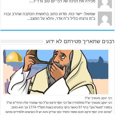
מכירה את הנינה של רבי יום טוב גז ז״ל....
שמואל: יישר כוח. מדוע כתוב בראשית הכתבה שהרב ובניו
ב"מ נרצחו בליל כ"ח אדר, והלא על המצב...
רבנים שתאריך פטירתם לא ידוע
רבי יעקב מעארך זצ"ל
רבי יעקב מעארך זצ"ל מתלמידיו של רבי יוסף זרקא זצ"ל כפי שמעיד עליו החיד"א זצ"ל
בספרו "מעגל טוב" בדף 57 כאשר ביקר בתוניס בשנת תקל"ד-1774 וכך הוא כותב:
"ומהם הרב יוסף זרקא חכם וסופר וחסיד ונקי וצדיק והוא יש לו כשישים תלמידים ומהם