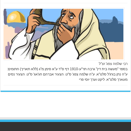
רבי שלמה צפג' זצ"ל
בספר "מעשה בית דין" גרבה תר"ע-1910 דף ס"ד ע"א סימן מ"ג (ללא תאריך) חתומים:
ע"ה נתן בורג'ל סלט"א. ע"ה שלמה צפג' ס"ט. הצעיר אברהם חג'אג' ס"ט. הצעיר נסים
מעארך סלט"א. ליקט וערך יוסי פרי