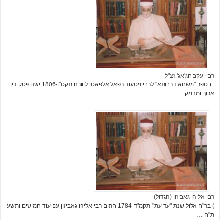
רבי יעקב חג'אג' זצ"ל
בספר "משחא דרבותא" לרבי מסעוד רפאל אלפאסי ליוורנו תקס"ו-1806 ישנו פסק דין
ארוך ומנומק …
רבי אליהו גאביזון (הגדול)
) בר"ח אלול שנת "עד עת"-תקמ"ד-1784 חתום רבי אליהו גאביזון עם עוד חמישים ותשע
ת"ח …