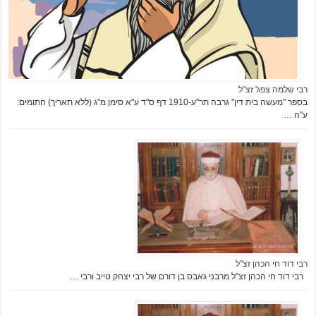
רבי שלמה צפג' זצ"ל
בספר "מעשה בית דין" גרבה תר"ע-1910 דף ס"ד ע"א סימן מ"ג (ללא תאריך) חתומים:
ע"ה …
רבי דוד חי הכהן זצ"ל
רבי דוד חי הכהן זצ"ל מרבני גאבס בן דורם של רבי יצחק טייב ורבי …