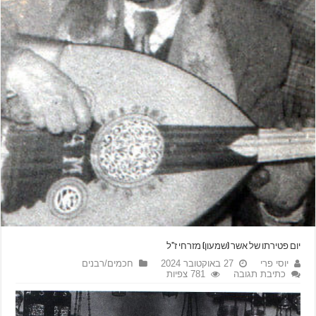
יום פטירתו של אשר (שמעון) מזרחי ז"ל
יוסי פרי
27 באוקטובר 2024
חכמים/רבנים
כתיבת תגובה
781 צפיות