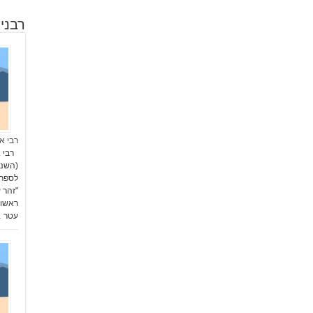
רבני
רבי אל
רבי אל
(השני
ראשון
עטר 