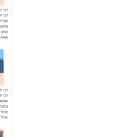
רבי י
רבי י
אברהם
כותב 
אמת ל
רבי חי
רבי ח
שמש כ
בלבד 
תרפ"ד
הנ"ל (תרנ"ט-99