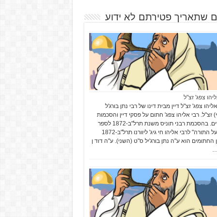
ם שתאריך פטירתם לא ידוע
יהו צפג' זצ"ל
יהו צפג' זצ"ל דיין מבית דינו של רבי נתן בורג'ל
) זצ"ל. רבי אליהו צפג' חתום על פסקי דיין והסכמות
לספרים. בהסכמת רבני תוניס משנת תרל"ב-1872 לספר
"זהר על התורה" לרבי אליהו חי גיג' ליוורנו תרל"ב-1872
 החתומים הוא ע"ה נתן בורג'יל ס"ט (השני). ע"ה דוד ן
…