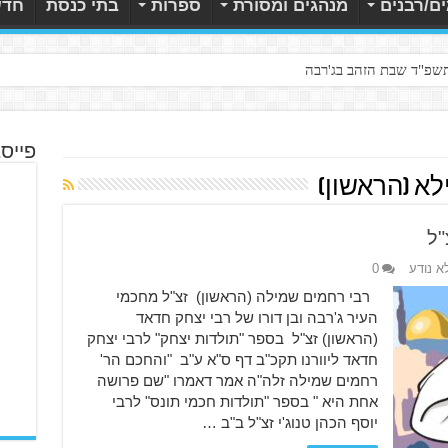
ם/רבנים
מנהגים ומסורת
ספרות
בתי כנסת
חדש
תשפ"ד שבת הזהב בג'רבה
פייס
א (הראשון)
"ל
א נודע
0
רבי רחמים שמילה (הראשון) זצ"ל מחכמי
העיר ג'רבה ובן דורו של רבי יצחק חדאד
(הראשון) זצ"ל בספר "תולדות יצחק" לרבי יצחק
חדאד ליוורנו תקכ"ב דף ס"א ע"ב "והחכם הר'
רחמים שמילה זלה"ה אמר דאמרו "שם פרושה
אחת היא " בספר "תולדות חכמי תונס" לרבי
יוסף הכהן טנוג'י זצ"ל ב"ב …