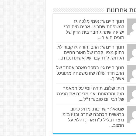
ות אחרונות
חנוך חיים גז: אימי מלכה גז
למשפחת שתרוג . אביה היה רבי
ישועה שתרוג חבר בית הדין של
תוניס הוא ה...
חנוך חיים גז: הרב יהודה גז קבור לא
רחוק מציון קברו של האור החיים
הקדוש. לידו קבר של אשתו ונכדת...
חנוך חיים גז: בספר מאמר אסתר של
הרב חדד עולה שזו משפחה מתוניס.
אשריך...
רות: שלום. תודה יוסי על המאמר
הזה והתמונות. אני מכירה את הנינה
של רבי יום טוב גז ז״ל....
שמואל: יישר כוח. מדוע כתוב
בראשית הכתבה שהרב ובניו ב"מ
נרצחו בליל כ"ח אדר, והלא על
המצב...