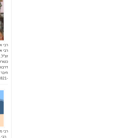
רבי א
רבי א
זצ"ל,
כטורז
דרבות
חיבר 
-1821 ארבעים שנה לאחר …
רבי מ
רבי מ