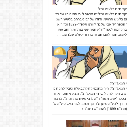
עקב חיים בלעיש זצ"ל
עקב חיים בלעיש זצ"ל זה ניראה לי כי הוא אביו של רבי
 בלעיש הראשון ודודו של רבי אברהם בלעיש השני
מחבר הספר "יד אבי שלום" ליוורנו תקפ"ד-1829 וכך הוא
בהקדמה לספר "הלא המה שני צנתרות הזהב אתן
יעקב חסד לאברהם זה בן דודי לש"ס שב'ו שמי …
 חג'אג' זצ"ל
י חג'אג' זצ"ל היה מחכמי קהילת באג'ה וסביר להניח כי
רב הקהילה . לרבי חי חג'אג' זצ"ל מצאתי הזכור אחד
בספר "ישיב משה" ח"א לרבי משה שתרוג זצ"ל ג'רבה
 . דף י"ג ע"א סימן מ"ד וכך נכתב: לעיר באג'א יע"א ש'
18) להחה"ש כמה"ר ר' …