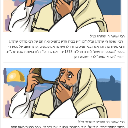
רבי ישועה חי שתרוג זצ"ל
רבי ישועה חי שתרוג זצ"ל ר"מ ודיין בבית הדין בתוניס ואחיהם של רבי מרדכי שתרוג
ורבי משה שתרוג ראש רבני תוניס בדורו. לראשונה אנו פוגשים אותו חתום על פסק דין
בספר "משפט הירושה" ליוורנו תרל"ח-1878 יחד אם עוד ט"ו ת"ח באותה שנה תרל"ח.
בספר "מעיני ישועה" לרבי ישועה כהן …
רבי ישועה בר סעדיה אשכנזי זצ"ל.
מתוך הספר "כתבי היד של יהודי המגרב" מכון בן צבי כרך א' יצירה רבנית מאת יוסף