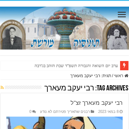
ערב יום השואה והגבורה תשפ"ד שבת הזהב בג'רבה
ראשי
/
תגית:
רבי יעקב מעארך
Tag Archives:
רבי יעקב מעארך
רבי יעקב מעארך זצ"ל
8 במאי 2023
רבנים שתאריך פטירתם לא נודע
0