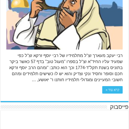
רבי יעקב מעארך זצ"ל מתלמידיו של רבי יוסף זרקא זצ"ל כפי
שמעיד עליו החיד"א זצ"ל בספרו "מעגל טוב" בדף 57 כאשר ביקר
בתוניס בשנת תקל"ד-1774 וכך הוא כותב: "ומהם הרב יוסף זרקא
חכם וסופר וחסיד ונקי וצדיק והוא יש לו כשישים תלמידים ומהם
חשובי המעיינים ומגדולי תלמידיו חותנו ר' יאושע, …
קרא עוד »
פייסבוק