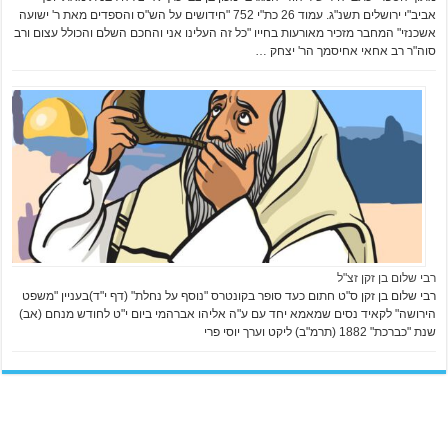
אביב"י ירושלים תשנ"ג. עמוד 26 כת"י 752 "חידושים על הש"ס והספדים מאת ר' ישועה
אשכנזי" המחבר מזכיר מאורעות בחייו "כל זה העלינו אני והחכם השלם והכולל עצום ורב
סוה"ר רב אחאי אחיסמך הר' יצחק …
רבי שלום בן זקן זצ"ל
רבי שלום בן זקן ס"ט חתום כעד סופר בקונטרס "נוסף על נחלת" (דף י"ד)בעניין "משפט
הירושה" לקאיד נסים שמאמא יחד עם ע"ה אליהו אברהמי ביום י"ט לחודש מנחם (אב)
שנת "כברכת" 1882 (תרמ"ב) ליקט וערך יוסי פרי