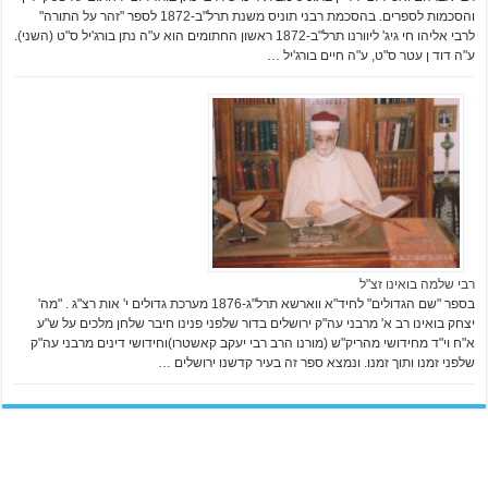
והסכמות לספרים. בהסכמת רבני תוניס משנת תרל"ב-1872 לספר "זהר על התורה"
לרבי אליהו חי גיג' ליוורנו תרל"ב-1872 ראשון החתומים הוא ע"ה נתן בורג'יל ס"ט (השני).
ע"ה דוד ן עטר ס"ט, ע"ה חיים בורג'יל …
רבי שלמה בואינו זצ"ל
בספר "שם הגדולים" לחיד"א ווארשא תרל"ג-1876 מערכת גדולים י' אות רצ"ג . "מה'
יצחק בואינו רב א' מרבני עה"ק ירושלים בדור שלפני פנינו חיבר שלחן מלכים על ש"ע
א"ח וי"ד מחידושי מהריק"ש (מורנו הרב רבי יעקב קאשטרו)וחידושי דינים מרבני עה"ק
שלפני זמנו ותוך זמנו. ונמצא ספר זה בעיר קדשנו ירושלים …