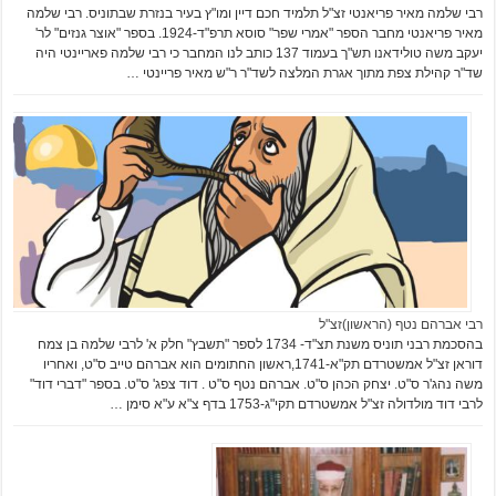
רבי שלמה מאיר פריאנטי זצ"ל תלמיד חכם דיין ומו"ץ בעיר בנזרת שבתוניס. רבי שלמה
מאיר פריאנטי מחבר הספר "אמרי שפר" סוסא תרפ"ד-1924. בספר "אוצר גנזים" לר'
יעקב משה טולידאנו תש"ך בעמוד 137 כותב לנו המחבר כי רבי שלמה פאריינטי היה
שד"ר קהילת צפת מתוך אגרת המלצה לשד"ר ר"ש מאיר פריינטי …
רבי אברהם נטף (הראשון)זצ"ל
בהסכמת רבני תוניס משנת תצ"ד- 1734 לספר "תשבץ" חלק א' לרבי שלמה בן צמח
דוראן זצ"ל אמשטרדם תק"א-1741,ראשון החתומים הוא אברהם טייב ס"ט, ואחריו
משה נהג'ר ס"ט. יצחק הכהן ס"ט. אברהם נטף ס"ט . דוד צפג' ס"ט. בספר "דברי דוד"
לרבי דוד מולדולה זצ"ל אמשטרדם תקי"ג-1753 בדף צ"א ע"א סימן …