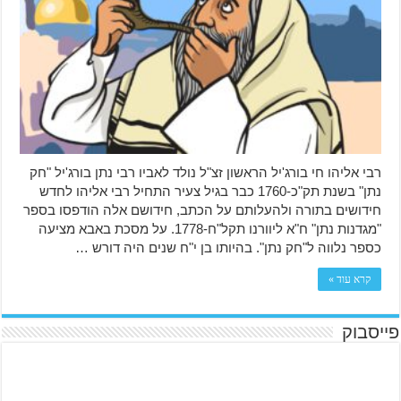
רבי אליהו חי בורג'יל הראשון זצ"ל נולד לאביו רבי נתן בורג'יל "חק
נתן" בשנת תק"כ-1760 כבר בגיל צעיר התחיל רבי אליהו לחדש
חידושים בתורה ולהעלותם על הכתב, חידושם אלה הודפסו בספר
"מגדנות נתן" ח"א ליוורנו תקל"ח-1778. על מסכת באבא מציעה
כספר נלווה ל"חק נתן". בהיותו בן י"ח שנים היה דורש …
קרא עוד »
פייסבוק