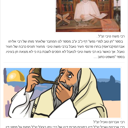
רבי משה טיבי זצ"ל .
בספר "חן טוב למרי נפש" דף כ"ב ע"ב מספר לנו המחבר שלאחר מותו של רבי אליהו
אברהמי(בראמי) בחרו פרנסי העיר נאבל ברבי משה טיבי מהעיר תוניס כרבה של העיר
נאבל. אך כאשר בא רבי משה טיבי לנאבל לא הסכים לשבת בה כי לא מצאה חן בעיניו.
בספר "משפט כתוב …
רבי אברהם ואכיל זצ"ל
רבי אברהם ואכיל זצ"ל דיין בתוניס מבית דינו של רבי נתן בורג'ל זצ"ל חתום על פסקי דין