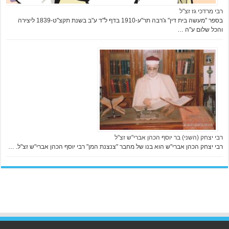
רבי מרדכי גז זצ"ל
בספר "מעשה בית דין" ג'רבה תר"ע-1910 בדף ל"ד ע"ב בשנת תקצ"ט-1839 ליצירה
והכל שלום ע"ה …
רבי יצחק (השני) בר יוסף הכהן אברי"ש זצ"ל
רבי יצחק הכהן אברי"ש הוא בנו של מחבר "צנצנת המן" רבי יוסף הכהן אברי"ש זצ"ל. …