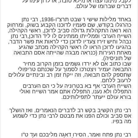
לקבל מימנו עצה או מילא טובה, או לדון עימו על
דברים שברומו של עולם.
באחד מלילות שישי ו' שבט תרצ"ו-1936, רבי נתן
כהרגלו בקודש, שם פעמיו לדוכנו הקבוע בשוק, ומרחוק
הוא רואה התקהלות גדולה סביב לדוכן, ראשי הקהילה,
השייח הערבי ופמלייתו ממתינים לו ליד הדוכן,רבי נתן
נבהל וחיש זירז צעדיו לדוכן כדי לראות את פשר הדבר,
בהגיעו לדוכן הראו לו ראשי הקהילה מכתב שהגיע
מאחת העירות (כנראה מבג'ה שהייתה אסם התבואה
של תוניסיה).
שבו כתוב אם לא ירדו גשמים בזמן הקרוב מחיר
התבואה יעמיר ויצטרכו לסמוך על שכנתם טריפולי
שתספק להם תבואה, וזה ייקח זמן רב ובינתיים עלולים
לרעוב ללחם.
השייח הערבי אף בא בטרוניה על כי הם הערבים
התפללו ולא נענו, התפללו אתם אמר השייח ואולי
בורא עולם ייעתר לתפילותיכם.
רבי נתן הקשיב בקש רב לדברים הנאמרים, ואז הושלך
אס סביב וכולם הפנו את מבטם לרבי נתן כדי לשמוע
מה בפיו.
רבי נתן פתח ואמר, הסירו דאגה מליבכם ועד ט"ו