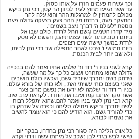
וכך עשרות פעמים חזרו על אותו פסוק.
עד אשר הגיעו מחוץ לעיר לכיוון הר קטן, רבי נתן ביקש
מכולם להמתין לו למרגלות ההר והוא עלה להר
והתעקב מעט, ברדתו מין ההר צעק בצעקה גדולה פעם
נוספת "לעולם ה' דברך ניצב בשמים".
מיד קדרו השמים וגשם החל לרדת. כולם שבו אל
ביתם רטובים עד לשד עצמותיהם, והגשם לא פסק
לרדת במשך שישה ימים רצופים.
ביום חמישי ו' שבט לאחר התפילה שב רבי נתן לביתו,
ולא שב יותר לבית הכנסת.
קרא לשני בניו ר' דוד ור' שלמה אחיו ואמר להם בבכייה
גדולה שהוא מתחרט ועצוב כל כך על מה שעשה,
שדחק בשם יתברך שיוריד גשם, ועכשיו כולם חושבים
שאני בעוצם כוחי עשיתי זאת , ולא כוחו של בורא עולם.
בניו ר' דוד ור' שלמה לא ידעו את נפשם מרוב צער
אשר פקד אותם קמו ועזבו את החדר. לקראת ערב שוב
קרא רבי נתן לשני בניו ואמר להם,שהוא יתפלל רבות
לשם יתברך וביקש מחילה סליחה וכפרה על שדחק בו
כדי להוריד גשם. הוא הודיע להם כי הוא עומד להשיב
את נשמתו לבורא.
כל אותו הלילה היה סגור רבי נתן בחדרו, בבקר יום
שישי לבש בגדי לבן נשכב על מיתתו עשה ווידוי וקרא