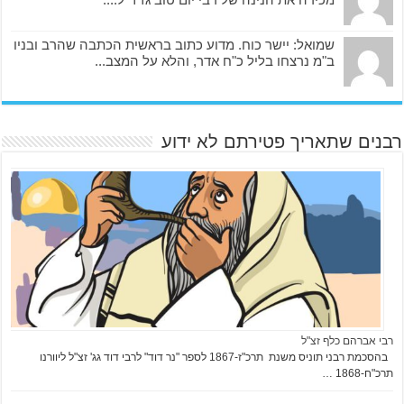
שמואל: יישר כוח. מדוע כתוב בראשית הכתבה שהרב ובניו
ב"מ נרצחו בליל כ"ח אדר, והלא על המצב...
רבנים שתאריך פטירתם לא ידוע
רבי אברהם כלף זצ"ל
בהסכמת רבני תוניס משנת תרכ"ז-1867 לספר "נר דוד" לרבי דוד גג' זצ"ל ליוורנו
תרכ"ח-1868 …