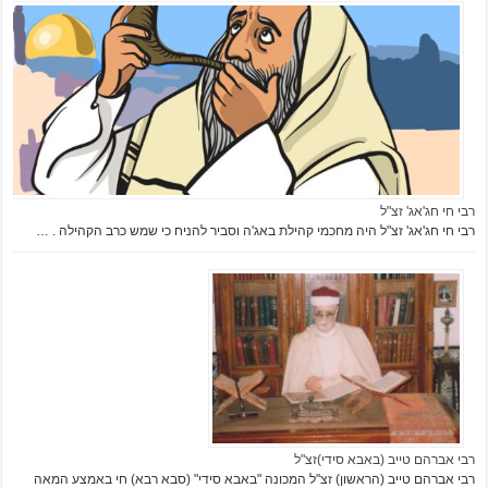
רבי חי חג'אג' זצ"ל
רבי חי חג'אג' זצ"ל היה מחכמי קהילת באג'ה וסביר להניח כי שמש כרב הקהילה . …
רבי אברהם טייב (באבא סידי)זצ"ל
רבי אברהם טייב (הראשון) זצ"ל המכונה "באבא סידי" (סבא רבא) חי באמצע המאה