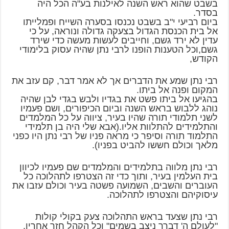
בשבט שהוא ראש השנה לאילנות בע"ה הכל היה
בסדר.
ביום רביעי י"ב בשבט נכנסו בסערה השייח ופמלייתו
אל בית הכנסת הגדול בצעקה גדולה ונוראה, על כי
עדין לא ירד גשם, וחייבים לעשות מעשה כדי שירד
גשם,וכל הטענות הופנו לרבי נתן שהיה עסוק בלימודי
הקודש,
רבי נתן שמע את הדברים אך לא אמר דבר, קם עזב את
המקום ופנה אל ביתו.
בהגיעו אל ביתו פשט את בגדיו ולבש בגדי לבן שהיה
נוהג ללבוש בראש השנה וביום הכיפורים, ושם פעמיו
לשני תלמודי תורה שהיו בעיר, ציווה על כל המלמדים
והתלמידים להתלוות אליו.(אבא שלי היה בן תלמידי
התלמוד תורה וסיפר כי מראה פניו של רבי נתן היו כפני
מלאך וכולם חששו להביט בפניו).
רבי נתן מלווה בתלמידים והמלמדים שם פעמיו לכיוון
בית העלמין בעיר, ותוך כדי זה הצטרפו לתהלוכה כל
העוברים והשבים, השמועה פשטה בעיר וכולם עזבו את
עיסוקיהם והצטרפו לתהלוכה.
רבי נתן שצעד בראש התהלוכה צעק בקולי קולות
"לעולם ה' דברך ניצב בשמים" וכל הקהל חזר אחריו,