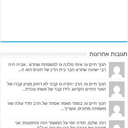
תגובות אחרונות
חנוך חיים גז: אימי מלכה גז למשפחת שתרוג . אביה היה
רבי ישועה שתרוג חבר בית הדין של תוניס הוא ה...
חנוך חיים גז: הרב יהודה גז קבור לא רחוק מציון קברו של
האור החיים הקדוש. לידו קבר של אשתו ונכדת...
חנוך חיים גז: בספר מאמר אסתר של הרב חדד עולה שזו
משפחה מתוניס. אשריך...
רות: שלום. תודה יוסי על המאמר הזה והתמונות. אני
מכירה את הנינה של רבי יום טוב גז ז״ל....