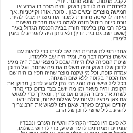
לקבל מתנות. "שונא מתנות יחי".
לפרנסתו היה לו דוכן בשוק, והיה מוכר בו ארבע או
חמישה מוצרים יבשים כגון , סוכר. אורז וקייטניות. אך
הייתה לו שיטה מיוחדת למכור את מוצריו מבלי להיות
נוכח.כי זה ביטול תורה לשמה.כי את מרבית השעות
בילה רבי נתן בלימוד תורה בבית הכנסת הגדול בעיר
(ששם ישב גם בית הדין) ולא ניתן היה להפריע לו בזמן
לימודו.
אחרי תפילת שחרית היה שב לביתו כדי לראות עם
אישתו צריכה דבר מה, ומיד היה שב ללימודו.
שיטת המכירה שלו הייתה שבכול מוצאי שבת היה מגיע
לדוכן שלו בשוק והיה משלים את מה שחסר, ועל הדוכן
עמדה קופה, וכל מי שקנה מוצר שהיה חפץ בו היה שם
את הכסף בקופה ללא שום השגחה.
בכל ליל שישי היה נוהג רבי נתן להגיע לדוכן, מרוקן את
הקופה, והיה נשאר זמן מה יושב בצד בדוכן כדי מחד
לשרת את ציבור הקונים אם צריך, ומאידך כדי לפגוש
את צאן מרעיו ולענות על שאלות שונות, וכולם ידעו
יהודים וערבים כאחד, שאם רצו לפגוש את הרב צריך
להגיע בליל שישי לדוכן של הרב.
לא פעם היו נכבדי הקהילה והשייח הערבי ונכבדיו
עומדים וממתינים לו עד שיגיע, כדי לדרוש בשלמו,