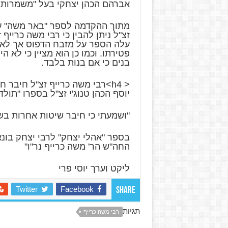
אברהם הכהן יצחקי בעל "משמרות 
מתוך ההקדמה לספר "באר משה" על 
זצ"ל ניתן להבין כי רבי משה כרייף 
עלה הספר על מזבח הדפוס אך לא 
פטירתו. וכמו כן הוא מציין כי לא הי
בנים כי אם בנות בלבד.
< h4>רבי משה כרייף זצ"ל חיבר
יוסף הכהן טנוג'י זצ"ל בספרו "תול
"ושמעתי כי חיבר שיטות אחרות בש
בספר "אהלי יצחק" לרבי יצחק בונאן
החה"ש הר' משה כרייף נר"ו"
ליקט וערך יוסי פרי
Twitter
Facebook
Share
תגיות
רבי משה כרייף