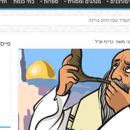
ם/רבנים
מנהגים ומסורת
ספרות
בתי כנסת
חדש
תשפ"ד שבת הזהב בג'רבה
בי משה כרייף זצ"ל
פייס