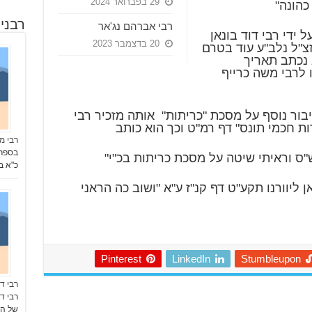
29 בפברואר 2024
כהונה"
רבני
רבי אברהם נג'אר
ידי רבי דוד בונאן
20 בדצמבר 2023
זצ"ל נלב"ע עוד בטרם
נכתב תאריך
ו לרבי משה כרייף
 חיבור נוסף על מסכת "כריתות" אותה מזכיר רבי
דות חכמי תונס" דף רמ"ט וכך הוא כותב
רבי מ
"ס וראיתי שיטה על מסכת כריתות בכ"י"
כ"א בח
 ליוורנו תקע"ט דף קנ"ז ע"א "ושוב כה הראני
Pinterest
LinkedIn
Stumbleupon
רבי ד
רבי ד
של הד