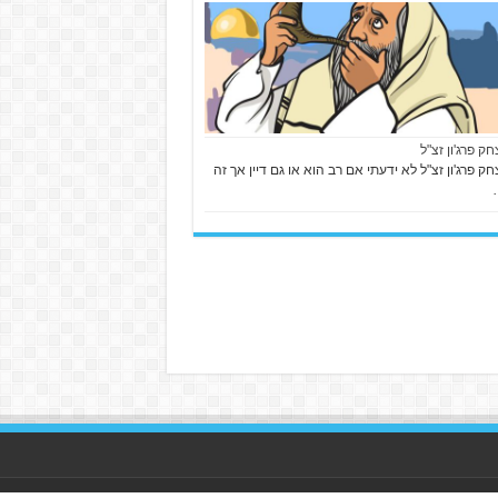
חק פרג'ון זצ"ל
חק פרג'ון זצ"ל לא ידעתי אם רב הוא או גם דיין אך זה