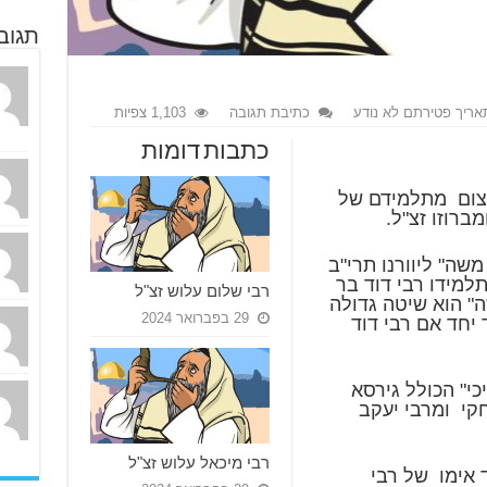
תגוב
אריך פטירתם לא נודע
כתיבת תגובה
1,103 צפיות
כתבות דומות
עצום מתלמידם של
ברוזו זצ"ל.
שה" ליוורנו תרי"ב
למידו רבי דוד בר
רבי שלום עלוש זצ"ל
ה" הוא שיטה גדולה
29 בפברואר 2024
יחד אם רבי דוד
י" הכולל גירסא
חקי ומרבי יעקב
רבי מיכאל עלוש זצ"ל
 אימו של רבי