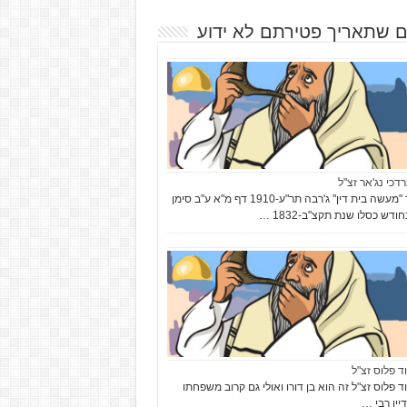
ם שתאריך פטירתם לא ידוע
רדכי נג'אר זצ"ל
בספר "מעשה בית דין" ג'רבה תר"ע-1910 דף מ"א ע"ב סימן
ודש כסלו שנת תקצ"ב-1832 …
וד פלוס זצ"ל
וד פלוס זצ"ל זה הוא בן דורו ואולי גם קרוב משפחתו
יין רבי …