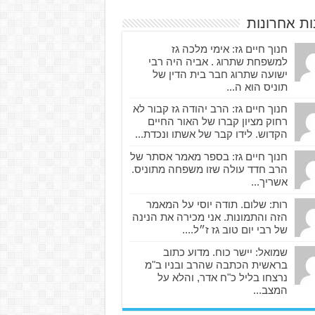
ות אחרונות
חנוך חיים גז: אימי מלכה גז
למשפחת שתרוג . אביה היה רבי
ישועה שתרוג חבר בית הדין של
תוניס הוא ה...
חנוך חיים גז: הרב יהודה גז קבור לא
רחוק מציון קברו של האור החיים
הקדוש. לידו קבר של אשתו ונכדת...
חנוך חיים גז: בספר מאמר אסתר של
הרב חדד עולה שזו משפחה מתוניס.
אשריך...
רות: שלום. תודה יוסי על המאמר
הזה והתמונות. אני מכירה את הנינה
של רבי יום טוב גז ז״ל....
שמואל: יישר כוח. מדוע כתוב
בראשית הכתבה שהרב ובניו ב"מ
נרצחו בליל כ"ח אדר, והלא על
המצב...