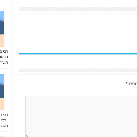
רבי בן
בהסכמ
תש"ה-1945 חתומים בשנת "רצית" (ת"
נים
*
רבי ד
רבי ד
תלמי