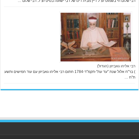
רבי שלום חי בשמוט זצ"ל דיין מבית דינו של רבי ישועה בסיס זצ"ל. רבי שלום …
רבי אליהו גאביזון (הגדול)
) בר"ח אלול שנת "עד עת"-תקמ"ד-1784 חתום רבי אליהו גאביזון עם עוד חמישים ותשע
ת"ח …