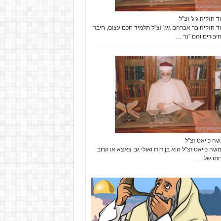
ד חזקיה גיג' זצ"ל
וד חזקיה בר אברהם גיג' זצ"ל תלמיד חכם עצום, חיבר
יבורים והם "נר …
שה כייאט זצ"ל
שה כייאט זצ"ל הוא בן דורו ואולי גם צאצא או קרוב
תו של …