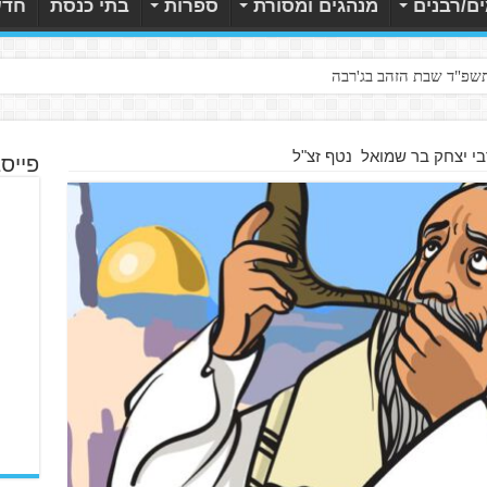
ם/רבנים
מנהגים ומסורת
ספרות
בתי כנסת
חדש
תשפ"ד שבת הזהב בג'רבה
בי יצחק בר שמואל נטף זצ"ל
פייס