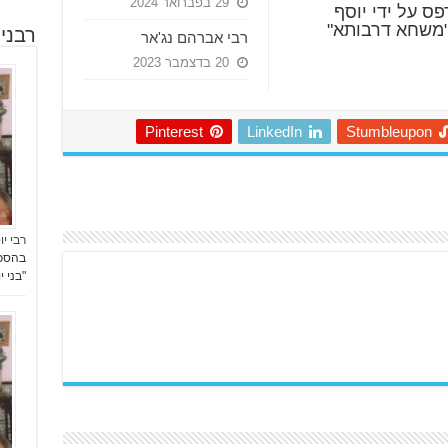
29 בפברואר 2024
ס על ידי יוסף
"משחא דרבותא"
רבני
רבי אברהם נג'אר
20 בדצמבר 2023
Pinterest
LinkedIn
Stumbleupon
רבי יו
"בני 