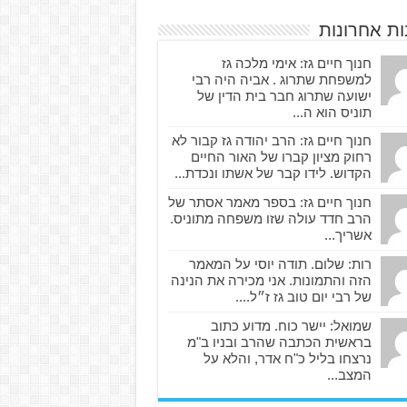
ות אחרונות
חנוך חיים גז: אימי מלכה גז
למשפחת שתרוג . אביה היה רבי
ישועה שתרוג חבר בית הדין של
תוניס הוא ה...
חנוך חיים גז: הרב יהודה גז קבור לא
רחוק מציון קברו של האור החיים
הקדוש. לידו קבר של אשתו ונכדת...
חנוך חיים גז: בספר מאמר אסתר של
הרב חדד עולה שזו משפחה מתוניס.
אשריך...
רות: שלום. תודה יוסי על המאמר
הזה והתמונות. אני מכירה את הנינה
של רבי יום טוב גז ז״ל....
שמואל: יישר כוח. מדוע כתוב
בראשית הכתבה שהרב ובניו ב"מ
נרצחו בליל כ"ח אדר, והלא על
המצב...