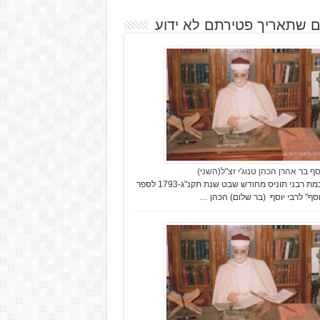
ם שתאריך פטירתם לא ידוע
סף בר אהרן הכהן טנוג'י זצ"ל(השני)
בהסכמת רבני תוניס מחודש שבט שנת תקנ"ג-1793 לספר
יוסף" לרבי יוסף (בר שלום) הכהן …