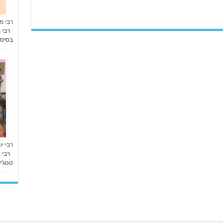
רבי מ
רבי מ
בסיס 
רבי י
רבי י
טנוג'