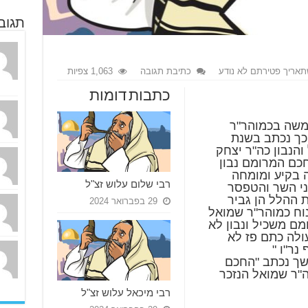
תגוב
תאריך פטירתם לא נודע
כתיבת תגובה
1,063 צפיות
כתבות דומות
משה בכמוהר"ר
ל עדאוי ליוורנו תקי"ט-1759 כך נכתב בשנת
כיל והנבון כה"ר יצחק
חכם המרומם נבון
בקיע ומומחה
רבי שלום עלוש זצ"ל
ני השר והטפסר
ת ההלל הן גביר
29 בפברואר 2024
וח כמוהר"ר שמואל
מם משכיל ונבון לא
עולה כתם פז לא
למה נטף נר"ו "
"החכם
ה"ר שמואל הנזכר
רבי מיכאל עלוש זצ"ל