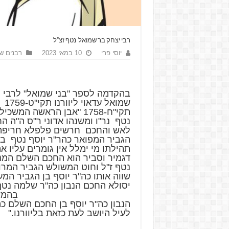
רבי יצחק בר שמואל נטף זצ"ל
יוסי פרי
10 במאי 2023
רבנים ש
בהקדמה לספר "בני שמואל" לרבי 
שמוא
תקי"ח-1758 "אבן הראשה המש
נטף נר"ו ומשנהו אדוני ר"ס ה"ה ה
לאש והחכם חרשים פלפלא חריפה 
הגביר המפואר כהר"ר יוסף נטף ב
תהילתו מי ימלל אין גומרים עליו א
דגמיר וסביר הוא החכם השלם המנ
נטף ז"ל וחוט המשולש הגביר המרו
שווה אותו כה"ר יוסף בן הגביר המ
יסולא החכם הנבון כה"ר ש
בהמשך נכתב 
הנבון כה"ר יוסף בן החכם השלם כ
לעיל היושב לעת כזאת בליוורנו."