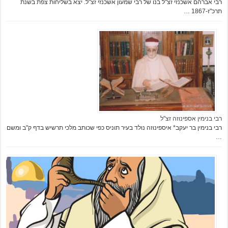
רבי אברהם אשכנזי זצ"ל בנו של רבי שמעון אשכנזי זצ"ל. יצא בשליחות צפת בשנת
תרכ"ז-1867 …
רבי בנימין אספינוזה זצ"ל
רבי בנימין בר יעקב* איספינוזה נולד בעיר תוניס כפי שכותב מלכי תרשיש בדף ק"ב ומשם
…