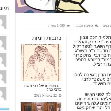
תגוב
רבנים
כתיבת תגובה
1,089 צפיות
תלמיד חכם ונבון
כתבות דומות
היה "מדקדק והמליץ
דף השער לספר "קול
רה חדשה ב"ב תשע"ג
יבר רבי יצחק צרור
 המור" המובא בספר
רור זצ"ל.
ית הדין בגאבס להלן
ב משפט" לרבי
ם תשע"ד.
יום פטירתו של רבי משה
ברבי זצ"ל
לה לפני האיש
22 באפריל 2025
יהו זכות והיה זה
ומים עלה ג' דיינים
"ל והר' יצחק גאגו