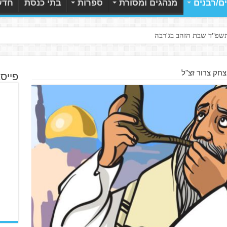
ם/רבנים
מנהגים ומסורת
ספרות
בתי כנסת
חדש
תשפ"ד שבת הזהב בג'רבה
צחק צרור זצ"ל
פייס