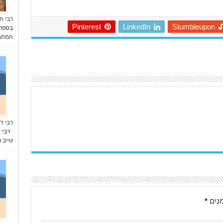
רבי ח
Pinterest
LinkedIn
Stumbleupon
בספר "
המחבר
רבי ד
רבי ד
טייב 
נים
*