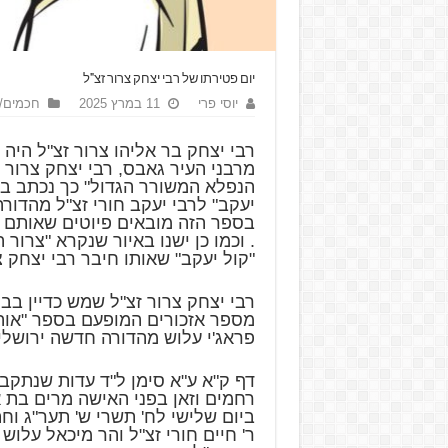
יום פטירתו של רבי יצחק צרור זצ"ל
יוסי פרי
11 במרץ 2025
חכמים/
רבי יצחק בר אליהו צרור זצ"ל היה 
מרבני העיר גאבס, רבי יצחק צרור 
הנפלא המשורר הגדול" כך נכתב ב
יעקב" לרבי יעקב חורי זצ"ל מהדו
בספר הזה מובאים פיוטים שאותם ח
. וכמו כן ישנו באיור שנקרא "צרור
"קול יעקב" שאותו חיבר רבי יצחק צ
רבי יצחק צרור זצ"ל שמש כדיין בב
מספר אזכורים המופעם בספר "אוה
פראג'י עלוש מהדורה חדשה ירושלי
דף ק"א ע"א סימן ל"ד עדות שנתקב
רחמים וזאן בפני האישה מרים בת אל
ביום שלישי לח' תשרי ש' תער"ג וחת
ר' חיים חורי זצ"ל והר מיכאל עלוש ז