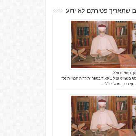
ם שתאריך פטירתם לא ידוע
וסף בשמוט זצ"ל
רבי יוסף בשמוט זצ"ל 1 קאיד בספר "תולדות חכמי תונס"
וסף הכהן טנוג'י זצ"ל …