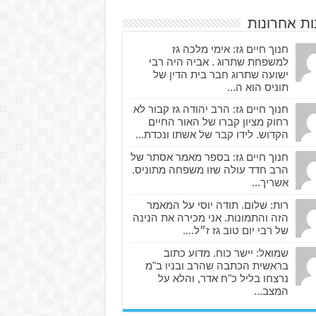
ות אחרונות
חנוך חיים גז: אימי מלכה גז
למשפחת שתרוג . אביה היה רבי
ישועה שתרוג חבר בית הדין של
תוניס הוא ה...
חנוך חיים גז: הרב יהודה גז קבור לא
רחוק מציון קברו של האור החיים
הקדוש. לידו קבר של אשתו ונכדת...
חנוך חיים גז: בספר מאמר אסתר של
הרב חדד עולה שזו משפחה מתוניס.
אשריך...
רות: שלום. תודה יוסי על המאמר
הזה והתמונות. אני מכירה את הנינה
של רבי יום טוב גז ז״ל....
שמואל: יישר כוח. מדוע כתוב
בראשית הכתבה שהרב ובניו ב"מ
נרצחו בליל כ"ח אדר, והלא על
המצב...