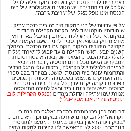
בעני רבים לבית כנסת מקודש ויצר מוקד עליה לרגל
של כל יהודי הסביבה. יש הטוענים שסגולותיו של בית
הכנסת אינו נופל מאלו של "גריבת ג'רבה".
על פי עדויות של בני המקום היה זה בית כנסת עתיק
שיסודותיו הוקמו עוד לפני הקמת הקהילה היהודית
במקום. את כל זה יש לקחת בערבון מוגבל מאחר ואין
מידע מדויק בנושא. אך סביר להניח שעם הקמתה של
הקהילה היהודית במקום הוקם גם בית הכנסת. במהלך
השנים קבעו ראשי הקהילה מועד קבוע ל"זיארה" (עליה
לרגל) לבית הכנסת, המועד שנקבע הוא פסח וסוכות.
המבקרים הגיעו מכל דרום תוניסיה , דבר זה הביא
לצמיחה כלכלית של הקהילה , בזכות עולי הרגל הרבים
והתרומות עוטר בית הכנסת וקושט, במיוחד ב22 ספרי
תורה העתיקים שנמצאו בשבעת ההיכלות, הן מכוסים
בפרוכת רקומה יקרת ערך, כל קירות בית הכנסת היו
מכוסים בשטיחים שנטוו ביד ומעל לתיבה התנוססה
מנורת שמן עתיקה וגדולת ממדים
(פנקס הקהילות לוב.
תוניסיה עירית אברמסקי-בליי)
דר' חנה כהן פרז כותבת בספרה "אלגריבה בנתיבי
הקדושה" על הביקורים שערכה במקום וכך היא כותבת.
"בביקורינו הראשון במקום במסגרת מסענו לתוניסיה
בנובמבר 2005 לא התאפשר לנו להיכנס למקום שהיה