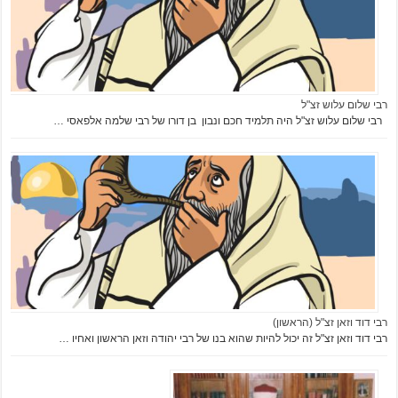
h
t
t
p
s
רבי שלום עלוש זצ"ל
:
רבי שלום עלוש זצ"ל היה תלמיד חכם ונבון בן דורו של רבי שלמה אלפאסי …
/
/
n
o
t
i
c
i
a
s
רבי דוד וזאן זצ"ל (הראשון)
d
רבי דוד וזאן זצ"ל זה יכול להיות שהוא בנו של רבי יהודה וזאן הראשון ואחיו …
e
c
o