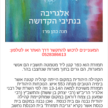
המעוניינים לרכוש להתקשר דרך האתר או לטלפון:
0528386613
תמזרת הוא כפר קטן ליד מטמטה תושביו הם אנשי
המערות, הם גרים בתוך מערות שנחצבו בהר.
הקהילה היהודית במקום הייתה קהליה קטנה אשר
בימיה הטובים מנתה כ55 איש. הנוכחות היהודית
תמזרת משויכת למאה ה13-14 וזה לפי השו"ת של רבני
אלג'יר הריב"ש (רבי יצחק בן ששת) והתשב"ץ (רבי
שמעון בן צמח דוראן) במקום שמתקיימת קהילה
יהודית נבנה גם בית כנסת . ואכן נבנה במקום בית
כנסת אשר נקרא "גריבת תמזרת" בית הכנסת נחשב