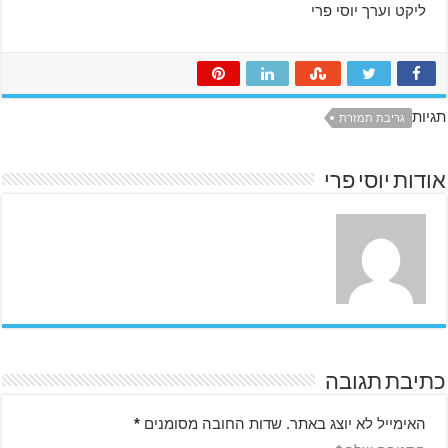
ליקט וערך יוסי פרי
h
t
t
תגיות
p
גריבת תמזרת
s
:
אודות יוסי פרי
/
/
c
o
c
i
n
a
m
כתיבת תגובה
u
n
האימייל לא יוצג באתר.
שדות החובה מסומנים
*
d