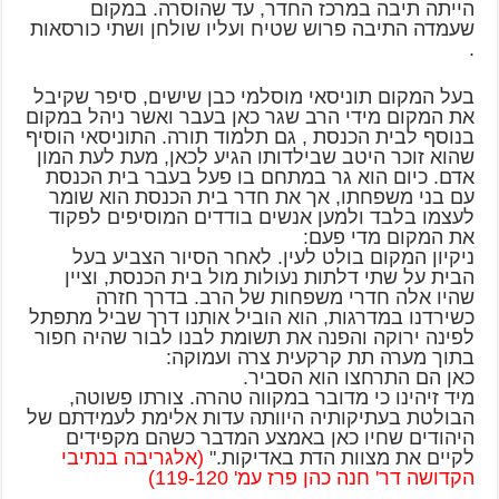
הייתה תיבה במרכז החדר, עד שהוסרה. במקום
שעמדה התיבה פרוש שטיח ועליו שולחן ושתי כורסאות
.
בעל המקום תוניסאי מוסלמי כבן שישים, סיפר שקיבל
את המקום מידי הרב שגר כאן בעבר ואשר ניהל במקום
בנוסף לבית הכנסת , גם תלמוד תורה. התוניסאי הוסיף
שהוא זוכר היטב שבילדותו הגיע לכאן, מעת לעת המון
אדם. כיום הוא גר במתחם בו פעל בעבר בית הכנסת
עם בני משפחתו, אך את חדר בית הכנסת הוא שומר
לעצמו בלבד ולמען אנשים בודדים המוסיפים לפקוד
את המקום מדי פעם:
ניקיון המקום בולט לעין. לאחר הסיור הצביע בעל
הבית על שתי דלתות נעולות מול בית הכנסת, וציין
שהיו אלה חדרי משפחות של הרב. בדרך חזרה
כשירדנו במדרגות, הוא הוביל אותנו דרך שביל מתפתל
לפינה ירוקה והפנה את תשומת לבנו לבור שהיה חפור
בתוך מערה תת קרקעית צרה ועמוקה:
כאן הם התרחצו הוא הסביר.
מיד זיהינו כי מדובר במקווה טהרה. צורתו פשוטה,
הבולטת בעתיקותיה היוותה עדות אלימת לעמידתם של
היהודים שחיו כאן באמצע המדבר כשהם מקפידים
לקיים את מצוות הדת באדיקות."
(אלגריבה בנתיבי
הקדושה דר' חנה כהן פרז עמ' 119-120)