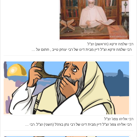
n
o
m
i
a
.
e
רבי שלמה זרקא (הראשון) זצ"ל
רבי שלמה זרקא זצ"ל דיין מבית דינו של רבי יצחק טייב , חתום על …
s
h
t
t
p
s
:
/
/
c
i
רבי אליהו צפג' זצ"ל
רבי אליהו צפג' זצ"ל דיין מבית דינו של רבי נתן בורג'ל (השני) זצ"ל. רבי …
n
e