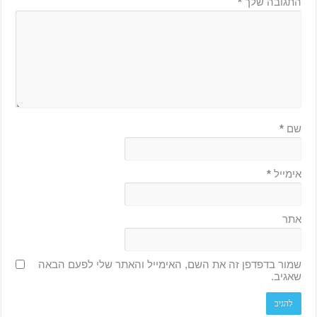
o
התגובה שלך
*
.
e
s
h
t
t
p
s
שם
*
:
/
/
אימייל
*
i
n
t
אתר
e
r
שמור בדפדפן זה את השם, האימייל והאתר שלי לפעם הבאה
p
שאגיב.
r
e
t