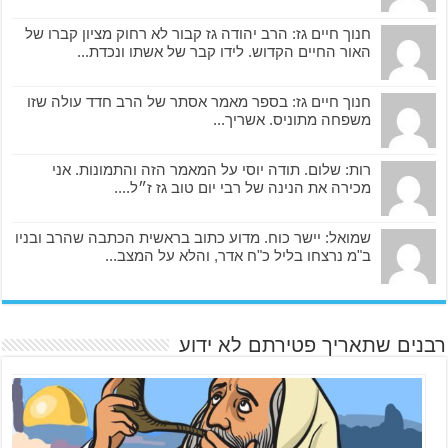
/
/
חנוך חיים גז: הרב יהודה גז קבור לא רחוק מציון קברו של
m
האור החיים הקדוש. לידו קבר של אשתו ונכדת...
u
j
חנוך חיים גז: בספר מאמר אסתר של הרב חדד עולה שזו
e
משפחה מתוניס. אשריך...
r
y
רות: שלום. תודה יוסי על המאמר הזה והתמונות. אני
m
מכירה את הנינה של רבי יום טוב גז ז״ל....
a
q
שמואל: יישר כוח. מדוע כתוב בראשית הכתבה שהרב ובניו
u
ב"מ נרצחו בליל כ"ח אדר, והלא על המצב...
i
l
l
a
רבנים שתאריך פטירתם לא ידוע
j
e
.
e
s