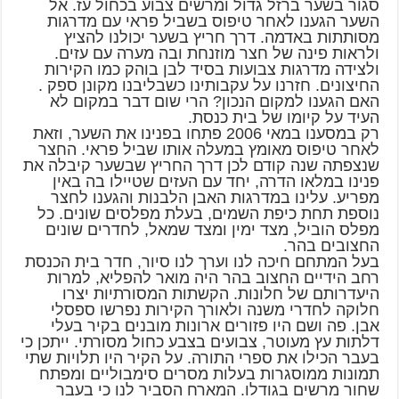
סגור בשער ברזל גדול ומרשים צבוע בכחול עז. אל
השער הגענו לאחר טיפוס בשביל פראי עם מדרגות
מסותתות באדמה. דרך חריץ בשער יכולנו להציץ
ולראות פינה של חצר מוזנחת ובה מערה עם עזים.
ולצידה מדרגות צבועות בסיד לבן בוהק כמו הקירות
החיצונים. חזרנו על עקבותינו כשבליבנו מקונן ספק .
האם הגענו למקום הנכון? הרי שום דבר במקום לא
העיד על קיומו של בית כנסת.
רק במסענו במאי 2006 פתחו בפנינו את השער, וזאת
לאחר טיפוס מאומץ במעלה אותו שביל פראי. החצר
שנצפתה שנה קודם לכן דרך החריץ שבשער קיבלה את
פנינו במלאו הדרה, יחד עם העזים שטיילו בה באין
מפריע. עלינו במדרגות האבן הלבנות והגענו לחצר
נוספת תחת כיפת השמים, בעלת מפלסים שונים. כל
מפלס הוביל, מצד ימין ומצד שמאל, לחדרים שונים
החצובים בהר.
בעל המתחם חיכה לנו וערך לנו סיור, חדר בית הכנסת
רחב הידיים החצוב בהר היה מואר להפליא, למרות
היעדרותם של חלונות. הקשתות המסורתיות יצרו
חלוקה לחדרי משנה ולאורך הקירות נפרשו ספסלי
אבן. פה ושם היו פזורים ארונות מובנים בקיר בעלי
דלתות עץ מעוטר, צבועים בצבע כחול מסורתי. ייתכן כי
בעבר הכילו את ספרי התורה. על הקיר היו תלויות שתי
תמונות ממוסגרות בעלות מסרים סימבוליים ומפתח
שחור מרשים בגודלו. המארח הסביר לנו כי בעבר