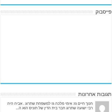
a
c
פייסבוק
i
o
n
s
u
e
n
o
s
.
e
s
h
t
t
תגובות אחרונות
p
s
חנוך חיים גז: אימי מלכה גז למשפחת שתרוג . אביה היה
רבי ישועה שתרוג חבר בית הדין של תוניס הוא ה...
: