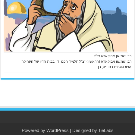
s
s
.
e
s
h
t
t
p
רבי שמשון אבוקארא זצ"ל
s
רבי שמשון אבוקארא (הראשון) זצ"ל תלמיד חכם ודין בבית הדין של הקהילה
הפורטוגיזית בתוניס, בן …
:
/
/
c
o
c
h
e
s
d
Powered by
WordPress
| Designed by
TieLabs
e