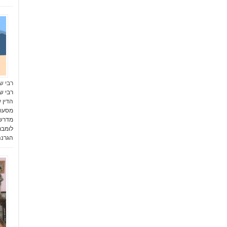
רבי ש
רבי ש
הדין 
מסעוד
מדרשו
לומבר
הגרנה