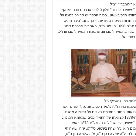
יר לומברוזו זצ"ל
"משמרת כהונה" חלק ג' לרבי אברהם הכהן יצחקי
זצ"ל ליוורנו תרכ"ב-1862 בסוף הספר יש סקירה קטנה על
תולדות יהדות תוניס ורבניה עמ' 4 כך כתב: "בעיר תוניס
בשנת תנ"ח-1698 היו שני ת"ח, האחד ר' אברהם רומני,
ני רבי מאיר לומברוזו, ונתמנה ר' מאיר לומברוזו ז"ל.
דעתו של …
למה כהן (השני)זצ"ל
למה כהן זצ"ל תלמיד חכם בתוניס. לראשונה אנו
ם אותו חתום בחתימת העדים על הצוואה משנת
תרל"ח-1878 לצוואתו של הקאיד נסים שמאמא המופיע
בספר "משפט הירושה" ליוורנו תרל"ח-1878 ראשון
ים הוא ע"ה יצחק בשמוט סלי"ט, ע"ה ישועה חי
 ס"ט, ע"ה ישועה כהן ס"ט, ע"ה שלמה חיון ס"ט, …