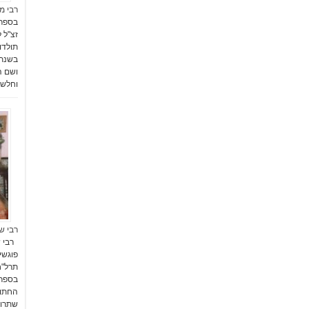
רבי מא
בספר 
ושם הש
וחלש 
רבי ש
רבי ש
פוגשי
החתומ
שתרוג