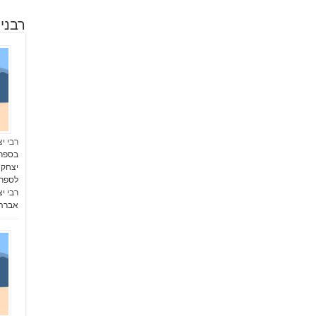
רבני
רבי י
יצחק 
רבי י
אברהמ