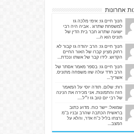
ות אחרונות
חנוך חיים גז: אימי מלכה גז
למשפחת שתרוג . אביה היה רבי
ישועה שתרוג חבר בית הדין של
תוניס הוא ה...
חנוך חיים גז: הרב יהודה גז קבור לא
רחוק מציון קברו של האור החיים
הקדוש. לידו קבר של אשתו ונכדת...
חנוך חיים גז: בספר מאמר אסתר של
הרב חדד עולה שזו משפחה מתוניס.
אשריך...
רות: שלום. תודה יוסי על המאמר
הזה והתמונות. אני מכירה את הנינה
של רבי יום טוב גז ז״ל....
שמואל: יישר כוח. מדוע כתוב
בראשית הכתבה שהרב ובניו ב"מ
נרצחו בליל כ"ח אדר, והלא על
המצב...