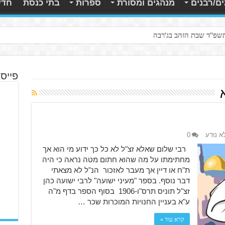
ם/רבנים
מנהגים ומסורת
ספרות
בתי כנסת
חדש
תשפ"ד שבת הזהב בג'רבה
פייס
א נודע
0
רבי שלום שאלא זצ"ל לא כל כך ידוע מי הוא אך
מחתימתו על מה שהוא חתום מטה נראה כי היה
ת"ח או דיין אך מעבר לאזכור הנ"ל לא מצאתי
דבר נוסף. בספר "מעיני ישועה" לרבי ישועה כהן
זצ"ל תוניס תרס"ו-1906 בסוף הספר בדף מ"ה
ע"א בעניין החנויות המוכרות שכר …
קרא עוד »