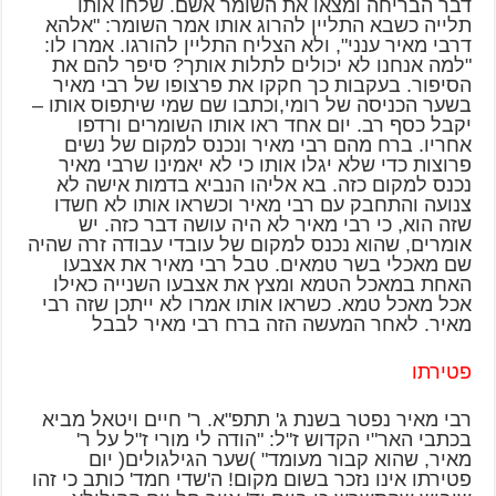
דבר הבריחה ומצאו את השומר אשם. שלחו אותו
תלייה כשבא התליין להרוג אותו אמר השומר: "אלהא
דרבי מאיר ענני", ולא הצליח התליין להורגו. אמרו לו:
"למה אנחנו לא יכולים לתלות אותך? סיפר להם את
הסיפור. בעקבות כך חקקו את פרצופו של רבי מאיר
בשער הכניסה של רומי,וכתבו שם שמי שיתפוס אותו –
יקבל כסף רב. יום אחד ראו אותו השומרים ורדפו
אחריו. ברח מהם רבי מאיר ונכנס למקום של נשים
פרוצות כדי שלא יגלו אותו כי לא יאמינו שרבי מאיר
נכנס למקום כזה. בא אליהו הנביא בדמות אישה לא
צנועה והתחבק עם רבי מאיר וכשראו אותו לא חשדו
שזה הוא, כי רבי מאיר לא היה עושה דבר כזה. יש
אומרים, שהוא נכנס למקום של עובדי עבודה זרה שהיה
שם מאכלי בשר טמאים. טבל רבי מאיר את אצבעו
האחת במאכל הטמא ומצץ את אצבעו השנייה כאילו
אכל מאכל טמא. כשראו אותו אמרו לא ייתכן שזה רבי
מאיר. לאחר המעשה הזה ברח רבי מאיר לבבל
פטירתו
רבי מאיר נפטר בשנת ג' תתפ"א. ר' חיים ויטאל מביא
בכתבי האר"י הקדוש ז"ל: "הודה לי מורי ז"ל על ר'
מאיר, שהוא קבור מעומד" )שער הגילגולים( יום
פטירתו אינו נזכר בשום מקום! ה'שדי חמד' כותב כי זהו