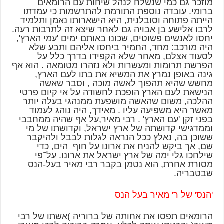
מוזכר גם כמי שנשלח לנהל שיחות עם הרומאים
ברומי. עובדה נוספת התורמת להתרשמות כי עמדתו
הייתה פתוחה וסובלנית, היא הישארותו נאמן ותלמיד
לרבו אלישע בן אבויה גם לאחר שיצא זה לתרבות רעה.
יחסו לאנשים פשוטים, שכונו באותם ימים 'עמי הארץ',
היה מורכב: מחד, החמיר ביחסו אליהם ותבע שלא
לסעוד אצלם, מאחר שלא הקפידו בדרך כלל על
הפרשת תרומות ומעשרות ולא נזהרו מטומאה . הוא אף
גינה באופן נמרץ את המשיא את בתו לעם הארץ,
מחשש שהיא תהפוך לאשה מוכה , וסבר שאשה
הנישאת לעם הארץ הופכת לחשודה על אי קיום פרטי
ההלכה, משום שהאשה מושפעת ממנהגי בעלה יותר
מאשר היא משפיעה עליו . מאידך, היה נוהג לעמוד
בפני זקן 'עם הארץ' . רבי מאיר,על אף שהיה ממחבבי
וממדגישי קדושתה של ארץ ישראל, וקדושתו של מי
ששוכן בה, נאלץ ככל הנראה לגלות לבבל ולהיקבר
שם, אך ביקש להניח את ארונו על חוף הים, כדי
שילחכו גלי ימה של ארץ ישראל את ארונו. על־פי
מסורת אחרת, הוא נטמן בקבר רבי מאיר בעל-הנס
שבטבריה.
'הנס' של ר' מאיר בעל הנס
הרומאים תפסו את אחותה של ברוריה )אשתו של רבי