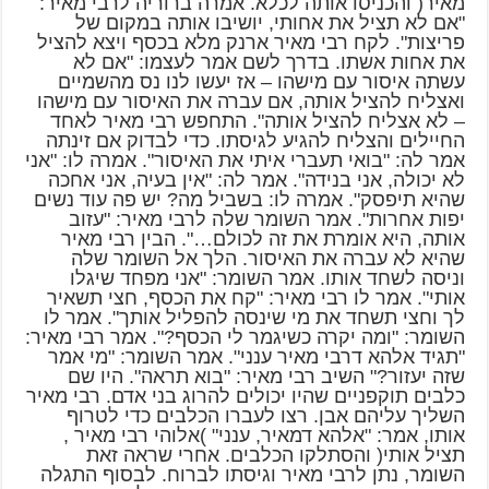
מאיר( והכניסו אותה לכלא. אמרה ברוריה לרבי מאיר:
"אם לא תציל את אחותי, יושיבו אותה במקום של
פריצות". לקח רבי מאיר ארנק מלא בכסף ויצא להציל
את אחות אשתו. בדרך לשם אמר לעצמו: "אם לא
עשתה איסור עם מישהו – אז יעשו לנו נס מהשמיים
ואצליח להציל אותה, אם עברה את האיסור עם מישהו
– לא אצליח להציל אותה". התחפש רבי מאיר לאחד
החיילים והצליח להגיע לגיסתו. כדי לבדוק אם זינתה
אמר לה: "בואי תעברי איתי את האיסור". אמרה לו: "אני
לא יכולה, אני בנידה". אמר לה: "אין בעיה, אני אחכה
שהיא תיפסק". אמרה לו: בשביל מה? יש פה עוד נשים
יפות אחרות". אמר השומר שלה לרבי מאיר: "עזוב
אותה, היא אומרת את זה לכולם…". הבין רבי מאיר
שהיא לא עברה את האיסור. הלך אל השומר שלה
וניסה לשחד אותו. אמר השומר: "אני מפחד שיגלו
אותי". אמר לו רבי מאיר: "קח את הכסף, חצי תשאיר
לך וחצי תשחד את מי שינסה להפליל אותך". אמר לו
השומר: "ומה יקרה כשיגמר לי הכסף?". אמר רבי מאיר:
"תגיד אלהא דרבי מאיר ענני". אמר השומר: "מי אמר
שזה יעזור?" השיב רבי מאיר: "בוא תראה". היו שם
כלבים תוקפניים שהיו יכולים להרוג בני אדם. רבי מאיר
השליך עליהם אבן. רצו לעברו הכלבים כדי לטרוף
אותו, אמר: "אלהא דמאיר, ענני" )אלוהי רבי מאיר ,
תציל אותי( והסתלקו הכלבים. אחרי שראה זאת
השומר, נתן לרבי מאיר וגיסתו לברוח. לבסוף התגלה