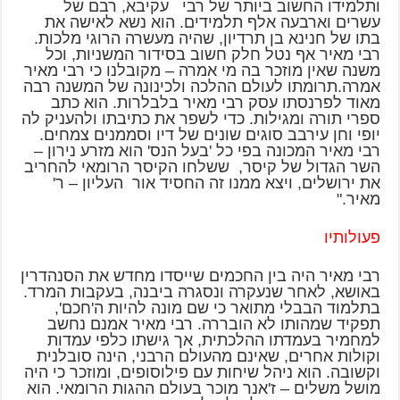
ותלמידו החשוב ביותר של רבי עקיבא, רבם של
עשרים וארבעה אלף תלמידים. הוא נשא לאישה את
בתו של חנינא בן תרדיון, שהיה מעשרה הרוגי מלכות.
רבי מאיר אף נטל חלק חשוב בסידור המשניות, וכל
משנה שאין מוזכר בה מי אמרה – מקובלנו כי רבי מאיר
אמרה.תרומתו לעולם ההלכה ולכינונה של המשנה רבה
מאוד לפרנסתו עסק רבי מאיר בלבלרות. הוא כתב
ספרי תורה ומגילות. כדי לשפר את כתיבתו ולהעניק לה
יופי וחן עירבב סוגים שונים של דיו וסממנים צמחים.
רבי מאיר המכונה בפי כל 'בעל הנס' הוא מזרע נירון –
השר הגדול של קיסר, ששלחו הקיסר הרומאי להחריב
את ירושלים, ויצא ממנו זה החסיד אור העליון – ר'
מאיר."
פעולותיו
רבי מאיר היה בין החכמים שייסדו מחדש את הסנהדרין
באושא, לאחר שנעקרה ונסגרה ביבנה, בעקבות המרד.
בתלמוד הבבלי מתואר כי שם מונה להיות ה'חכם',
תפקיד שמהותו לא הובררה. רבי מאיר אמנם נחשב
למחמיר בעמדתו ההלכתית, אך גישתו כלפי עמדות
וקולות אחרים, שאינם מהעולם הרבני, הינה סובלנית
וקשובה. הוא ניהל שיחות עם פילוסופים, ומוזכר כי היה
מושל משלים – ז'אנר מוכר בעולם ההגות הרומאי. הוא