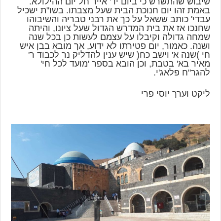
שיבוש שהתשרש כי ביום יד' אייר חל יום ההילולא.
באמת זהו יום חנוכת הבית שעל מצבתו. בשו"ת ישכיל
עבדי' כותב ששאל על כך את רבני טבריה והשיבוהו
שחנכו אז את בית המדרש הגדול שעל ציונו, והיתה
שמחה גדולה וקיבלו על עצמם לעשות כן בכל שנה
ושנה. כאמור, יום פטירתו לא ידוע, אך מובא בבן איש
חי )שנה א' וישב כח( שיש ענין להדליק נר לכבוד ר'
מאיר בא' בטבת, וכן הובא בספר 'מועד לכל חי'
להגר"ח פלאג'י.
ליקט וערך יוסי פרי