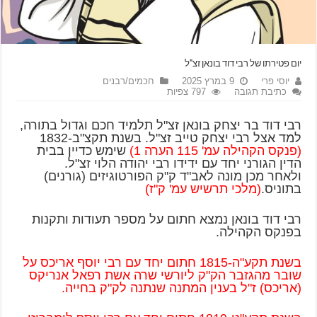
יום פטירתו של רבי דוד בונאן זצ"ל
יוסי פרי
9 במרץ 2025
חכמים/רבנים
כתיבת תגובה
797 צפיות
רבי דוד בר יצחק בונאן זצ"ל תלמיד חכם וגדול בתורה,
למד אצל רבי יצחק טייב זצ"ל. בשנת תקצ"ב-1832
(פנקס הקהילה עמ' 115 הערה 1)
שימש כדיין בבית
הדין הגורני יחד עם ידידו רבי יהודה הלוי זצ"ל.
ולאחר מכן מונה לאב"ד ק"ק הפורטוגיזים (גורנים)
בתוניס.
(מלכי תרשיש עמ' ק"ז)
רבי דוד בונאן נמצא חתום על מספר תעודות ותקנות
בפנקס הקהילה.
בשנת תקע"ה-1815 חתום יחד עם רבי יוסף אריכס על
שובר מהגזבר הק"ק ליורשי שרה אשת רפאל אנריקס
(אריכס) ז"ל בענין המתנה שנתנה לק"ק בחייה.