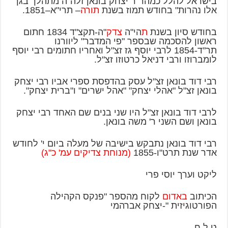
בישראל להלל כמהר"ר יצחק בונאן זלה"ה מתהלך בגן
אלו נהרות" בחודש תמוז בשנת
תורה
– תרי"א–1851.
בחודש סיון בשנת
ת
הי"ה
צדק
"ה-תקצ"ד 1834 חתום
ראשון להסכמה שבספר "פי המדבר" ליוורנו
תר"ד-1854 לרבי יוסף גז זצ"ל ואחריו חתומים רבי יוסף
לומברוזו ורבי דניאל כרטוזו זצ"ל.
רבי דוד בונאן זצ"ל עסק בהדפסת ספרי אביו רבי יצחק
בונאן זצ"ל "אהלי יצחק" "אהל ישרים" ו"ברית יצחק".
לרבי דוד בונאן זצ"ל היו שני בנים שם האחד רבי יצחק
בונאן ושם השני ר' משה בונאן.
רבי דוד בונאן נתבקש בישיבה של מעלה ביום י' לחודש
אדר שנת תרט"ו-1855
(מנוחת צדיקים עמ' כ"ג)
ליקט וערך יוסי פרי
הכיתוב
באדום
לקוח מהספר "פנקס הקהילה
הפורטוגיזית "-יצחק אברהמי
ט.ל.ח