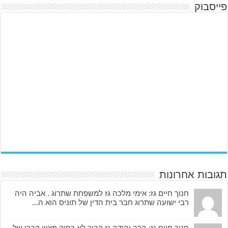
פייסבוק
תגובות אחרונות
חנוך חיים גז: אימי מלכה גז למשפחת שתרוג . אביה היה
רבי ישועה שתרוג חבר בית הדין של תוניס הוא ה...
חנוך חיים גז: הרב יהודה גז קבור לא רחוק מציון קברו של