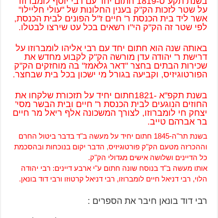
בשנת תקע"ט-1819 חתום יחד עם רבי יוסף לומברוזו
על שטר לזכות הק"ק בענין החלונות של "עולי חליילו"
אשר ליד בית הכנסת ר' חיים ז"ל הפונים לבית הכנסת,
לפי שטר זה הק"ק הי"ו רשאים בכל עט שירצו לבטלו.
באותה שנה הוא חתום יחד עם רבי אליהו לומברוזו על
דרישת ר' יהודה עדן מורשה הק"ק לקבוע מחדש את
שכירות הבתים בחצר "דאר גלאמז" בה מוחזקים הק"ק
הפורטוגיזיס, וקביעה בגורל מי ישכון בכל בית שבחצר.
בשנת תקפ"א -1821חתום יחיד על תזכורת שלקחו את
החוזים הנוגעים לבית הכנסת ר' חיים ובית הבשר מסי'
יצחק חי לומברוזו, לצורך המשכונה אלף ריאל מר חיים
בר אברהם טייב.
בשנת תר"ה-1845 חתום יחיד על מעשה ב"ד בדבר ביטול החרם
וההכרזה מטעם הק"ק פורטוגיזיס, הדבר יקום בנוכחות ובהסכמת
כל הדיינים ושלושה אישים מגדולי הק"ק.
אותו מעשה ב"ד בנוסח שונה חתום ע"י ארבע דיינים: רבי יהודה
הלוי, רבי דניאל חיים לומברוזו, רבי דניאל קרטוזו ורבי דוד בונאן.
רבי דוד בונאן חיבר את הספרים :