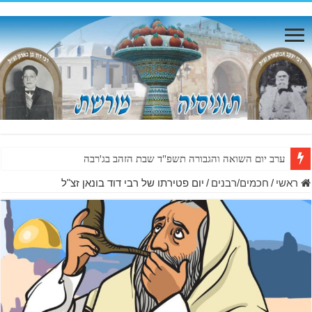
ערב יום השואה והגבורה תשפ"ד שבת הזהב בג'רבה
ראשי
/
חכמים/רבנים
/
יום פטירתו של רבי דוד בונאן זצ"ל