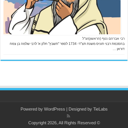
רבי אברהם נטף (הראשון)זצ"ל
בהסכמת רבני תוניס משנת תצ"ד- 1734 לספר "תשבץ" חלק א' לרבי שלמה בן צמח
דוראן …
Powered by
WordPress
| Designed by
TieLabs
© Copyright 2026, All Rights Reserved