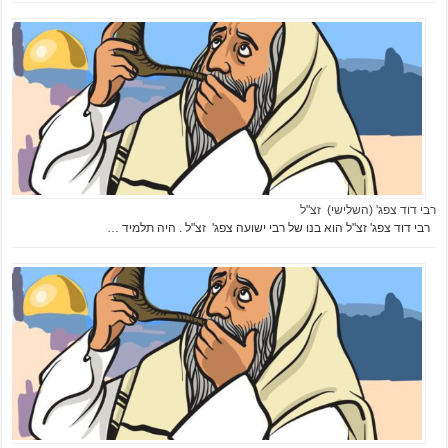
רבי דוד צפג' (השלישי) זצ"ל
רבי דוד צפג' זצ"ל הוא בנו של רבי ישועה צפג' זצ"ל . היה תלמיד …