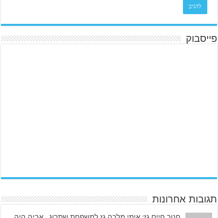
פייסבוק
תגובות אחרונות
חנוך חיים גז: אימי מלכה גז למשפחת שתרוג . אביה היה