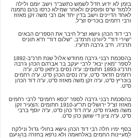
בזמן לא ידוע חדל לשמש כתשב"ר וישב יומם ולילה
ללמוד ש"ס ופוסקים ולאחר שמילא כרסו בהם נתמנה
לאחד הדיינים וישב בדין יחד אם רבי משה זקן מאזוז
ורבי רחמים בוכריס זצ"ל.
רבי דוד הכהן גישא זצ"ל חיבר את הספרים הבאים
"שירי דוד" ליוורנו תרמ"ב. "שלום דוד" ח"א תוניס
תרנ"ה. ח"ב ג'רבה תרע"ו.
בהסכמת רבני ג'רבה מחודש אלול שנת תרנ"ב-1892
לספר "מאין יבא" לרבי יעקב בר אברהם הכהן ג'רבה
תרנ"ג-1893 חתומים: ע"ה נסים ביתאן ס"ט, ע"ה
רחמים חדאד ס"ט, ע"ה נסים הכהן ס"ט, ע"ה רחמים
בוכריץ ס"ט, ע"ה זקן משה מאזוז ס"ט, ע"ה דוד הכהן
ס"ט.
בהסכמת רבני ג'רבה לספר "כסא רחמים" לרבי רחמים
מאזוז זצ"ל ירושלים תר"ע-1910 חתומים :הצעיר זקן
משה מאג'וז ס"ט, ע"ה דוד כהן ס"ט, ע"ה יוסף ברבי
ס"ט, ע"ה ציון די שושן כהן ס"ט.
בסף ימיו חלה רבי דוד הכהן גישא בחולי גדול ונילקח
למעיינות החמים באלחאמה ולא נרפא בחזרה בהגיעם